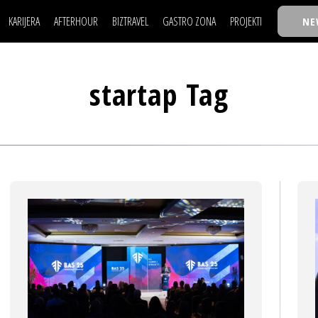
KARIJERA
AFTERHOUR
BIZTRAVEL
GASTRO ZONA
PROJEKTI
NE
POSAO
FILM I SCENA
NAJKOLEGA
LJUDI (HR)
KNJIGE
TASTY TALKS
POSAO
FILM I SCENA
NAJKOLEGA
JE
MOJ UGAO
AUTO SVET
30 ISPOD 30
startap Tag
LJUDI (HR)
KNJIGE
TASTY TALKS
USAVRŠAVANJE
STIL
BACK TO OFFIC
JE
MOJ UGAO
AUTO SVET
30 ISPOD 30
KNOW-HOW
WELLBEING
BIZBENDOVI
USAVRŠAVANJE
STIL
BACK TO OFFIC
BIZKOLEGIJUM
KNOW-HOW
WELLBEING
BIZBENDOVI
BMW BIZNIS LIG
BIZKOLEGIJUM
BIZLIFE WEEK
BMW BIZNIS LIG
IZJAVA GODINE
BIZLIFE WEEK
IZJAVA GODINE