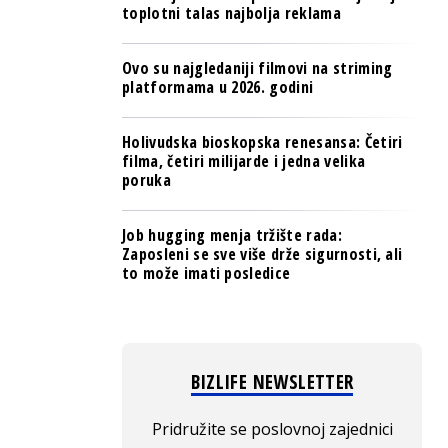
toplotni talas najbolja reklama
Ovo su najgledaniji filmovi na striming
platformama u 2026. godini
Holivudska bioskopska renesansa: Četiri
filma, četiri milijarde i jedna velika
poruka
Job hugging menja tržište rada:
Zaposleni se sve više drže sigurnosti, ali
to može imati posledice
BIZLIFE NEWSLETTER
Pridružite se poslovnoj zajednici