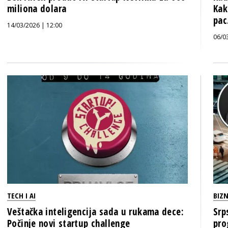
miliona dolara
Kak
pac.
14/03/2026 | 12:00
06/0
TECH I AI
BIZN
Veštačka inteligencija sada u rukama dece:
Srp
Počinje novi startup challenge
pro