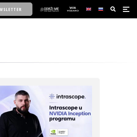
WSLETTER
E/SCHOOL
E/SCHOOL
A
A