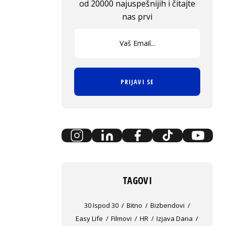
od 20000 najuspešnijih i čitajte
nas prvi
PRIJAVI SE
TAGOVI
30 Ispod 30
Bitno
Bizbendovi
Easy Life
Filmovi
HR
Izjava Dana