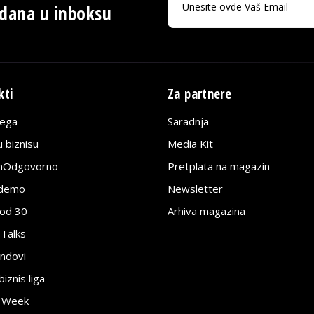
 dana u inboksu
kti
Za partnere
lega
Saradnja
 biznisu
Media Kit
jnOdgovorno
Pretplata na magazin
edemo
Newsletter
pod 30
Arhiva magazina
 Talks
ndovi
znis liga
e Week