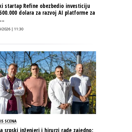
ki startap Refine obezbedio investiciju
600.000 dolara za razvoj AI platforme za
...
3/2026 | 11:30
IS SCENA
a srpski inženjeri i hirurzi rade zajedno: