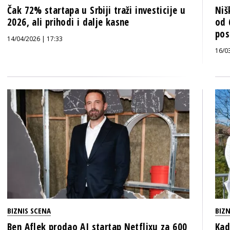
Čak 72% startapa u Srbiji traži investicije u
Niš
2026, ali prihodi i dalje kasne
od 
pos
14/04/2026 | 17:33
16/0
BIZNIS SCENA
BIZN
Ben Aflek prodao AI startap Netflixu za 600
Kad