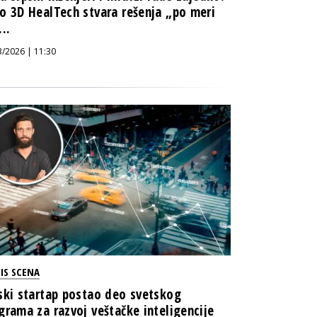
o 3D HealTech stvara rešenja „po meri
..
3/2026 | 11:30
IS SCENA
ski startap postao deo svetskog
grama za razvoj veštačke inteligencije