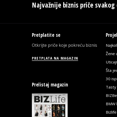
Najvažnije biznis priče svakog
Pretplatite se
Proje
Otkrijte priče koje pokreću biznis
Najko
Žene u
PRETPLATA NA MAGAZIN
Utica
Šta j
30 is
Prelistaj magazin
Tasty
BIZBe
BMW bi
Bizlif