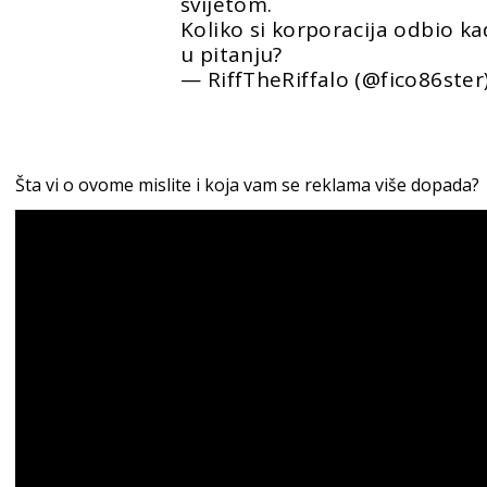
svijetom.
Koliko si korporacija odbio k
u pitanju?
— RiffTheRiffalo (@fico86ster
Šta vi o ovome mislite i koja vam se reklama više dopada?