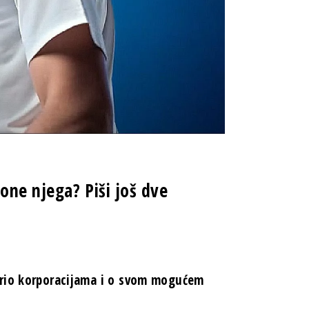
one njega? Piši još dve
orio korporacijama i o svom mogućem