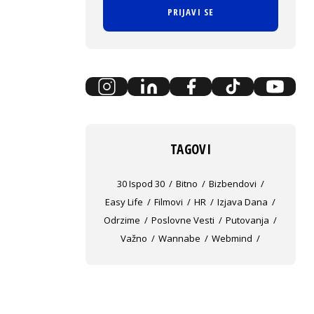
PRIJAVI SE
TAGOVI
30 Ispod 30
Bitno
Bizbendovi
Easy Life
Filmovi
HR
Izjava Dana
Odrzime
Poslovne Vesti
Putovanja
Važno
Wannabe
Webmind