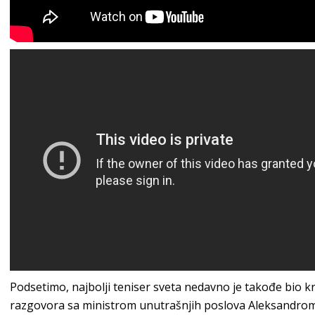
Podsetimo, najbolji teniser sveta nedavno je takođe bio 
razgovora sa ministrom unutrašnjih poslova Aleksandrom V