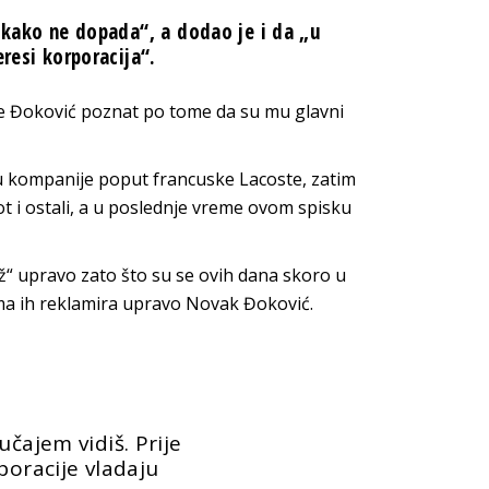
nikako ne dopada“, a dodao je i da „u
eresi korporacija“.
je Đoković poznat po tome da su mu glavni
u kompanije poput francuske Lacoste, zatim
t i ostali, a u poslednje vreme ovom spisku
“ upravo zato što su se ovih dana skoro u
ima ih reklamira upravo Novak Đoković.
učajem vidiš. Prije
poracije vladaju