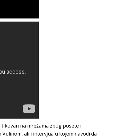
kritikovan na mrežama zbog posete i
ulinom, ali i intervjua u kojem navodi da