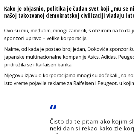
Kako je objasnio, politika je čudan svet koji „mu se 
našoj takozvanoj demokratskoj civilizaciji vladaju int
Ovo su mu, međutim, mnogi zamerili, s obzirom na to da 
sponzori upravo – velike korporacije.
Naime, od kada je postao broj jedan, Đokovića sponzoriš
japanske multinacionalne kompanije Asics, Adidas, Peugeo
pridružila se i Raifaisen banka.
Njegovu izjavu o korporacijama mnogi su dočekali „na nož
isto vreme pojavile reklame za Raifeisen i Peugeot, u koj
Čisto da te pitam ako kojim sl
neki dan si rekao kako zle kor