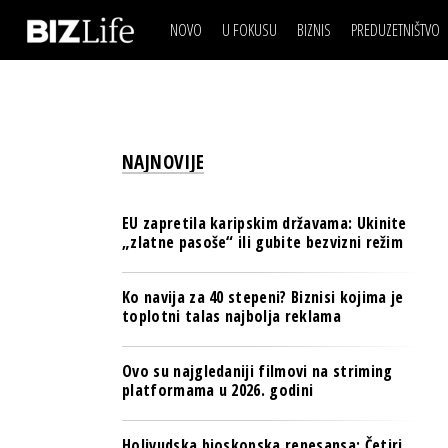
NOVO
U FOKUSU
BIZNIS
PREDUZETNIŠTVO
IZJAVA DANA
BIZNIS SCENA
VIDEO
REAL ESTATE
IZJAVA DANA
BIZNIS SCENA
BREND I KOMUNIKACI
VIDEO
REAL ESTATE
ESG & ENERGY
NAJNOVIJE
BREND I KOMUNIKACI
BANKE
ESG & ENERGY
OSIGURANJE
EU zapretila karipskim državama: Ukinite
BANKE
„zlatne pasoše“ ili gubite bezvizni režim
TECH I AI
OSIGURANJE
BIZNIS & SPORT
Ko navija za 40 stepeni? Biznisi kojima je
TECH I AI
toplotni talas najbolja reklama
PULS REGIONA
BIZNIS & SPORT
NOVO NA RAFU
Ovo su najgledaniji filmovi na striming
PULS REGIONA
platformama u 2026. godini
NOVO NA RAFU
Holivudska bioskopska renesansa: Četiri