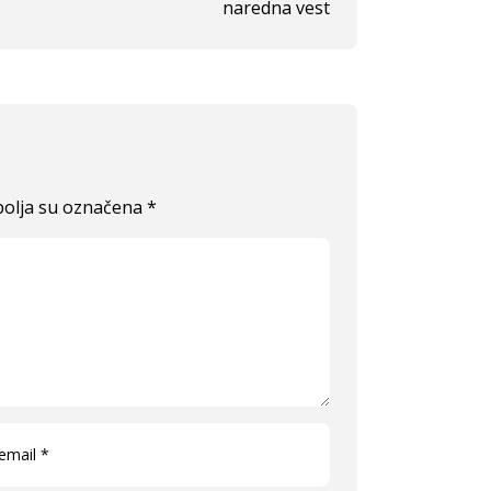
naredna vest
olja su označena
*