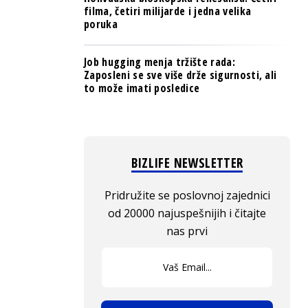
filma, četiri milijarde i jedna velika
poruka
Job hugging menja tržište rada:
Zaposleni se sve više drže sigurnosti, ali
to može imati posledice
BIZLIFE NEWSLETTER
Pridružite se poslovnoj zajednici
od 20000 najuspešnijih i čitajte
nas prvi