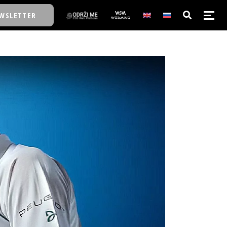
WSLETTER
E/SCHOOL
E/SCHOOL
A
A