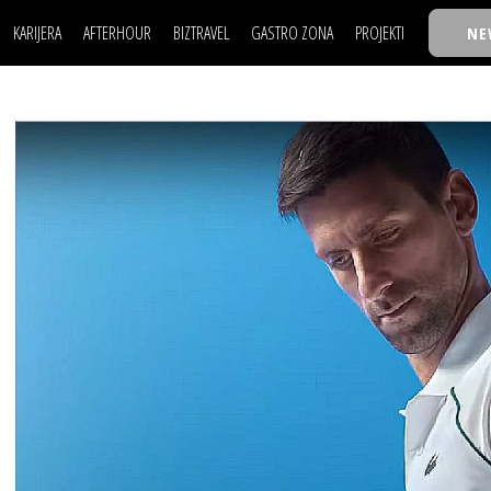
KARIJERA
AFTERHOUR
BIZTRAVEL
GASTRO ZONA
PROJEKTI
NE
POSAO
FILM I SCENA
NAJKOLEGA
LJUDI (HR)
KNJIGE
TASTY TALKS
POSAO
FILM I SCENA
NAJKOLEGA
JE
MOJ UGAO
AUTO SVET
30 ISPOD 30
LJUDI (HR)
KNJIGE
TASTY TALKS
USAVRŠAVANJE
STIL
BACK TO OFFIC
JE
MOJ UGAO
AUTO SVET
30 ISPOD 30
KNOW-HOW
WELLBEING
BIZBENDOVI
USAVRŠAVANJE
STIL
BACK TO OFFIC
BIZKOLEGIJUM
KNOW-HOW
WELLBEING
BIZBENDOVI
BMW BIZNIS LIG
BIZKOLEGIJUM
BIZLIFE WEEK
BMW BIZNIS LIG
IZJAVA GODINE
BIZLIFE WEEK
IZJAVA GODINE