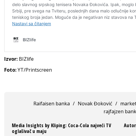
Izvor:
BIZlife
Foto:
YT/Printscreen
Raifaisen banka
/
Novak Đoković
/
market
rajfajzen ban
Media Insights by Kliping: Coca-Cola najveći TV
Autor
oglašivač u maju