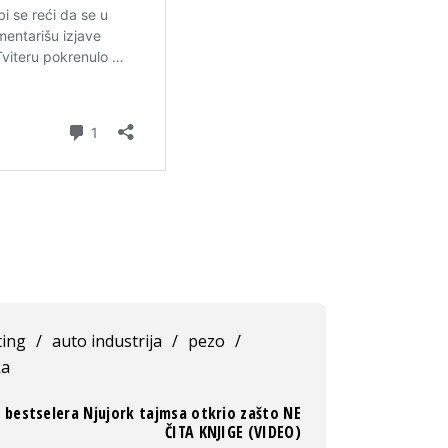
ing
/
auto industrija
/
pezo
/
ka
 bestselera Njujork tajmsa otkrio zašto NE
ČITA KNJIGE (VIDEO)