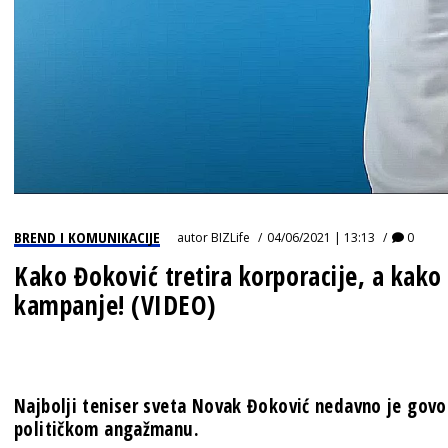
BREND I KOMUNIKACIJE
autor
BIZLife
04/06/2021 | 13:13
0
Kako Đoković tretira korporacije, a kako 
kampanje! (VIDEO)
Najbolji teniser sveta Novak Đoković nedavno je gov
političkom angažmanu.