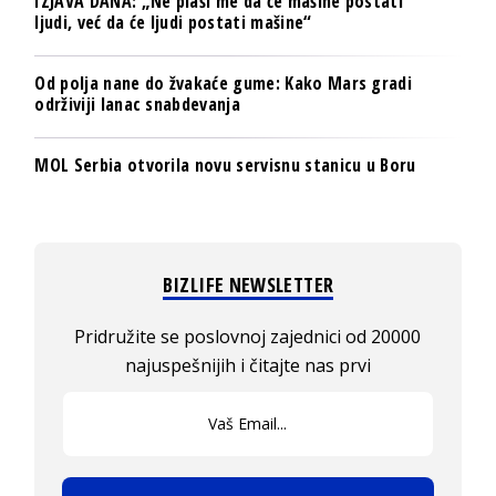
IZJAVA DANA: „Ne plaši me da će mašine postati
ljudi, već da će ljudi postati mašine“
Od polja nane do žvakaće gume: Kako Mars gradi
održiviji lanac snabdevanja
MOL Serbia otvorila novu servisnu stanicu u Boru
BIZLIFE NEWSLETTER
Pridružite se poslovnoj zajednici od 20000
najuspešnijih i čitajte nas prvi