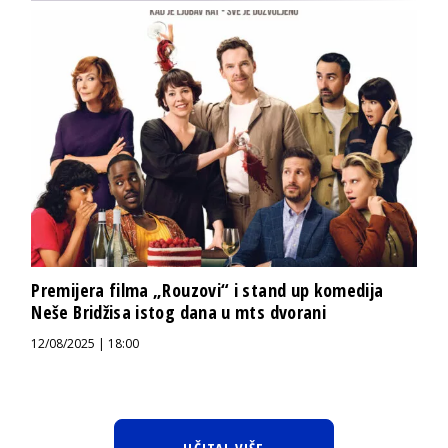
Premijera filma „Rouzovi“ i stand up komedija
Neše Bridžisa istog dana u mts dvorani
12/08/2025 | 18:00
UČITAJ VIŠE