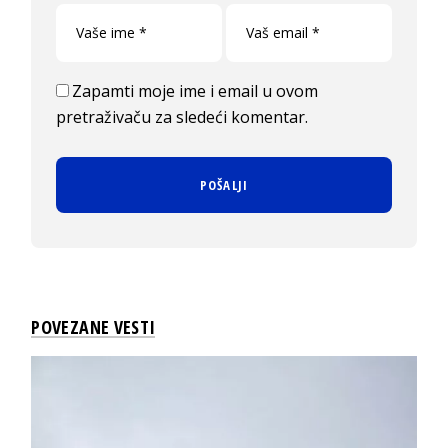
Zapamti moje ime i email u ovom
pretraživaču za sledeći komentar.
POVEZANE VESTI