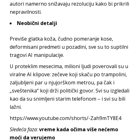
autori namerno snižavaju rezoluciju kako bi prikrili
nepravilnosti.
Neobični detalji
Previše glatka koža, čudno pomeranje kose,
deformisani predmeti u pozadini, sve su to suptilni
tragovi AI manipulacije.
U proteklim mesecima, milioni ljudi poverovali su u
viralne AI klipove: zečeve koji skaču po trampolini,
zaljubljeni par u njujorškom metrou, pa čak i
„sveštenika“ koji drži politički govor. Svi su izgledali
kao da su snimljeni starim telefonom – i svi su bili
lažni.
https://www.youtube.com/shorts/-Zah9mTY8E4
Sledeća faza
:
vreme kada očima više nećemo
moći da verujemo