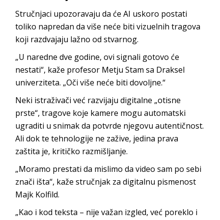
Stručnjaci upozoravaju da će AI uskoro postati
toliko napredan da više neće biti vizuelnih tragova
koji razdvajaju lažno od stvarnog.
„U naredne dve godine, ovi signali gotovo će
nestati“, kaže profesor Metju Stam sa Draksel
univerziteta. „Oči više neće biti dovoljne.“
Neki istraživači već razvijaju digitalne „otisne
prste“, tragove koje kamere mogu automatski
ugraditi u snimak da potvrde njegovu autentičnost.
Ali dok te tehnologije ne zažive, jedina prava
zaštita je, kritičko razmišljanje.
„Moramo prestati da mislimo da video sam po sebi
znači išta“, kaže stručnjak za digitalnu pismenost
Majk Kolfild.
„Kao i kod teksta – nije važan izgled, već poreklo i