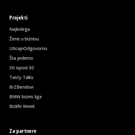
Projekti
Najkolega
Žene u biznisu
UticajnOdgovorno
Šta jedemo
30 ispod 30
Tasty Talks
BIZBendovi
BMW biznis liga
Bizlife Week
Za partnere