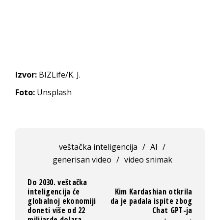
Izvor:
BIZLife/K. J.
Foto:
Unsplash
veštačka inteligencija
/
AI
/
generisan video
/
video snimak
Do 2030. veštačka
inteligencija će
Kim Kardashian otkrila
globalnoj ekonomiji
da je padala ispite zbog
doneti više od 22
Chat GPT-ja
milijarde dolara