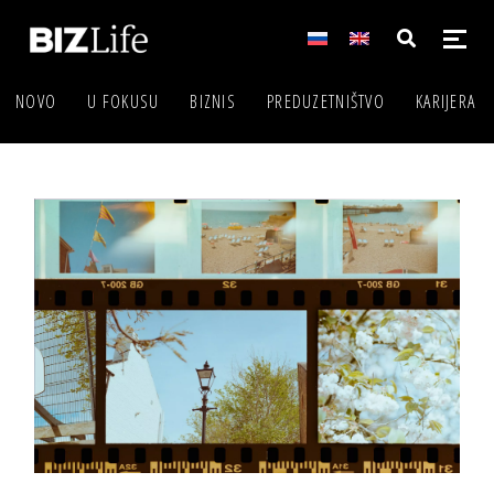
NOVO
U FOKUSU
BIZNIS
PREDUZETNIŠTVO
KARIJERA