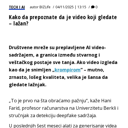
TECH I AI
autor
BIZLife
04/11/2025 | 13:15
0
Kako da prepoznate da je video koji gledate
– lažan?
Društvene mreže su preplavljene AI video-
sadržajem, a granica između stvarnog i
veštačkog postaje sve tanja. Ako video izgleda
kao da je snimljen „
krompirom
“ – mutno,
zrnasto, lošeg kvaliteta, velika je šansa da
gledate lažnjak.
„To je prvo na šta obraćamo pažnju“, kaže Hani
Farid, profesor računarstva na Univerzitetu Berkli i
stručnjak za detekciju deepfake sadržaja.
U poslednjih šest meseci alati za generisanje videa