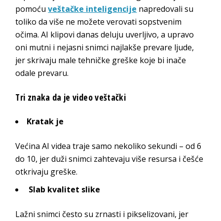
pomoću
veštačke inteligencije
napredovali su
toliko da više ne možete verovati sopstvenim
očima. AI klipovi danas deluju uverljivo, a upravo
oni mutni i nejasni snimci najlakše prevare ljude,
jer skrivaju male tehničke greške koje bi inače
odale prevaru.
Tri znaka da je video veštački
Kratak je
Većina AI videa traje samo nekoliko sekundi – od 6
do 10, jer duži snimci zahtevaju više resursa i češće
otkrivaju greške.
Slab kvalitet slike
Lažni snimci često su zrnasti i pikselizovani, jer