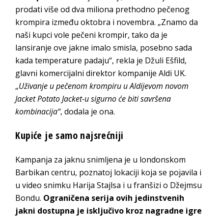
prodati više od dva miliona prethodno pečenog
krompira između oktobra i novembra. „Znamo da
naši kupci vole pečeni krompir, tako da je
lansiranje ove jakne imalo smisla, posebno sada
kada temperature padaju“, rekla je Džuli Ešfild,
glavni komercijalni direktor kompanije Aldi UK.
„
Uživanje u pečenom krompiru u Aldijevom novom
Jacket Potato Jacket-u sigurno će biti savršena
kombinacija“
, dodala je ona.
Kupiće je samo najsrećniji
Kampanja za jaknu snimljena je u londonskom
Barbikan centru, poznatoj lokaciji koja se pojavila i
u video snimku Harija Stajlsa i u franšizi o Džejmsu
Bondu.
Ograničena serija ovih jedinstvenih
jakni dostupna je isključivo kroz nagradne igre