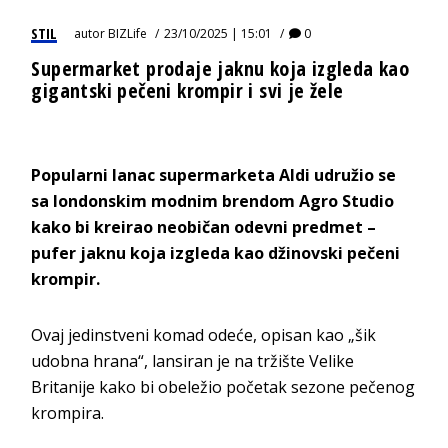
STIL
autor
BIZLife
23/10/2025 | 15:01
0
Supermarket prodaje jaknu koja izgleda kao
gigantski pečeni krompir i svi je žele
Popularni lanac supermarketa Aldi udružio se
sa londonskim modnim brendom Agro Studio
kako bi kreirao neobičan odevni predmet –
pufer jaknu koja izgleda kao džinovski pečeni
krompir.
Ovaj jedinstveni komad odeće, opisan kao „šik
udobna hrana“, lansiran je na tržište Velike
Britanije kako bi obeležio početak sezone pečenog
krompira.