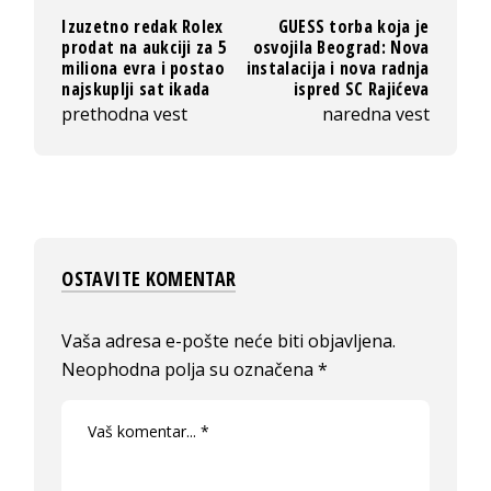
Izuzetno redak Rolex
GUESS torba koja je
prodat na aukciji za 5
osvojila Beograd: Nova
miliona evra i postao
instalacija i nova radnja
najskuplji sat ikada
ispred SC Rajićeva
prethodna vest
naredna vest
OSTAVITE KOMENTAR
Vaša adresa e-pošte neće biti objavljena.
Neophodna polja su označena
*