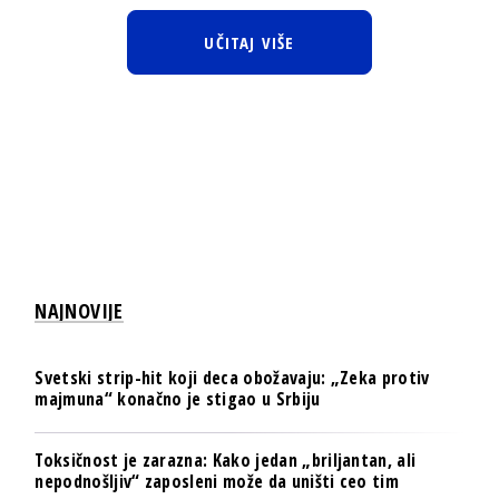
UČITAJ VIŠE
NAJNOVIJE
Svetski strip-hit koji deca obožavaju: „Zeka protiv
majmuna“ konačno je stigao u Srbiju
Toksičnost je zarazna: Kako jedan „briljantan, ali
nepodnošljiv“ zaposleni može da uništi ceo tim