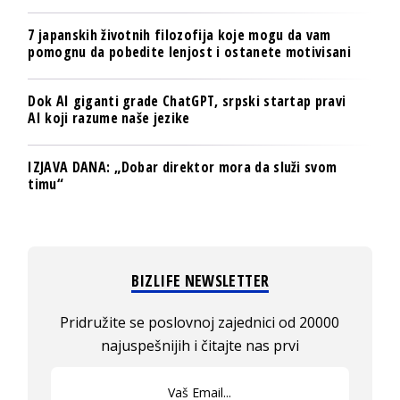
7 japanskih životnih filozofija koje mogu da vam
pomognu da pobedite lenjost i ostanete motivisani
Dok AI giganti grade ChatGPT, srpski startap pravi
AI koji razume naše jezike
IZJAVA DANA: „Dobar direktor mora da služi svom
timu“
BIZLIFE NEWSLETTER
Pridružite se poslovnoj zajednici od 20000
najuspešnijih i čitajte nas prvi