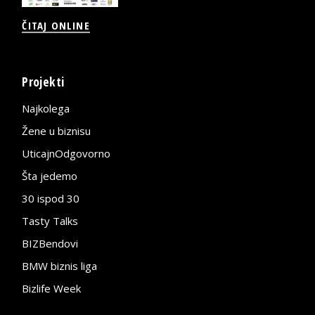
ČITAJ ONLINE
Projekti
Najkolega
Žene u biznisu
UticajnOdgovorno
Šta jedemo
30 ispod 30
Tasty Talks
BIZBendovi
BMW biznis liga
Bizlife Week