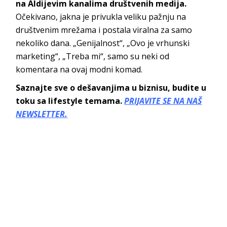
na Aldijevim kanalima društvenih medija.
Očekivano, jakna je privukla veliku pažnju na
društvenim mrežama i postala viralna za samo
nekoliko dana. „Genijalnost“, „Ovo je vrhunski
marketing“, „Treba mi“, samo su neki od
komentara na ovaj modni komad.
Saznajte sve o dešavanjima u biznisu, budite u
toku sa lifestyle temama.
PRIJAVITE SE NA NAŠ
NEWSLETTER.