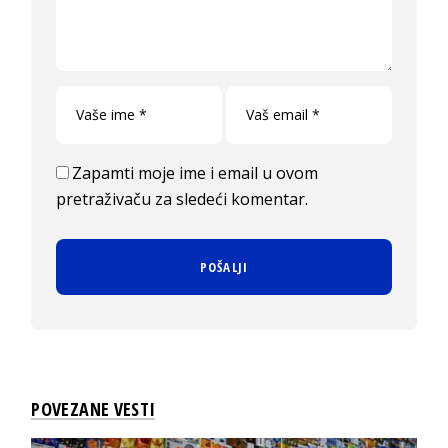
Zapamti moje ime i email u ovom
pretraživaču za sledeći komentar.
POVEZANE VESTI