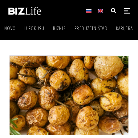
NOVO
U FOKUSU
BIZNIS
PREDUZETNIŠTVO
KARIJERA