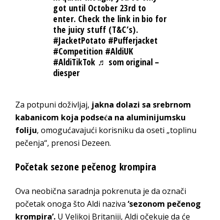
got until October 23rd to
enter. Check the link in bio for
the juicy stuff (T&C’s).
#JacketPotato
#Pufferjacket
#Competition
#AldiUK
#AldiTikTok
♬ som original –
diesper
Za potpuni doživljaj,
jakna dolazi sa srebrnom
kabanicom koja podseća na aluminijumsku
foliju
, omogućavajući korisniku da oseti „toplinu
pečenja“, prenosi Dezeen.
Početak sezone pečenog krompira
Ova neobična saradnja pokrenuta je da označi
početak onoga što Aldi naziva
‘sezonom pečenog
krompira’.
U Velikoj Britaniji, Aldi očekuje da će