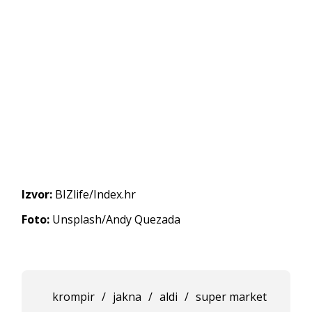
Izvor:
BIZlife/Index.hr
Foto:
Unsplash/Andy Quezada
krompir
/
jakna
/
aldi
/
super market