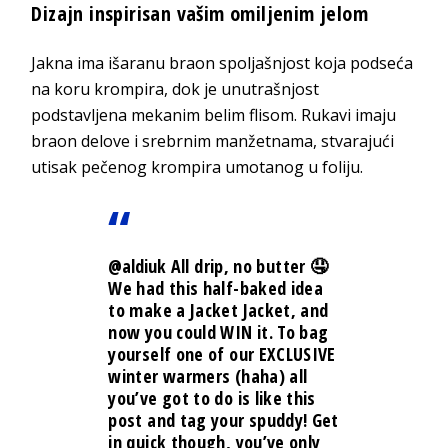
Dizajn inspirisan vašim omiljenim jelom
Jakna ima išaranu braon spoljašnjost koja podseća
na koru krompira, dok je unutrašnjost
podstavljena mekanim belim flisom. Rukavi imaju
braon delove i srebrnim manžetnama, stvarajući
utisak pečenog krompira umotanog u foliju.
@aldiuk
All drip, no butter 🤤
We had this half-baked idea
to make a Jacket Jacket, and
now you could WIN it. To bag
yourself one of our EXCLUSIVE
winter warmers (haha) all
you’ve got to do is like this
post and tag your spuddy! Get
in quick though, you’ve only