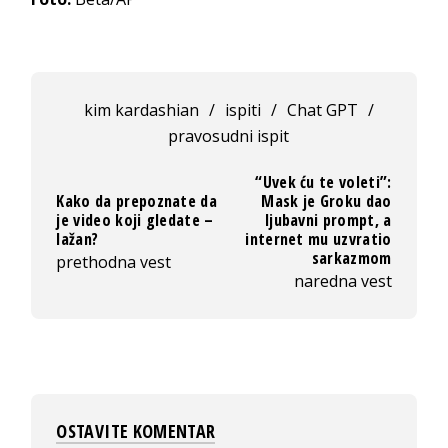
kim kardashian
/
ispiti
/
Chat GPT
/
pravosudni ispit
“Uvek ću te voleti”:
Kako da prepoznate da
Mask je Groku dao
je video koji gledate –
ljubavni prompt, a
lažan?
internet mu uzvratio
sarkazmom
prethodna vest
naredna vest
OSTAVITE KOMENTAR