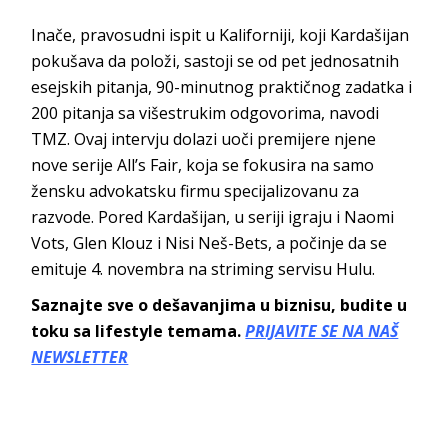
Inače, pravosudni ispit u Kaliforniji, koji Kardašijan
pokušava da položi, sastoji se od pet jednosatnih
esejskih pitanja, 90-minutnog praktičnog zadatka i
200 pitanja sa višestrukim odgovorima, navodi
TMZ. Ovaj intervju dolazi uoči premijere njene
nove serije All’s Fair, koja se fokusira na samo
žensku advokatsku firmu specijalizovanu za
razvode. Pored Kardašijan, u seriji igraju i Naomi
Vots, Glen Klouz i Nisi Neš-Bets, a počinje da se
emituje 4. novembra na striming servisu Hulu.
Saznajte sve o dešavanjima u biznisu, budite u
toku sa lifestyle temama.
PRIJAVITE SE NA NAŠ
NEWSLETTER