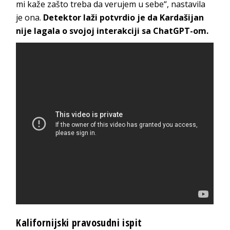
mi kaže zašto treba da verujem u sebe“, nastavila
je ona.
Detektor laži potvrdio je da Kardašijan
nije lagala o svojoj interakciji sa ChatGPT-om.
Kalifornijski pravosudni ispit