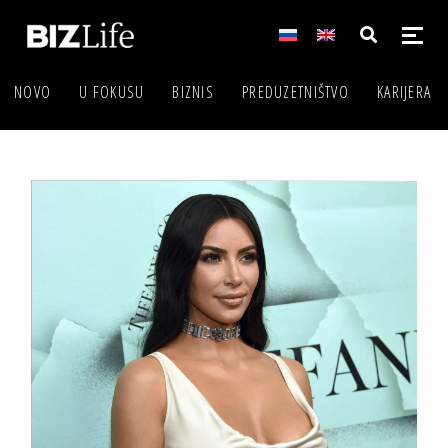
NOVO
U FOKUSU
BIZNIS
PREDUZETNIŠTVO
KARIJERA