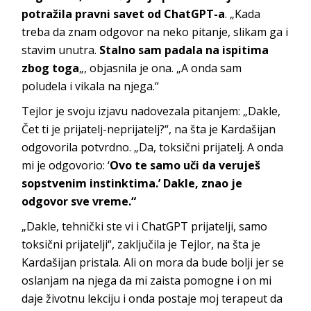
potražila pravni savet od ChatGPT-a
. „Kada
treba da znam odgovor na neko pitanje, slikam ga i
stavim unutra.
Stalno sam padala na ispitima
zbog toga
„, objasnila je ona. „A onda sam
poludela i vikala na njega.“
Tejlor je svoju izjavu nadovezala pitanjem: „Dakle,
Čet ti je prijatelj-neprijatelj?“, na šta je Kardašijan
odgovorila potvrdno. „Da, toksični prijatelj. A onda
mi je odgovorio: ‘
Ovo te samo uči da veruješ
sopstvenim instinktima.’ Dakle, znao je
odgovor sve vreme.“
„Dakle, tehnički ste vi i ChatGPT prijatelji, samo
toksični prijatelji“, zaključila je Tejlor, na šta je
Kardašijan pristala. Ali on mora da bude bolji jer se
oslanjam na njega da mi zaista pomogne i on mi
daje životnu lekciju i onda postaje moj terapeut da