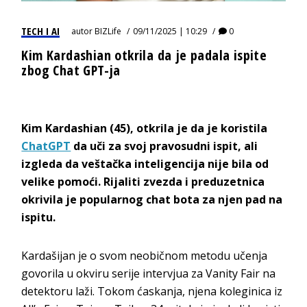
TECH I AI
autor
BIZLife
09/11/2025 | 10:29
0
Kim Kardashian otkrila da je padala ispite
zbog Chat GPT-ja
Kim Kardashian (45), otkrila je da je koristila
ChatGPT
da uči za svoj pravosudni ispit, ali
izgleda da veštačka inteligencija nije bila od
velike pomoći. Rijaliti zvezda i preduzetnica
okrivila je popularnog chat bota za njen pad na
ispitu.
Kardašijan je o svom neobičnom metodu učenja
govorila u okviru serije intervjua za Vanity Fair na
detektoru laži. Tokom ćaskanja, njena koleginica iz