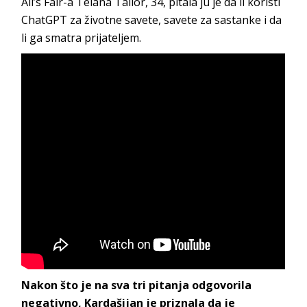
All’s Fair-a Teiana Tailor, 34, pitala ju je da li koristi
ChatGPT za životne savete, savete za sastanke i da
li ga smatra prijateljem.
Nakon što je na sva tri pitanja odgovorila
negativno, Kardašijan je priznala da je