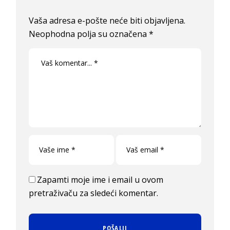
Vaša adresa e-pošte neće biti objavljena.
Neophodna polja su označena
*
Zapamti moje ime i email u ovom
pretraživaču za sledeći komentar.