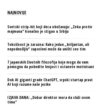
NAJNOVIJE
Svetski strip-hit koji deca obožavaju: „Zeka protiv
majmuna“ konačno je stigao u Srbiju
Toksičnost je zarazna: Kako jedan „briljantan, ali
nepodnošljiv“ zaposleni može da uništi ceo tim
7 japanskih životnih filozofija koje mogu da vam
pomognu da pobedite lenjost i ostanete motivisani
Dok AI giganti grade ChatGPT, srpski startap pravi
AI koji razume naše jezike
IZJAVA DANA: „Dobar direktor mora da služi svom
timu“