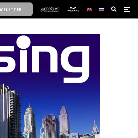
WSLETTER
E/SCHOOL
E/SCHOOL
A
A