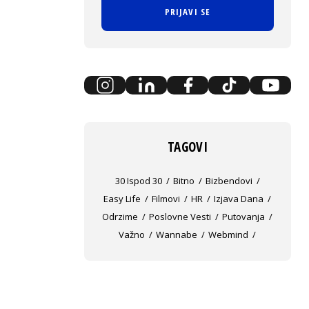
PRIJAVI SE
TAGOVI
30 Ispod 30
Bitno
Bizbendovi
Easy Life
Filmovi
HR
Izjava Dana
Odrzime
Poslovne Vesti
Putovanja
Važno
Wannabe
Webmind