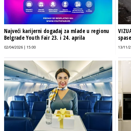
Najveći karijerni događaj za mlade u regionu
VIZUA
Belgrade Youth Fair 23. i 24. aprila
spase
02/04/2026 | 15:00
13/11/2