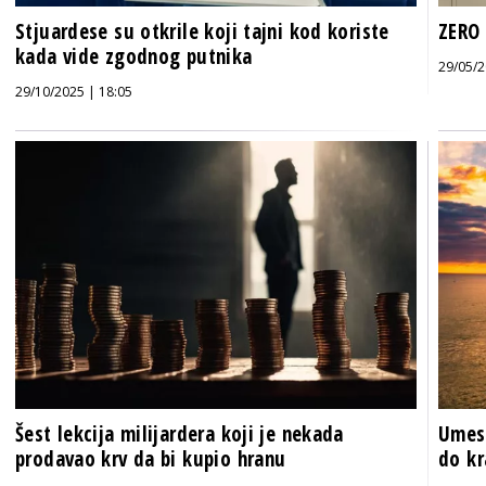
Stjuardese su otkrile koji tajni kod koriste
ZERO 
kada vide zgodnog putnika
29/05/2
29/10/2025 | 18:05
Šest lekcija milijardera koji je nekada
Umest
prodavao krv da bi kupio hranu
do kr