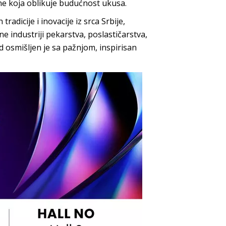
ene koja oblikuje budućnost ukusa.
radicije i inovacije iz srca Srbije,
e industriji pekarstva, poslastičarstva,
d osmišljen je sa pažnjom, inspirisan