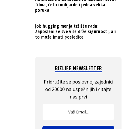
filma, četiri milijarde i jedna velika
poruka
Job hugging menja tržište rada:
Zaposleni se sve više drže sigurnosti, ali
to može imati posledice
BIZLIFE NEWSLETTER
Pridružite se poslovnoj zajednici
od 20000 najuspešnijih i čitajte
nas prvi