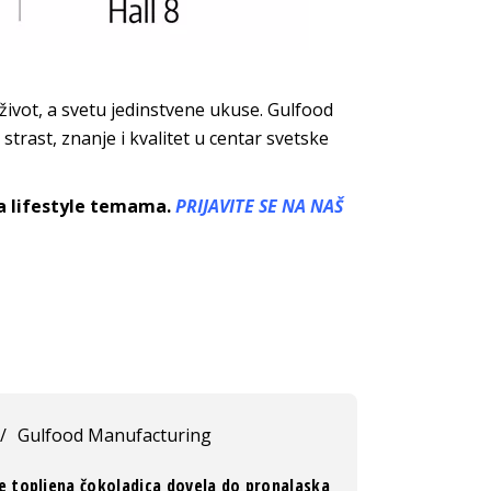
život, a svetu jedinstvene ukuse. Gulfood
trast, znanje i kvalitet u centar svetske
sa lifestyle temama.
PRIJAVITE SE NA NAŠ
/
Gulfood Manufacturing
e topljena čokoladica dovela do pronalaska