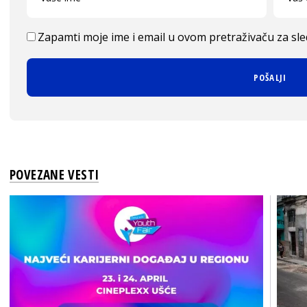
Zapamti moje ime i email u ovom pretraživaču za sl
POVEZANE VESTI