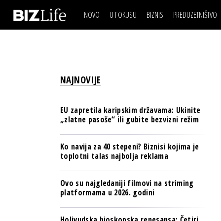
NOVO
U FOKUSU
BIZNIS
PREDUZETNIŠTVO
IZJAVA DANA
BIZNIS SCENA
VIDEO
REAL ESTATE
IZJAVA DANA
BIZNIS SCENA
BREND I KOMUNIKACI
VIDEO
REAL ESTATE
ESG & ENERGY
NAJNOVIJE
BREND I KOMUNIKACI
BANKE
ESG & ENERGY
OSIGURANJE
EU zapretila karipskim državama: Ukinite
BANKE
„zlatne pasoše“ ili gubite bezvizni režim
TECH I AI
OSIGURANJE
BIZNIS & SPORT
Ko navija za 40 stepeni? Biznisi kojima je
TECH I AI
toplotni talas najbolja reklama
PULS REGIONA
BIZNIS & SPORT
NOVO NA RAFU
Ovo su najgledaniji filmovi na striming
PULS REGIONA
platformama u 2026. godini
NOVO NA RAFU
Holivudska bioskopska renesansa: Četiri