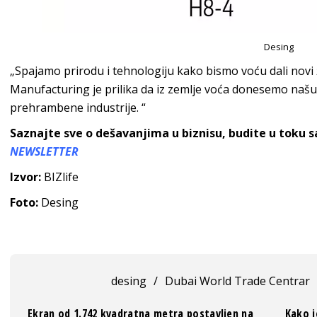
Desing
„Spajamo prirodu i tehnologiju kako bismo voću dali novi 
Manufacturing je prilika da iz zemlje voća donesemo našu s
prehrambene industrije. “
Saznajte sve o dešavanjima u biznisu, budite u toku 
NEWSLETTER
Izvor:
BIZlife
Foto:
Desing
desing
/
Dubai World Trade Centrar
Ekran od 1.742 kvadratna metra postavljen na
Kako j