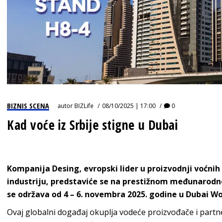
BIZNIS SCENA
autor
BIZLife
08/10/2025 | 17:00
0
Kad voće iz Srbije stigne u Dubai
Kompanija Desing, evropski lider u proizvodnji voćni
industriju, predstaviće se na prestižnom međunarod
se održava od 4 – 6. novembra 2025. godine u Dubai W
Ovaj globalni događaj okuplja vodeće proizvođače i partn