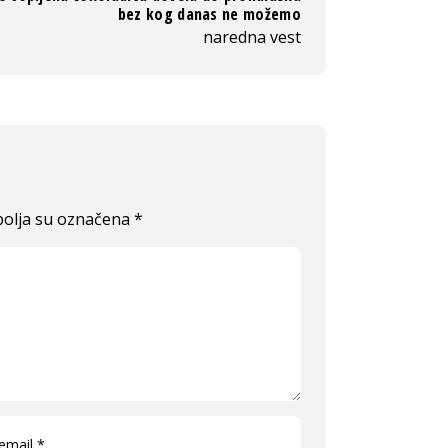
bez kog danas ne možemo
naredna vest
olja su označena
*