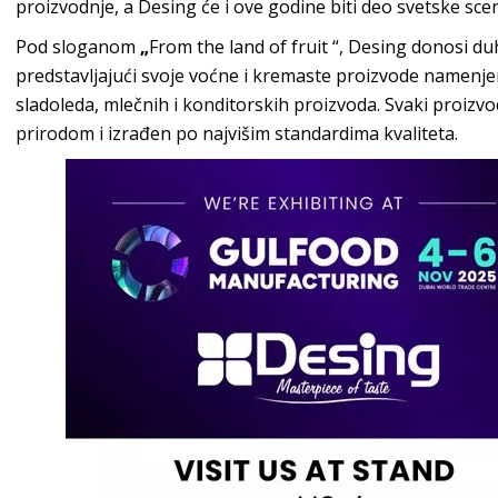
proizvodnje, a Desing će i ove godine biti deo svetske sc
Pod sloganom
„
From the land of fruit “, Desing donosi duh t
predstavljajući svoje voćne i kremaste proizvode namenjen
sladoleda, mlečnih i konditorskih proizvoda. Svaki proizvo
prirodom i izrađen po najvišim standardima kvaliteta.