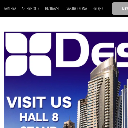
KARIJERA
AFTERHOUR
BIZTRAVEL
GASTRO ZONA
PROJEKTI
NE
POSAO
FILM I SCENA
NAJKOLEGA
LJUDI (HR)
KNJIGE
TASTY TALKS
POSAO
FILM I SCENA
NAJKOLEGA
JE
MOJ UGAO
AUTO SVET
30 ISPOD 30
LJUDI (HR)
KNJIGE
TASTY TALKS
USAVRŠAVANJE
STIL
BACK TO OFFIC
JE
MOJ UGAO
AUTO SVET
30 ISPOD 30
KNOW-HOW
WELLBEING
BIZBENDOVI
USAVRŠAVANJE
STIL
BACK TO OFFIC
BIZKOLEGIJUM
KNOW-HOW
WELLBEING
BIZBENDOVI
BMW BIZNIS LIG
BIZKOLEGIJUM
BIZLIFE WEEK
BMW BIZNIS LIG
IZJAVA GODINE
BIZLIFE WEEK
IZJAVA GODINE