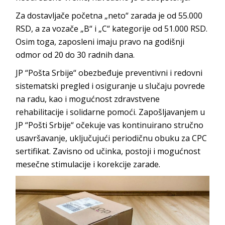
Za dostavljače početna „neto“ zarada je od 55.000
RSD, a za vozače „B“ i „C“ kategorije od 51.000 RSD.
Osim toga, zaposleni imaju pravo na godišnji
odmor od 20 do 30 radnih dana.
JP “Pošta Srbije“ obezbeđuje preventivni i redovni
sistematski pregled i osiguranje u slučaju povrede
na radu, kao i mogućnost zdravstvene
rehabilitacije i solidarne pomoći. Zapošljavanjem u
JP “Pošti Srbije“ očekuje vas kontinuirano stručno
usavršavanje, uključujući periodičnu obuku za CPC
sertifikat. Zavisno od učinka, postoji i mogućnost
mesečne stimulacije i korekcije zarade.