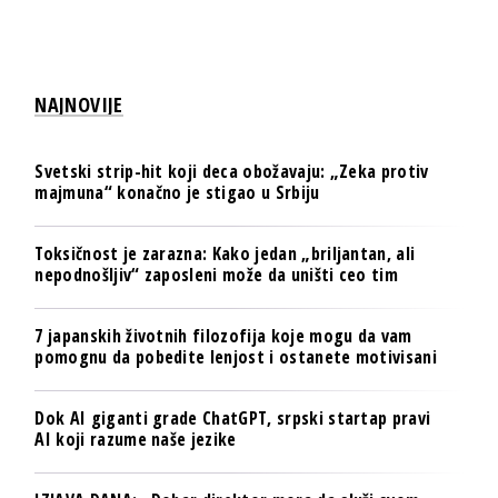
NAJNOVIJE
Svetski strip-hit koji deca obožavaju: „Zeka protiv
majmuna“ konačno je stigao u Srbiju
Toksičnost je zarazna: Kako jedan „briljantan, ali
nepodnošljiv“ zaposleni može da uništi ceo tim
7 japanskih životnih filozofija koje mogu da vam
pomognu da pobedite lenjost i ostanete motivisani
Dok AI giganti grade ChatGPT, srpski startap pravi
AI koji razume naše jezike