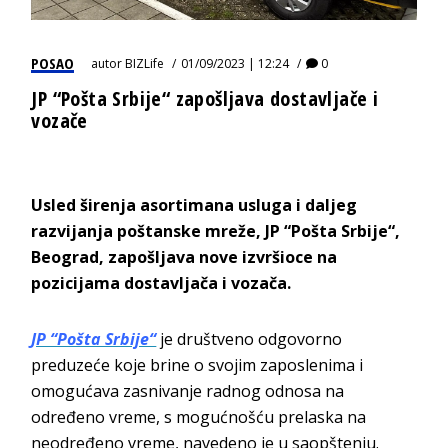
POSAO
autor
BIZLife
01/09/2023 | 12:24
0
JP “Pošta Srbije“ zapošljava dostavljače i
vozače
Usled širenja asortimana usluga i daljeg
razvijanja poštanske mreže, JP “Pošta Srbije“,
Beograd, zapošljava nove izvršioce na
pozicijama dostavljača i vozača.
JP “Pošta Srbije“
je društveno odgovorno
preduzeće koje brine o svojim zaposlenima i
omogućava zasnivanje radnog odnosa na
određeno vreme, s mogućnošću prelaska na
neodređeno vreme, navedeno je u saopštenju.