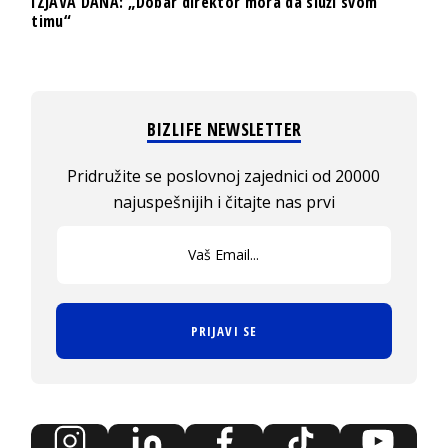
IZJAVA DANA: „Dobar direktor mora da služi svom
timu“
BIZLIFE NEWSLETTER
Pridružite se poslovnoj zajednici od 20000
najuspešnijih i čitajte nas prvi
PRIJAVI SE