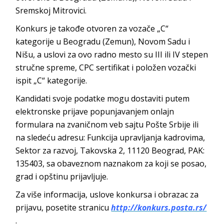
Sremskoj Mitrovici.
Konkurs je takođe otvoren za vozače „C“
kategorije u Beogradu (Zemun), Novom Sadu i
Nišu, a uslovi za ovo radno mesto su III ili IV stepen
stručne spreme, CPC sertifikat i položen vozački
ispit „C“ kategorije.
Kandidati svoje podatke mogu dostaviti putem
elektronske prijave popunjavanjem onlajn
formulara na zvaničnom veb sajtu Pošte Srbije ili
na sledeću adresu: Funkcija upravljanja kadrovima,
Sektor za razvoj, Takovska 2, 11120 Beograd, PAK:
135403, sa obaveznom naznakom za koji se posao,
grad i opštinu prijavljuje.
Za više informacija, uslove konkursa i obrazac za
prijavu, posetite stranicu
http://konkurs.posta.rs/
.