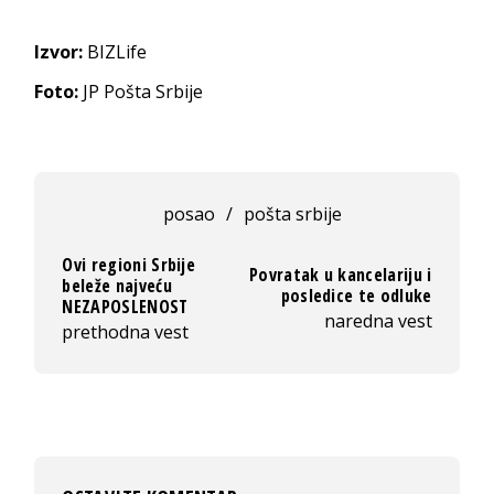
Izvor:
BIZLife
Foto:
JP Pošta Srbije
posao
/
pošta srbije
Ovi regioni Srbije
Povratak u kancelariju i
beleže najveću
posledice te odluke
NEZAPOSLENOST
naredna vest
prethodna vest