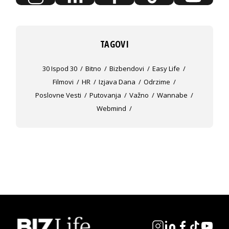
TAGOVI
30 Ispod 30
Bitno
Bizbendovi
Easy Life
Filmovi
HR
Izjava Dana
Odrzime
Poslovne Vesti
Putovanja
Važno
Wannabe
Webmind