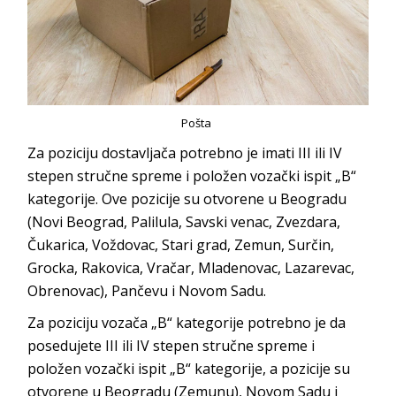
Pošta
Za poziciju dostavljača potrebno je imati III ili IV
stepen stručne spreme i položen vozački ispit „B“
kategorije. Ove pozicije su otvorene u Beogradu
(Novi Beograd, Palilula, Savski venac, Zvezdara,
Čukarica, Voždovac, Stari grad, Zemun, Surčin,
Grocka, Rakovica, Vračar, Mladenovac, Lazarevac,
Obrenovac), Pančevu i Novom Sadu.
Za poziciju vozača „B“ kategorije potrebno je da
posedujete III ili IV stepen stručne spreme i
položen vozački ispit „B“ kategorije, a pozicije su
otvorene u Beogradu (Zemunu), Novom Sadu i