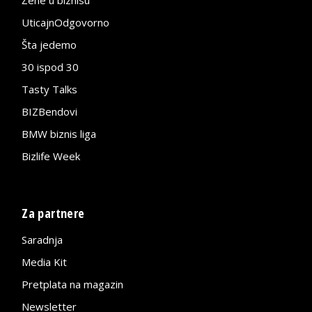
Žene u biznisu
UticajnOdgovorno
Šta jedemo
30 ispod 30
Tasty Talks
BIZBendovi
BMW biznis liga
Bizlife Week
Za partnere
Saradnja
Media Kit
Pretplata na magazin
Newsletter