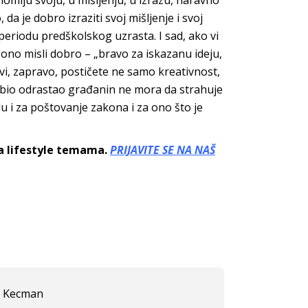
miju svoju, u mišljenju, u izrazu, naravno
 da je dobro izraziti svoj mišljenje i svoj
periodu predškolskog uzrasta. I sad, ako vi
no misli dobro – „bravo za iskazanu ideju,
 vi, zapravo, postičete ne samo kreativnost,
e bio odrastao građanin ne mora da strahuje
du i za poštovanje zakona i za ono što je
sa lifestyle temama.
PRIJAVITE SE NA NAŠ
a Kecman