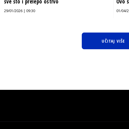
sve što i prelepo ostrvo
Ovo s
29/01/2026 | 09:30
01/04/2
UČITAJ VIŠE