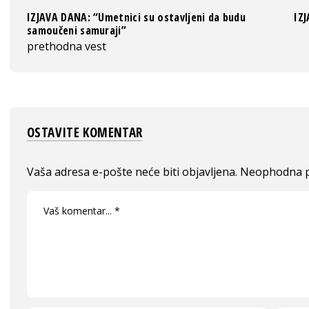
IZJAVA DANA: “Umetnici su ostavljeni da budu
IZJ
samoučeni samuraji”
prethodna vest
OSTAVITE KOMENTAR
Vaša adresa e-pošte neće biti objavljena.
Neophodna p