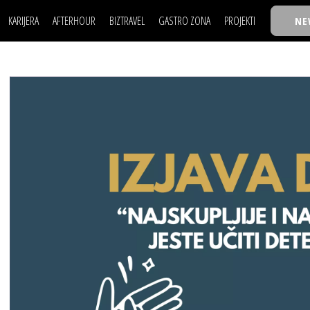
KARIJERA
AFTERHOUR
BIZTRAVEL
GASTRO ZONA
PROJEKTI
NE
POSAO
FILM I SCENA
NAJKOLEGA
LJUDI (HR)
KNJIGE
TASTY TALKS
POSAO
FILM I SCENA
NAJKOLEGA
JE
MOJ UGAO
AUTO SVET
30 ISPOD 30
LJUDI (HR)
KNJIGE
TASTY TALKS
USAVRŠAVANJE
STIL
BACK TO OFFIC
JE
MOJ UGAO
AUTO SVET
30 ISPOD 30
KNOW-HOW
WELLBEING
BIZBENDOVI
USAVRŠAVANJE
STIL
BACK TO OFFIC
BIZKOLEGIJUM
KNOW-HOW
WELLBEING
BIZBENDOVI
BMW BIZNIS LIG
BIZKOLEGIJUM
BIZLIFE WEEK
BMW BIZNIS LIG
IZJAVA GODINE
BIZLIFE WEEK
IZJAVA GODINE