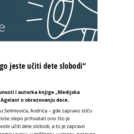
go jeste učiti dete slobodi“
vnosti i autorka knjige „Medijska
t Agelast o obrazovanju dece.
u Selimovića, Andrića – gde zapravo stiču
 loše slepo prihvatati ono što je
jeste učiti dete slobodi, a to je zapravo