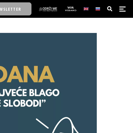
WSLETTER
E/SCHOOL
E/SCHOOL
A
A