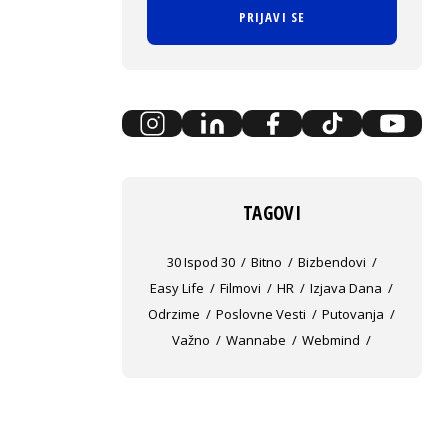
PRIJAVI SE
TAGOVI
30 Ispod 30
Bitno
Bizbendovi
Easy Life
Filmovi
HR
Izjava Dana
Odrzime
Poslovne Vesti
Putovanja
Važno
Wannabe
Webmind