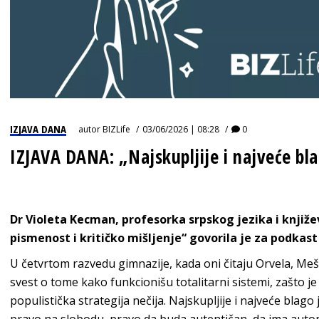
IZJAVA DANA
autor
BIZLife
03/06/2026 | 08:28
0
IZJAVA DANA: „Najskupljije i najveće bla
Dr Violeta Kecman, profesorka srpskog jezika i knjiže
pismenost i kritičko mišljenje“ govorila je za podkas
U četvrtom razvedu gimnazije, kada oni čitaju Orvela, Meš
svest o tome kako funkcionišu totalitarni sistemi, zašto je
populistička strategija nečija. Najskupljije i najveće blago 