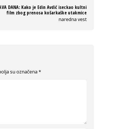
AVA DANA: Kako je Edin Avdić iseckao kultni
film zbog prenosa košarkaške utakmice
naredna vest
olja su označena
*