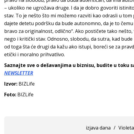
pravo na slobodu, pravo da buda autentičan, da ima autono
– ukoliko ne ugrožava druge. I da je dobro govoriti istinito,
stav. To je nešto što mi možemo razviti kao odrasli u tom 
dajete detetu podršku da bude autonomno, da je to čemu o
bravo za originalnost, odlično“. Ako postičete tako nešto,
nego i kritički stav. Odnosno, slobodu, da sutra, kad bud
od toga šta će drugi da kažu ako istupi, boreći se za prav
etički i moralno prihvatlivo.
Saznajte sve o dešavanjima u biznisu, budite u toku 
NEWSLETTER
Izvor:
BIZLife
Foto:
BIZLife
izjava dana
/
Violet