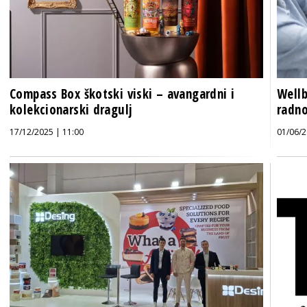
Compass Box škotski viski – avangardni i
Wellb
kolekcionarski dragulj
radno
17/12/2025 | 11:00
01/06/2