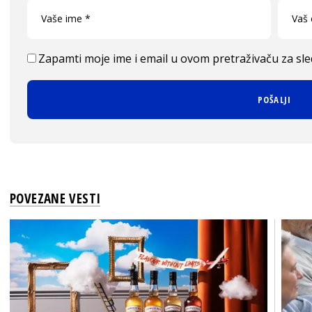
Zapamti moje ime i email u ovom pretraživaču za sl
POVEZANE VESTI