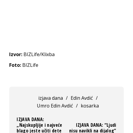
Izvor:
BIZLife/Klixba
Foto:
BIZLife
izjava dana
/
Edin Avdić
/
Umro Edin Avdić
/
kosarka
IZJAVA DANA:
„Najskupljije i najveće
IZJAVA DANA: “Ljudi
blago jeste učiti dete
nisu navikli na dijalog”