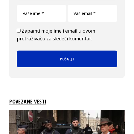
Zapamti moje ime i email u ovom
pretraživaču za sledeći komentar.
POVEZANE VESTI