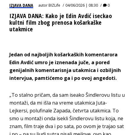
IZJAVA DANA
autor
BIZLife
04/06/2026 | 08:30
0
IZJAVA DANA: Kako je Edin Avdić iseckao
kultni film zbog prenosa košarkaške
utakmice
Jedan od najboljih košarkaških komentarora
Edin Avdić umro je iznenada juče, a pored
genijalnih komentarisnja utakmica i ozbiljnih
intervjua, pamtićemo ga i po ovoj angedoti.
„To stalno pričam, da sam iseako Šindlerovu listu u
montaži, da mi išla na vreme utakmica Juta-
Lejkersi, polufinale Zapada, četvrta utakmica. To
smo u montaži onda isekli Šindlerovu listu koja, ne
znam, film traje dva i po sata, po ovom je trajao sat
i po – pa su ljudi sutra pisali mejlove, ovo kao,