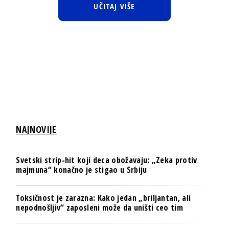
UČITAJ VIŠE
NAJNOVIJE
Svetski strip-hit koji deca obožavaju: „Zeka protiv
majmuna“ konačno je stigao u Srbiju
Toksičnost je zarazna: Kako jedan „briljantan, ali
nepodnošljiv“ zaposleni može da uništi ceo tim