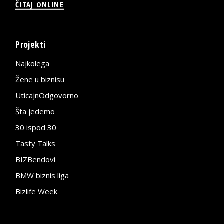
ČITAJ ONLINE
Projekti
Najkolega
Žene u biznisu
UticajnOdgovorno
Šta jedemo
30 ispod 30
Tasty Talks
BIZBendovi
BMW biznis liga
Bizlife Week