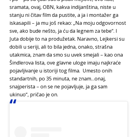
sramata, ovaj, OBN, kakva indijanština, niste u
stanju ni čitav film da pustite, a ja i montažer ga
iskasapili – ja mu još rekao: „Na moju odgovornost
sve, ako bude nešto, ja ću da legnem za tebe“. I
Juta dobije to na produžetak. Naravno, Lejkersi su
dobili u seriji, ali to bila jedna, onako, strašna
utakmica, znam da smo su uvek smejali – kao ona
Šindlerova lista, ove glavne uloge imaju najkraće
pojavljivanje u istoriji tog filma. Umesto onih
standartnih, po 35 minuta, ne znam…onaj,
snajperista – on se ne pojavljuje, ja ga sam
ukinuo“, pričao je on.