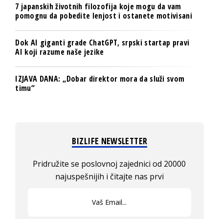
7 japanskih životnih filozofija koje mogu da vam
pomognu da pobedite lenjost i ostanete motivisani
Dok AI giganti grade ChatGPT, srpski startap pravi
AI koji razume naše jezike
IZJAVA DANA: „Dobar direktor mora da služi svom
timu“
BIZLIFE NEWSLETTER
Pridružite se poslovnoj zajednici od 20000
najuspešnijih i čitajte nas prvi