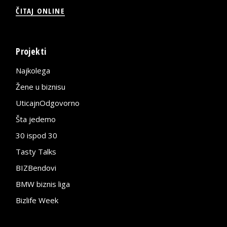
ČITAJ ONLINE
Projekti
Najkolega
Žene u biznisu
UticajnOdgovorno
Šta jedemo
30 ispod 30
Tasty Talks
BIZBendovi
BMW biznis liga
Bizlife Week