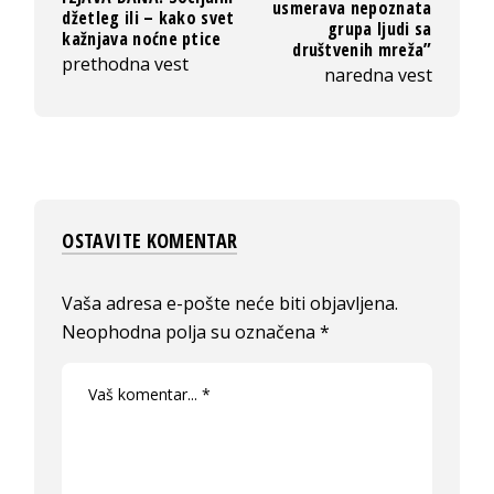
usmerava nepoznata
džetleg ili – kako svet
grupa ljudi sa
kažnjava noćne ptice
društvenih mreža”
prethodna vest
naredna vest
OSTAVITE KOMENTAR
Vaša adresa e-pošte neće biti objavljena.
Neophodna polja su označena
*