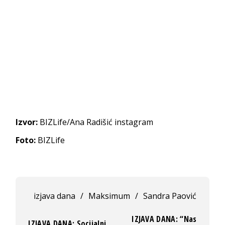
Izvor:
BIZLife/Ana Radišić instagram
Foto:
BIZLife
izjava dana
/
Maksimum
/
Sandra Paović
IZJAVA DANA: “Nas
IZJAVA DANA: Socijalni