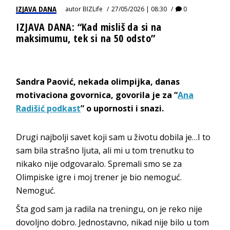
IZJAVA DANA
autor
BIZLife
27/05/2026 | 08:30
0
IZJAVA DANA: “Kad misliš da si na
maksimumu, tek si na 50 odsto”
Sandra Paović, nekada olimpijka, danas
motivaciona govornica, govorila je za “
Ana
Radišić podkast
” o upornosti i snazi.
Drugi najbolji savet koji sam u životu dobila je…I to
sam bila strašno ljuta, ali mi u tom trenutku to
nikako nije odgovaralo. Spremali smo se za
Olimpiske igre i moj trener je bio nemoguć.
Nemoguć.
Šta god sam ja radila na treningu, on je reko nije
dovoljno dobro. Jednostavno, nikad nije bilo u tom