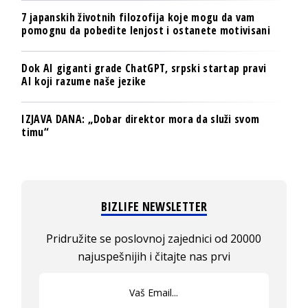
7 japanskih životnih filozofija koje mogu da vam
pomognu da pobedite lenjost i ostanete motivisani
Dok AI giganti grade ChatGPT, srpski startap pravi
AI koji razume naše jezike
IZJAVA DANA: „Dobar direktor mora da služi svom
timu“
BIZLIFE NEWSLETTER
Pridružite se poslovnoj zajednici od 20000
najuspešnijih i čitajte nas prvi