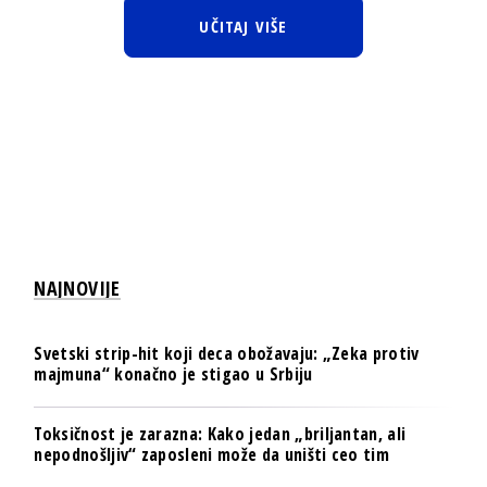
UČITAJ VIŠE
NAJNOVIJE
Svetski strip-hit koji deca obožavaju: „Zeka protiv
majmuna“ konačno je stigao u Srbiju
Toksičnost je zarazna: Kako jedan „briljantan, ali
nepodnošljiv“ zaposleni može da uništi ceo tim