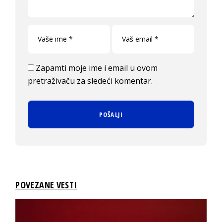
Zapamti moje ime i email u ovom
pretraživaču za sledeći komentar.
POVEZANE VESTI