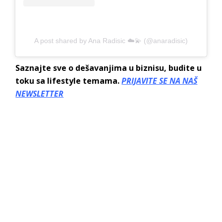
A post shared by Ana Radisic ☁️💫 (@anaradisic)
Saznajte sve o dešavanjima u biznisu, budite u
toku sa lifestyle temama.
PRIJAVITE SE NA NAŠ
NEWSLETTER