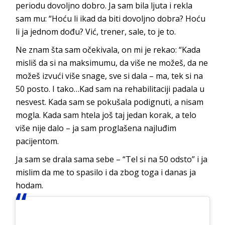
periodu dovoljno dobro. Ja sam bila ljuta i rekla
sam mu: “Hoću li ikad da biti dovoljno dobra? Hoću
li ja jednom dođu? Vić, trener, sale, to je to.
Ne znam šta sam očekivala, on mi je rekao: “Kada
misliš da si na maksimumu, da više ne možeš, da ne
možeš izvući više snage, sve si dala – ma, tek si na
50 posto. I tako…Kad sam na rehabilitaciji padala u
nesvest. Kada sam se pokušala podignuti, a nisam
mogla. Kada sam htela još taj jedan korak, a telo
više nije dalo – ja sam proglašena najluđim
pacijentom.
Ja sam se drala sama sebe – “Tel si na 50 odsto” i ja
mislim da me to spasilo i da zbog toga i danas ja
hodam.