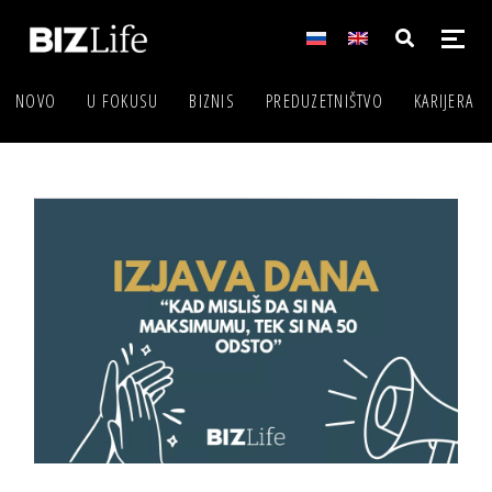
NOVO
U FOKUSU
BIZNIS
PREDUZETNIŠTVO
KARIJERA