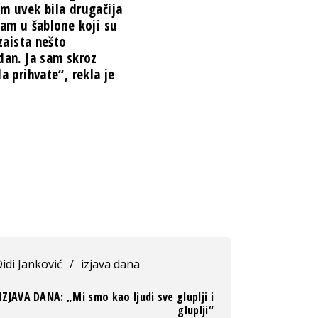
am uvek bila drugačija
pam u šablone koji su
 zaista nešto
dan. Ja sam skroz
da prihvate“,
rekla je
idi Janković
/
izjava dana
IZJAVA DANA: „Mi smo kao ljudi sve gluplji i
gluplji“