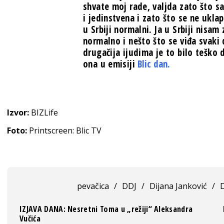
shvate moj rade, valjda zato što s
i jedinstvena i zato što se ne ukla
u Srbiji normalni. Ja u Srbiji nisam
normalno i nešto što se viđa svaki 
drugačija ijudima je to bilo teško 
ona u emisiji
Blic dan.
Izvor:
BIZLife
Foto:
Printscreen: Blic TV
pevačica
/
DDJ
/
Dijana Janković
/
D
IZJAVA DANA: Nesretni Toma u „režiji“ Aleksandra
Vučića