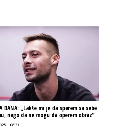
A DANA: „Lakše mi je da sperem sa sebe
nu, nego da ne mogu da operem obraz“
025 | 08:31