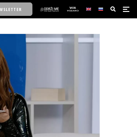
WSLETTER
E/SCHOOL
E/SCHOOL
A
A