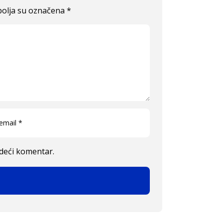
olja su označena
*
edeći komentar.