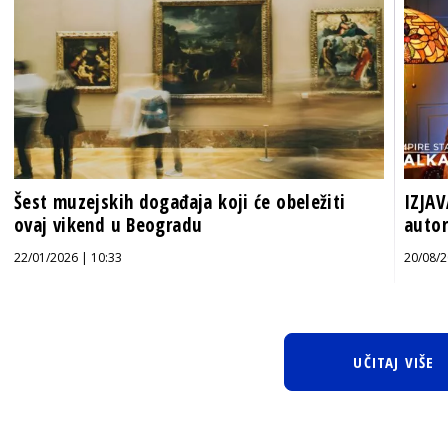
Šest muzejskih događaja koji će obeležiti
IZJAV
ovaj vikend u Beogradu
autor
22/01/2026 | 10:33
20/08/2
UČITAJ VIŠE