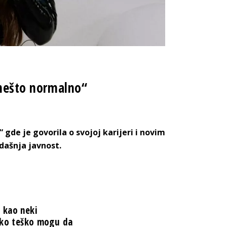
 nešto normalno“
“ gde je govorila o svojoj karijeri i novim
vdašnja javnost.
 kao neki
jako teško mogu da