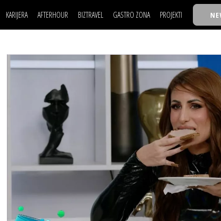
KARIJERA
AFTERHOUR
BIZTRAVEL
GASTRO ZONA
PROJEKTI
NE
POSAO
FILM I SCENA
NAJKOLEGA
LJUDI (HR)
KNJIGE
TASTY TALKS
POSAO
FILM I SCENA
NAJKOLEGA
JE
MOJ UGAO
AUTO SVET
30 ISPOD 30
LJUDI (HR)
KNJIGE
TASTY TALKS
USAVRŠAVANJE
STIL
BACK TO OFFIC
JE
MOJ UGAO
AUTO SVET
30 ISPOD 30
KNOW-HOW
WELLBEING
BIZBENDOVI
USAVRŠAVANJE
STIL
BACK TO OFFIC
BIZKOLEGIJUM
KNOW-HOW
WELLBEING
BIZBENDOVI
BMW BIZNIS LIG
BIZKOLEGIJUM
BIZLIFE WEEK
BMW BIZNIS LIG
IZJAVA GODINE
BIZLIFE WEEK
IZJAVA GODINE