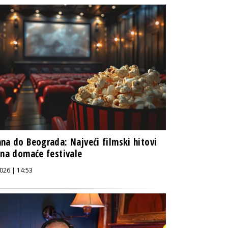
na do Beograda: Najveći filmski hitovi
 na domaće festivale
026 | 14:53