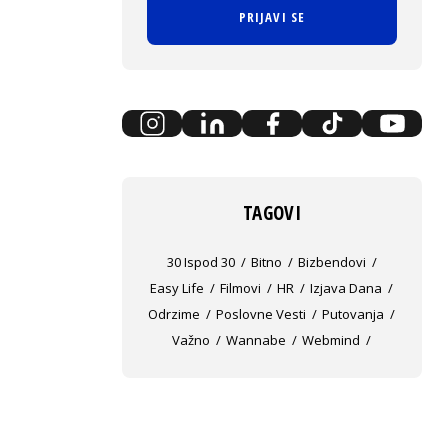
PRIJAVI SE
TAGOVI
30 Ispod 30
Bitno
Bizbendovi
Easy Life
Filmovi
HR
Izjava Dana
Odrzime
Poslovne Vesti
Putovanja
Važno
Wannabe
Webmind