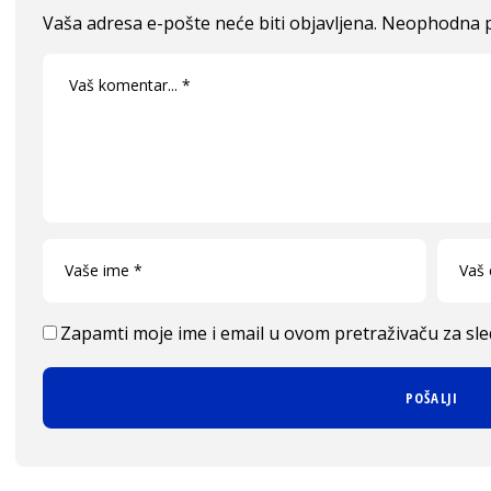
Vaša adresa e-pošte neće biti objavljena.
Neophodna p
Zapamti moje ime i email u ovom pretraživaču za sl