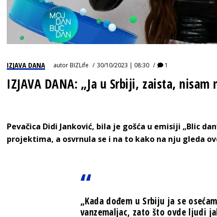
IZJAVA DANA
autor
BIZLife
30/10/2023 | 08:30
1
IZJAVA DANA: „Ja u Srbiji, zaista, nisam
Pevačica Didi Janković, bila je gošća u emisiji „Blic dan
projektima, a osvrnula se i na to kako na nju gleda o
„Kada dođem u Srbiju ja se osećam
vanzemaljac, zato što ovde ljudi 