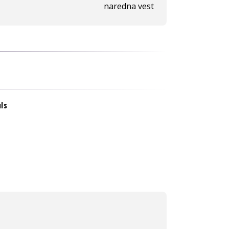
naredna vest
uls