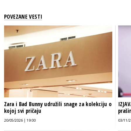
POVEZANE VESTI
Zara i Bad Bunny udružili snage za kolekciju o
IZJAV
kojoj svi pričaju
praši
20/05/2026 | 19:00
03/11/2