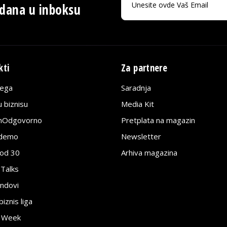
 dana u inboksu
kti
Za partnere
lega
Saradnja
 biznisu
Media Kit
jnOdgovorno
Pretplata na magazin
edemo
Newsletter
pod 30
Arhiva magazina
 Talks
ndovi
znis liga
e Week