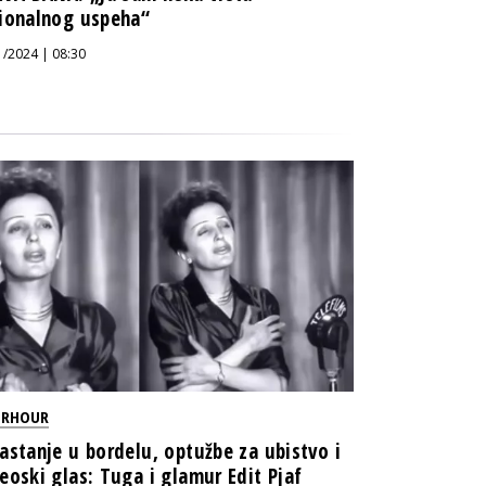
ionalnog uspeha“
1/2024 | 08:30
ERHOUR
astanje u bordelu, optužbe za ubistvo i
eoski glas: Tuga i glamur Edit Pjaf