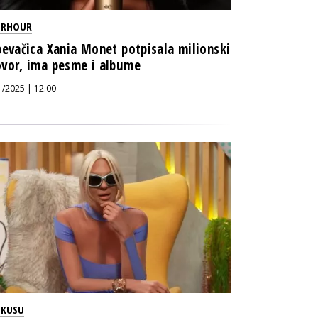
ERHOUR
pevačica Xania Monet potpisala milionski
vor, ima pesme i albume
1/2025 | 12:00
OKUSU