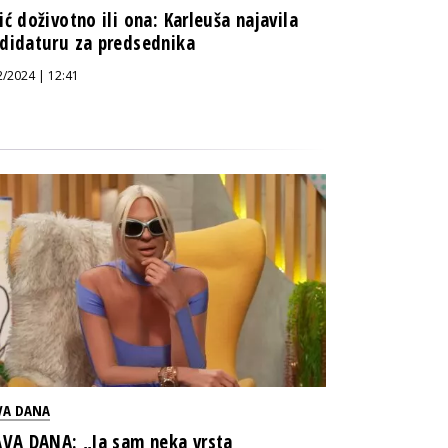
ić doživotno ili ona: Karleuša najavila
didaturu za predsednika
2/2024 | 12:41
VA DANA
AVA DANA: „Ja sam neka vrsta