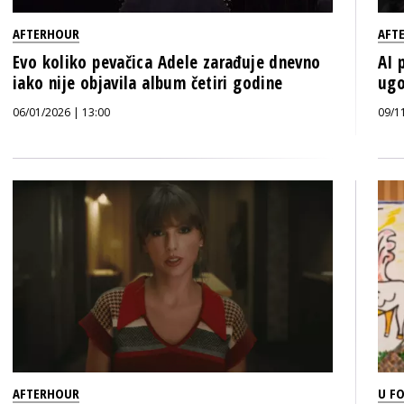
AFTERHOUR
AFT
Evo koliko pevačica Adele zarađuje dnevno
AI 
iako nije objavila album četiri godine
ugo
06/01/2026 | 13:00
09/1
AFTERHOUR
U F