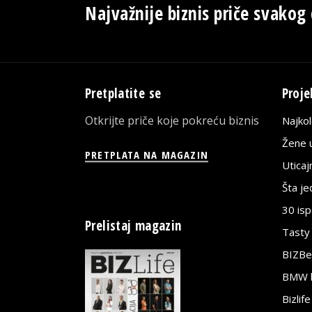
Najvažnije biznis priče svakog
Pretplatite se
Proje
Otkrijte priče koje pokreću biznis
Najko
Žene u
PRETPLATA NA MAGAZIN
Utica
Šta j
30 is
Prelistaj magazin
Tasty
BIZBe
BMW bi
Bizlif