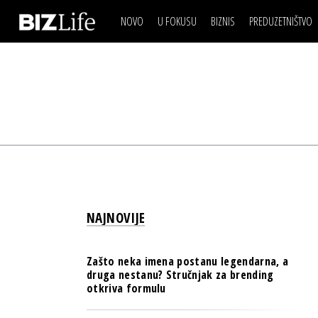
NOVO
U FOKUSU
BIZNIS
PREDUZETNIŠTVO
IZJAVA DANA
BIZNIS SCENA
VIDEO
REAL ESTATE
IZJAVA DANA
BIZNIS SCENA
BREND I KOMUNIKACI
VIDEO
REAL ESTATE
ESG & ENERGY
BREND I KOMUNIKACI
BANKE
ESG & ENERGY
OSIGURANJE
BANKE
TECH I AI
OSIGURANJE
BIZNIS & SPORT
NAJNOVIJE
TECH I AI
PULS REGIONA
BIZNIS & SPORT
NOVO NA RAFU
Zašto neka imena postanu legendarna, a
PULS REGIONA
druga nestanu? Stručnjak za brending
otkriva formulu
NOVO NA RAFU