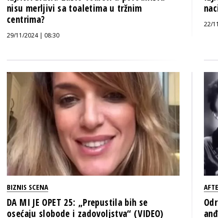
nisu merljivi sa toaletima u tržnim
nac
centrima?
22/1
29/11/2024 | 08:30
BIZNIS SCENA
AFT
DA MI JE OPET 25: „Prepustila bih se
Odr
osećaju slobode i zadovoljstva“ (VIDEO)
anđ