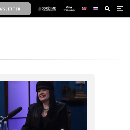
WSLETTER
E/SCHOOL
E/SCHOOL
A
A