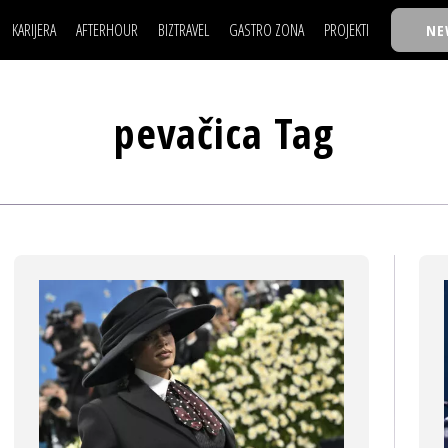
KARIJERA
AFTERHOUR
BIZTRAVEL
GASTRO ZONA
PROJEKTI
NE
POSAO
FILM I SCENA
NAJKOLEGA
LJUDI (HR)
KNJIGE
TASTY TALKS
POSAO
FILM I SCENA
NAJKOLEGA
JE
MOJ UGAO
AUTO SVET
30 ISPOD 30
pevačica Tag
LJUDI (HR)
KNJIGE
TASTY TALKS
USAVRŠAVANJE
STIL
BACK TO OFFIC
JE
MOJ UGAO
AUTO SVET
30 ISPOD 30
KNOW-HOW
WELLBEING
BIZBENDOVI
USAVRŠAVANJE
STIL
BACK TO OFFIC
BIZKOLEGIJUM
KNOW-HOW
WELLBEING
BIZBENDOVI
BMW BIZNIS LIG
BIZKOLEGIJUM
BIZLIFE WEEK
BMW BIZNIS LIG
IZJAVA GODINE
BIZLIFE WEEK
IZJAVA GODINE