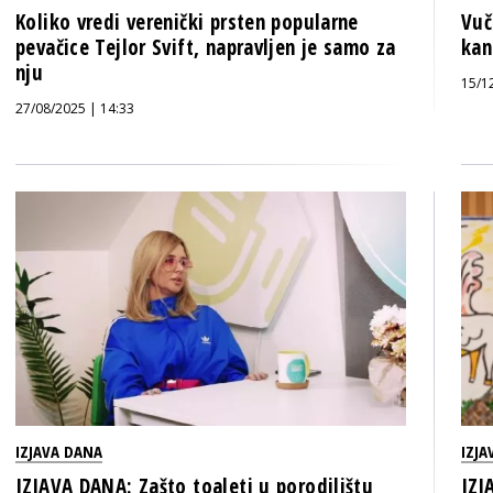
Koliko vredi verenički prsten popularne
Vuč
pevačice Tejlor Svift, napravljen je samo za
kan
nju
15/1
27/08/2025 | 14:33
IZJAVA DANA
IZJA
IZJAVA DANA: Zašto toaleti u porodilištu
IZJ