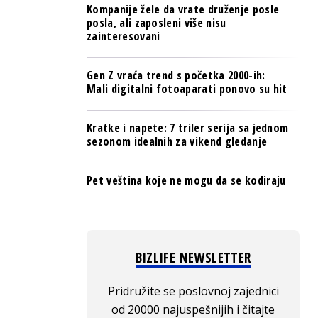
Kompanije žele da vrate druženje posle
posla, ali zaposleni više nisu
zainteresovani
Gen Z vraća trend s početka 2000-ih:
Mali digitalni fotoaparati ponovo su hit
Kratke i napete: 7 triler serija sa jednom
sezonom idealnih za vikend gledanje
Pet veština koje ne mogu da se kodiraju
BIZLIFE NEWSLETTER
Pridružite se poslovnoj zajednici
od 20000 najuspešnijih i čitajte