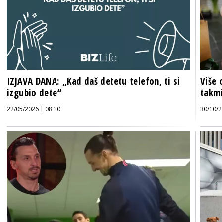
IZJAVA DANA: „Kad daš detetu telefon, ti si
Više 
izgubio dete“
takmi
22/05/2026 | 08:30
30/10/2