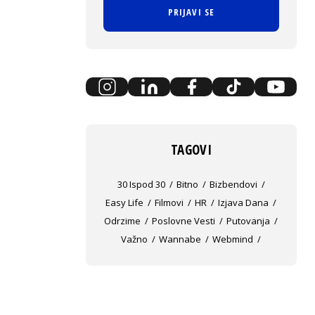
PRIJAVI SE
TAGOVI
30 Ispod 30
Bitno
Bizbendovi
Easy Life
Filmovi
HR
Izjava Dana
Odrzime
Poslovne Vesti
Putovanja
Važno
Wannabe
Webmind