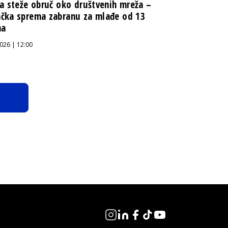
a steže obruč oko društvenih mreža –
čka sprema zabranu za mlađe od 13
na
026 | 12:00