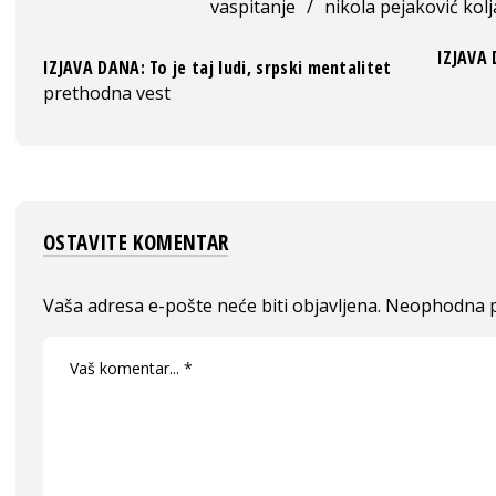
vaspitanje
/
nikola pejaković kolj
IZJAVA 
IZJAVA DANA: To je taj ludi, srpski mentalitet
prethodna vest
OSTAVITE KOMENTAR
Vaša adresa e-pošte neće biti objavljena.
Neophodna p