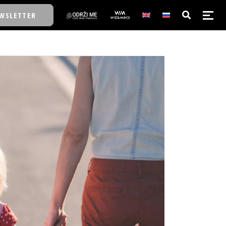
WSLETTER
E/SCHOOL
E/SCHOOL
A
A