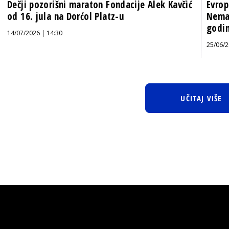
Dečji pozorišni maraton Fondacije Alek Kavčić
Evrop
od 16. jula na Dorćol Platz-u
Nema
godi
14/07/2026 | 14:30
25/06/2
UČITAJ VIŠE