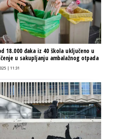
od 18.000 đaka iz 40 škola uključeno u
čenje u sakupljanju ambalažnog otpada
025 | 11:31