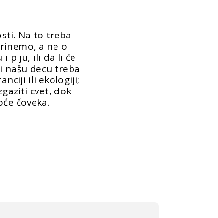
sti. Na to treba
rinemo, a ne o
 piju, ili da li će
 Mi našu decu treba
nciji ili ekologiji;
gaziti cvet, dok
oće čoveka.