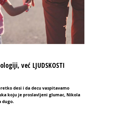
ologiji, već LJUDSKOSTI
eretko desi i da decu vaspitavamo
ka koju je proslavljeni glumac, Nikola
a dugo.