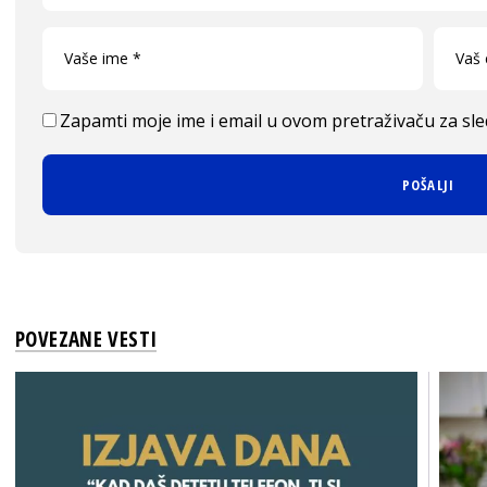
Zapamti moje ime i email u ovom pretraživaču za sl
POVEZANE VESTI