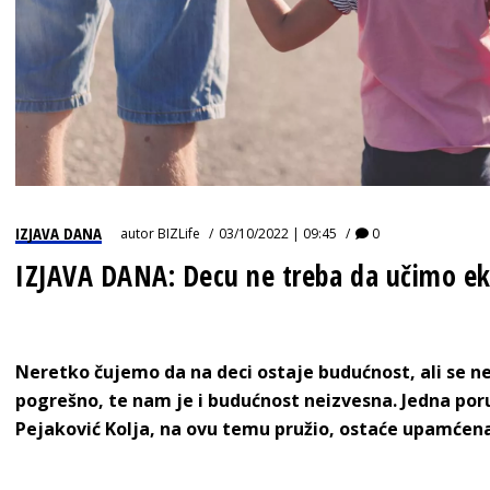
IZJAVA DANA
autor
BIZLife
03/10/2022 | 09:45
0
IZJAVA DANA: Decu ne treba da učimo ek
Neretko čujemo da na deci ostaje budućnost, ali se n
pogrešno, te nam je i budućnost neizvesna. Jedna poru
Pejaković Kolja, na ovu temu pružio, ostaće upamćen