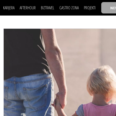
KARIJERA
AFTERHOUR
BIZTRAVEL
GASTRO ZONA
PROJEKTI
NE
POSAO
FILM I SCENA
NAJKOLEGA
LJUDI (HR)
KNJIGE
TASTY TALKS
POSAO
FILM I SCENA
NAJKOLEGA
JE
MOJ UGAO
AUTO SVET
30 ISPOD 30
LJUDI (HR)
KNJIGE
TASTY TALKS
USAVRŠAVANJE
STIL
BACK TO OFFIC
JE
MOJ UGAO
AUTO SVET
30 ISPOD 30
KNOW-HOW
WELLBEING
BIZBENDOVI
USAVRŠAVANJE
STIL
BACK TO OFFIC
BIZKOLEGIJUM
KNOW-HOW
WELLBEING
BIZBENDOVI
BMW BIZNIS LIG
BIZKOLEGIJUM
BIZLIFE WEEK
BMW BIZNIS LIG
IZJAVA GODINE
BIZLIFE WEEK
IZJAVA GODINE