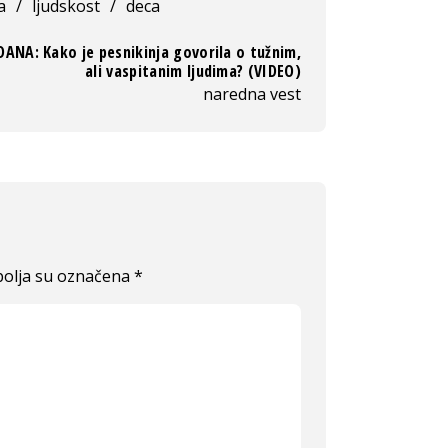
a
/
ljudskost
/
deca
DANA: Kako je pesnikinja govorila o tužnim,
ali vaspitanim ljudima? (VIDEO)
naredna vest
olja su označena
*