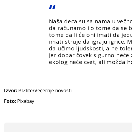
Naša deca su sa nama u večno
da računamo i o tome da se b
tome da li će oni imati da jedu i
imati struje da igraju igrice.
da učimo ljudskosti, a ne tolera
jer dobar čovek sigurno neće z
ekolog neće cvet, ali možda h
Izvor:
BIZlife/Večernje novosti
Foto:
Pixabay