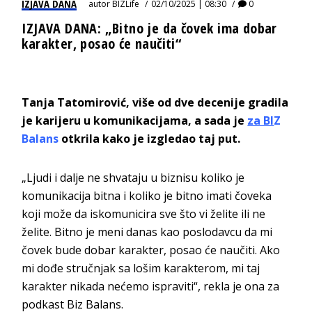
IZJAVA DANA
autor
BIZLife
02/10/2025 | 08:30
0
IZJAVA DANA: „Bitno je da čovek ima dobar
karakter, posao će naučiti“
Tanja Tatomirović, više od dve decenije gradila
je karijeru u komunikacijama, a sada je
za BI
Z
Balans
otkrila kako je izgledao taj put.
„Ljudi i dalje ne shvataju u biznisu koliko je
komunikacija bitna i koliko je bitno imati čoveka
koji može da iskomunicira sve što vi želite ili ne
želite. Bitno je meni danas kao poslodavcu da mi
čovek bude dobar karakter, posao će naučiti. Ako
mi dođe stručnjak sa lošim karakterom, mi taj
karakter nikada nećemo ispraviti“, rekla je ona za
podkast Biz Balans.