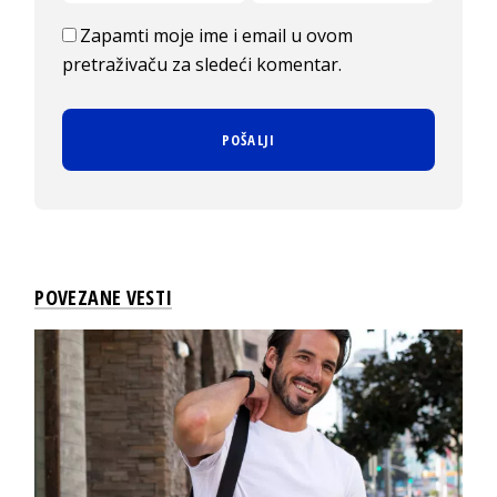
Zapamti moje ime i email u ovom
pretraživaču za sledeći komentar.
POVEZANE VESTI