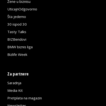
Žene u biznisu
UticajnOdgovorno
Šta jedemo
30 ispod 30
Tasty Talks
BIZBendovi
BMW biznis liga
Bizlife Week
Za partnere
Saradnja
Media Kit
Pretplata na magazin
Newsletter