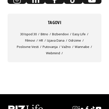
TAGOVI
30 Ispod 30
Bitno
Bizbendovi
Easy Life
Filmovi
HR
Izjava Dana
Odrzime
Poslovne Vesti
Putovanja
Važno
Wannabe
Webmind