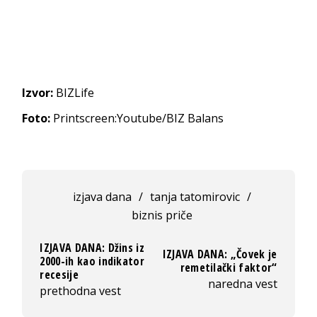
Izvor:
BIZLife
Foto:
Printscreen:Youtube/BIZ Balans
izjava dana
/
tanja tatomirovic
/
biznis priče
IZJAVA DANA: Džins iz
IZJAVA DANA: „Čovek je
2000-ih kao indikator
remetilački faktor“
recesije
naredna vest
prethodna vest