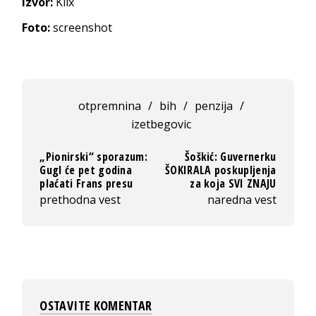
Izvor:
Klix
Foto:
screenshot
otpremnina
/
bih
/
penzija
/
izetbegovic
„Pionirski“ sporazum:
Šoškić: Guvernerku
Gugl će pet godina
ŠOKIRALA poskupljenja
plaćati Frans presu
za koja SVI ZNAJU
prethodna vest
naredna vest
OSTAVITE KOMENTAR