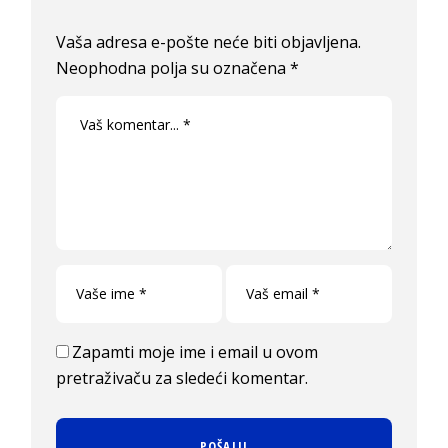
Vaša adresa e-pošte neće biti objavljena.
Neophodna polja su označena
*
Zapamti moje ime i email u ovom
pretraživaču za sledeći komentar.