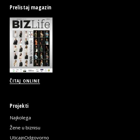
Prelistaj magazin
ČITAJ ONLINE
Projekti
Najkolega
Žene u biznisu
UticajnOdgovorno