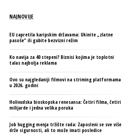
NAJNOVIJE
EU zapretila karipskim državama: Ukinite „zlatne
pasoše“ ili gubite bezvizni režim
Ko navija za 40 stepeni? Biznisi kojima je toplotni
talas najbolja reklama
Ovo su najgledaniji filmovi na striming platformama
u 2026. godini
Holivudska bioskopska renesansa: Četiri filma, četiri
milijarde i jedna velika poruka
Job hugging menja tržište rada: Zaposleni se sve više
drže sigurnosti, ali to može imati posledice