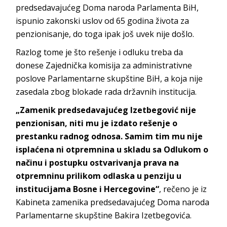
predsedavajućeg Doma naroda Parlamenta BiH,
ispunio zakonski uslov od 65 godina života za
penzionisanje, do toga ipak još uvek nije došlo.
Razlog tome je što rešenje i odluku treba da
donese Zajednička komisija za administrativne
poslove Parlamentarne skupštine BiH, a koja nije
zasedala zbog blokade rada državnih institucija.
„Zamenik predsedavajućeg Izetbegović nije
penzionisan, niti mu je izdato rešenje o
prestanku radnog odnosa. Samim tim mu nije
isplaćena ni otpremnina u skladu sa Odlukom o
načinu i postupku ostvarivanja prava na
otpremninu prilikom odlaska u penziju u
institucijama Bosne i Hercegovine“
, rečeno je iz
Kabineta zamenika predsedavajućeg Doma naroda
Parlamentarne skupštine Bakira Izetbegovića.