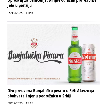
Oproštaj za pamćenje: Dirljivi odlazak profesorke
Jele u penziju
15/10/2025 | 11:55
Olvi preuzima Banjalučku pivaru u BiH: Akvizicija
obuhvata i njenu podružnicu u Srbiji
09/09/2025 | 15:15