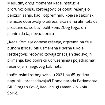
Međutim, onog momenta kada institucije
profunkcionišu, Izetbegović će dobiti rešenje o
penzionisanju, kao i otpremninu koje se zakonski
ne može dobrovoljno odreći, iako nema afiniteta da
prestane da se bavi politikom. Zbog toga, on
planira da taj novac donira.
„Kada Komisija donese rešenje, otpremnina će u
punom iznosu biti usmerena u svrhe u koje
Izetbegović redovno izdvaja značajan deo svojih
primanja, kao podršku udruženjima i pojedincima“,
rečeno je iz njegovog kabineta.
Inače, osim Izetbegovića, u 2021. su 65. godina
napunili i predsedavajući Doma naroda Parlamenta
BiH Dragan Čović, kao i drugi zamenik Nikola
Špirić.