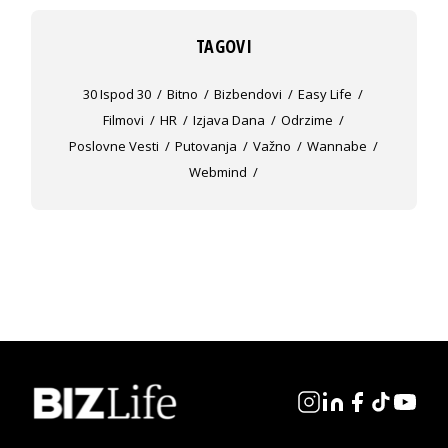
TAGOVI
30 Ispod 30
Bitno
Bizbendovi
Easy Life
Filmovi
HR
Izjava Dana
Odrzime
Poslovne Vesti
Putovanja
Važno
Wannabe
Webmind