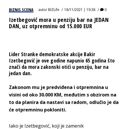
BIZNIS SCENA
autor
BIZLife
18/11/2021 | 19:38
0
Izetbegović mora u penziju bar na JEDAN
DAN, uz otpremninu od 15.000 EUR
Lider Stranke demokratske akcije Bakir
Izetbegović je ove godine napunio 65 godina što
znači da mora zakonski otići u penziju, bar na
jedan dan.
Zakonom mu je predviđena i otpremnina u
visini od oko 30.000 KM, međutim s obzirom na
to da planira da nastavi sa radom, odlučio je da
će otpremninu pokloniti.
Iako je Izetbegović, koji je zamenik