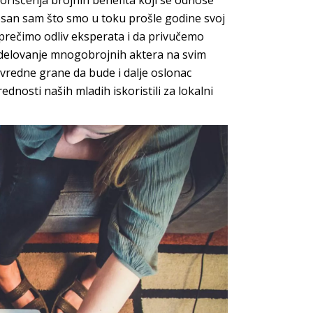
rišćenja brojnih benefita koji se odnose
onosan sam što smo u toku prošle godine svoj
 sprečimo odliv eksperata i da privučemo
 delovanje mnogobrojnih aktera na svim
vredne grane da bude i dalje oslonac
rednosti naših mladih iskoristili za lokalni