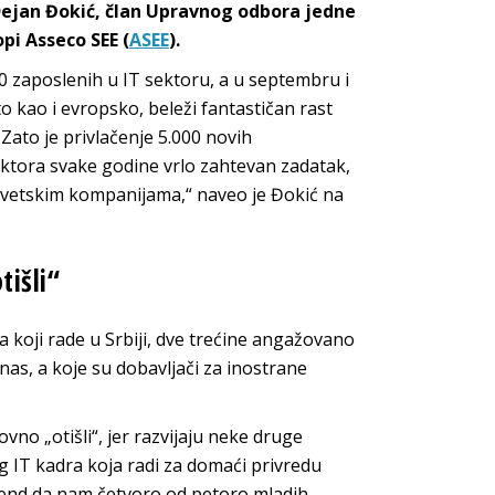
 Dejan Đokić, član Upravnog odbora jedne
pi Asseco SEE (
ASEE
).
00 zaposlenih u IT sektoru, a u septembru i
to kao i evropsko, beleži fantastičan rast
Zato je privlačenje 5.000 novih
ktora svake godine vrlo zahtevan zadatak,
 svetskim kompanijama,“ naveo je Đokić na
tišli“
 koji rade u Srbiji, dve trećine angažovano
s, a koje su dobavljači za inostrane
no „otišli“, jer razvijaju neke druge
 IT kadra koja radi za domaći privredu
rend da nam četvoro od petoro mladih