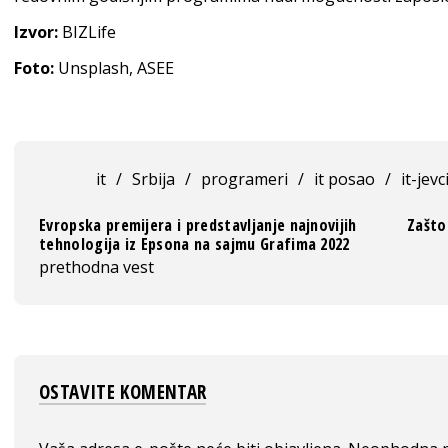
Izvor:
BIZLife
Foto:
Unsplash, ASEE
it
/
Srbija
/
programeri
/
it posao
/
it-jevc
Evropska premijera i predstavljanje najnovijih
Zašto
tehnologija iz Epsona na sajmu Grafima 2022
prethodna vest
OSTAVITE KOMENTAR