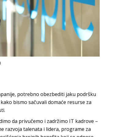
)
mpanije, potrebno obezbediti jaku podršku
je kako bismo sačuvali domaće resurse za
ti.
udimo da privučemo i zadržimo IT kadrove –
 razvoja talenata i lidera, programe za