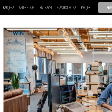
KARIJERA
AFTERHOUR
BIZTRAVEL
GASTRO ZONA
PROJEKTI
NE
POSAO
FILM I SCENA
NAJKOLEGA
LJUDI (HR)
KNJIGE
TASTY TALKS
POSAO
FILM I SCENA
NAJKOLEGA
JE
MOJ UGAO
AUTO SVET
30 ISPOD 30
LJUDI (HR)
KNJIGE
TASTY TALKS
USAVRŠAVANJE
STIL
BACK TO OFFIC
JE
MOJ UGAO
AUTO SVET
30 ISPOD 30
KNOW-HOW
WELLBEING
BIZBENDOVI
USAVRŠAVANJE
STIL
BACK TO OFFIC
BIZKOLEGIJUM
KNOW-HOW
WELLBEING
BIZBENDOVI
BMW BIZNIS LIG
BIZKOLEGIJUM
BIZLIFE WEEK
BMW BIZNIS LIG
IZJAVA GODINE
BIZLIFE WEEK
IZJAVA GODINE