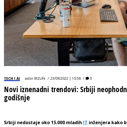
TECH I AI
autor
BIZLife
23/09/2022 | 10:58
0
Novi iznenadni trendovi: Srbiji neophodn
godišnje
Srbiji nedostaje oko 15.000 mladih
IT
inženjera kako b