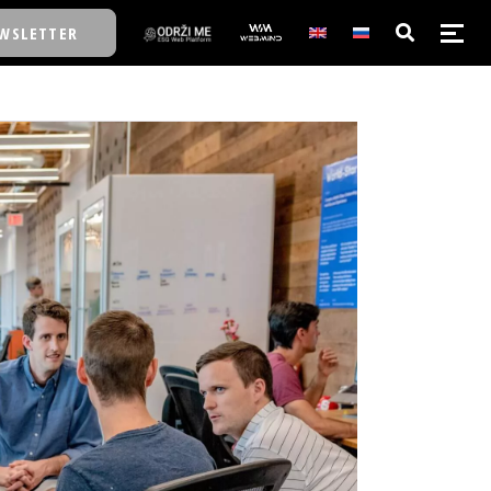
WSLETTER
E/SCHOOL
E/SCHOOL
A
A