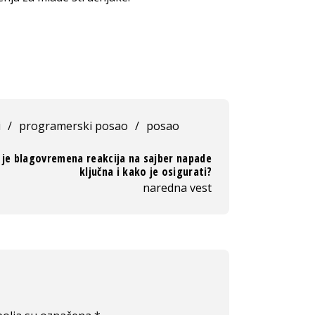
i
/
programerski posao
/
posao
 je blagovremena reakcija na sajber napade
ključna i kako je osigurati?
naredna vest