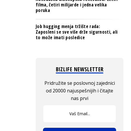
filma, četiri milijarde i jedna velika
poruka
Job hugging menja tržište rada:
Zaposleni se sve više drže sigurnosti, ali
to može imati posledice
BIZLIFE NEWSLETTER
Pridružite se poslovnoj zajednici
od 20000 najuspešnijih i čitajte
nas prvi