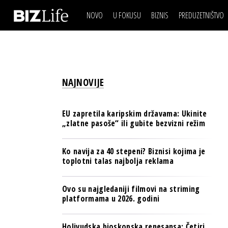
NOVO
U FOKUSU
BIZNIS
PREDUZETNIŠTVO
IZJAVA DANA
BIZNIS SCENA
VIDEO
REAL ESTATE
IZJAVA DANA
BIZNIS SCENA
BREND I KOMUNIKACI
VIDEO
REAL ESTATE
ESG & ENERGY
NAJNOVIJE
BREND I KOMUNIKACI
BANKE
ESG & ENERGY
OSIGURANJE
EU zapretila karipskim državama: Ukinite
BANKE
„zlatne pasoše“ ili gubite bezvizni režim
TECH I AI
OSIGURANJE
BIZNIS & SPORT
Ko navija za 40 stepeni? Biznisi kojima je
TECH I AI
toplotni talas najbolja reklama
PULS REGIONA
BIZNIS & SPORT
NOVO NA RAFU
Ovo su najgledaniji filmovi na striming
PULS REGIONA
platformama u 2026. godini
NOVO NA RAFU
Holivudska bioskopska renesansa: Četiri