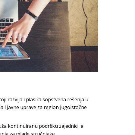
ji razvija i plasira sopstvena rešenja u
ja i javne uprave za region jugoistočne
ža kontinuiranu podršku zajednici, a
nja za mlade stručnjake.