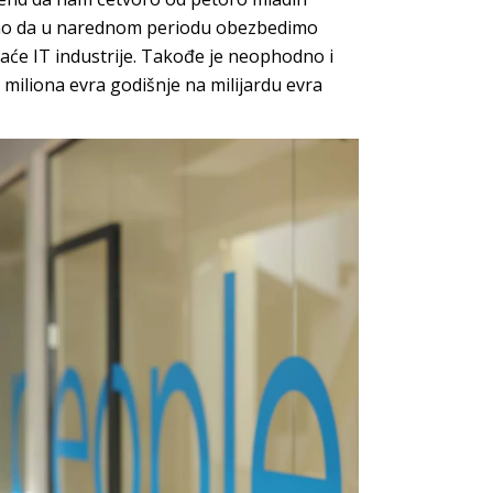
ažno da u narednom periodu obezbedimo
maće IT industrije. Takođe je neophodno i
miliona evra godišnje na milijardu evra