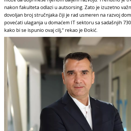
nakon fakulteta odlazi u autsorsing. Zato je izuzetno v
dovoljan broj stručnjaka čiji je rad usmeren na razvoj do
povećati ulaganja u domaćem IT sektoru sa sadašnjih 730 
kako bi se ispunio ovaj cilj,“ rekao je Đokić.