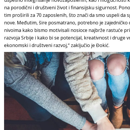
uspešno integrisanje novozaposlenih, kao i mogućnosti ko
na porodični i društveni život i finansijsku sigurnost. P
tim proširili za 70 zaposlenih, što znači da smo uspeli da
nove. Međutim, šire posmatrano, potrebno je zajedničko
nivoima kako bismo motivisali nosioce najbrže rastuće pri
razvoja Srbije i kako bi se potencijal, kreativnost i druge v
ekonomski i društveni razvoj,“ zaključio je Đokić.