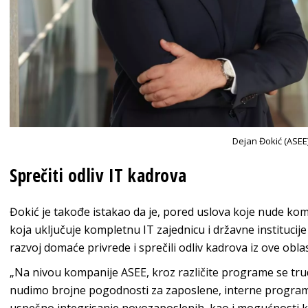
Dejan Đokić (ASEE
Sprečiti odliv IT kadrova
Đokić je takođe istakao da je, pored uslova koje nude ko
koja uključuje kompletnu IT zajednicu i državne instituci
razvoj domaće privrede i sprečili odliv kadrova iz ove oblas
„Na nivou kompanije ASEE, kroz različite programe se tr
nudimo brojne pogodnosti za zaposlene, interne programe