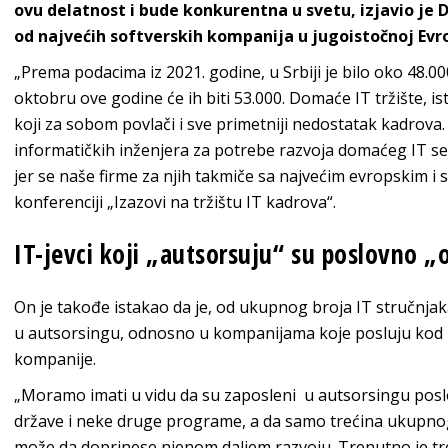
ovu delatnost i bude konkurentna u svetu, izjavio je
od najvećih softverskih kompanija u jugoistočnoj Evro
„Prema podacima iz 2021. godine, u Srbiji je bilo oko 48.0
oktobru ove godine će ih biti 53.000. Domaće IT tržište, is
koji za sobom povlači i sve primetniji nedostatak kadrova. 
informatičkih inženjera za potrebe razvoja domaćeg IT se
jer se naše firme za njih takmiče sa najvećim evropskim i
konferenciji „Izazovi na tržištu IT kadrova“.
IT-jevci koji „autsorsuju“ su poslovno „o
On je takođe istakao da je, od ukupnog broja IT stručnjaka
u autsorsingu, odnosno u kompanijama koje posluju kod na
kompanije.
„Moramo imati u vidu da su zaposleni u autsorsingu poslov
države i neke druge programe, a da samo trećina ukupnog
može da doprinese njenom daljem razvoju. Trenutno je t