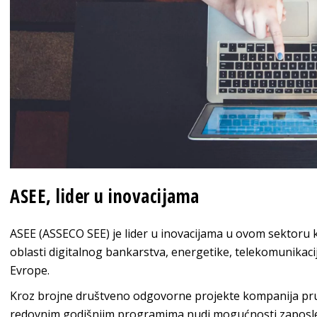
ASEE, lider u inovacijama
ASEE (ASSECO SEE) je lider u inovacijama u ovom sektoru ko
oblasti digitalnog bankarstva, energetike, telekomunikaci
Evrope.
Kroz brojne društveno odgovorne projekte kompanija pru
redovnim godišnjim programima nudi mogućnosti zaposle