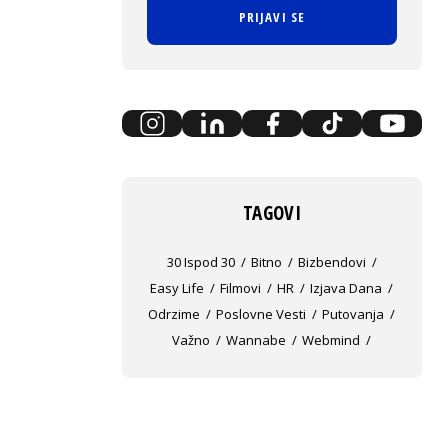
PRIJAVI SE
TAGOVI
30 Ispod 30
Bitno
Bizbendovi
Easy Life
Filmovi
HR
Izjava Dana
Odrzime
Poslovne Vesti
Putovanja
Važno
Wannabe
Webmind