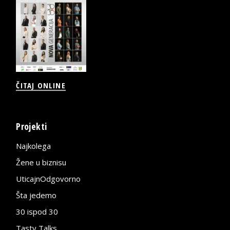
ČITAJ ONLINE
Projekti
Najkolega
Žene u biznisu
UticajnOdgovorno
Šta jedemo
30 ispod 30
Tasty Talks