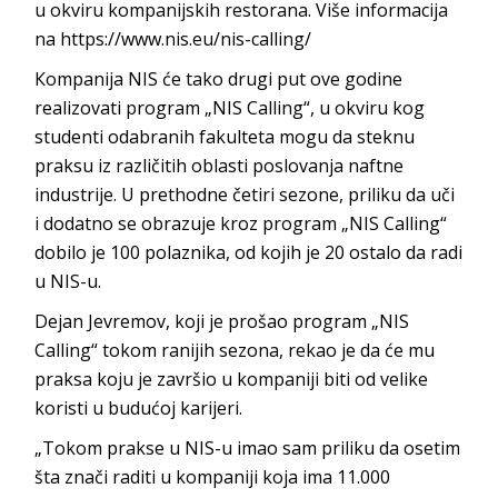
u okviru kompanijskih restorana. Više informacija
na https://www.nis.eu/nis-calling/
Кompanija NIS će tako drugi put ove godine
realizovati program „NIS Calling“, u okviru kog
studenti odabranih fakulteta mogu da steknu
praksu iz različitih oblasti poslovanja naftne
industrije. U prethodne četiri sezone, priliku da uči
i dodatno se obrazuje kroz program „NIS Calling“
dobilo je 100 polaznika, od kojih je 20 ostalo da radi
u NIS-u.
Dejan Jevremov, koji je prošao program „NIS
Calling“ tokom ranijih sezona, rekao je da će mu
praksa koju je završio u kompaniji biti od velike
koristi u budućoj karijeri.
„Tokom prakse u NIS-u imao sam priliku da osetim
šta znači raditi u kompaniji koja ima 11.000