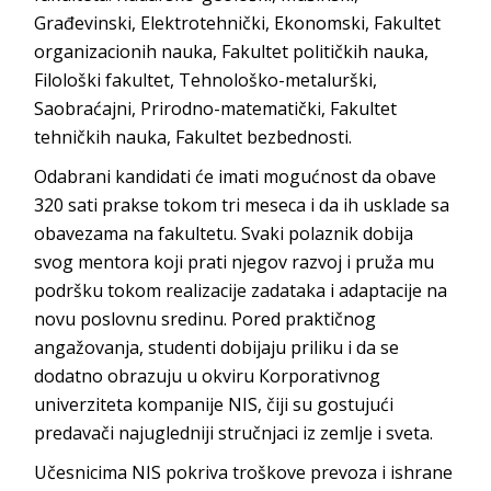
Građevinski, Elektrotehnički, Ekonomski, Fakultet
organizacionih nauka, Fakultet političkih nauka,
Filološki fakultet, Tehnološko-metalurški,
Saobraćajni, Prirodno-matematički, Fakultet
tehničkih nauka, Fakultet bezbednosti.
Odabrani kandidati će imati mogućnost da obave
320 sati prakse tokom tri meseca i da ih usklade sa
obavezama na fakultetu. Svaki polaznik dobija
svog mentora koji prati njegov razvoj i pruža mu
podršku tokom realizacije zadataka i adaptacije na
novu poslovnu sredinu. Pored praktičnog
angažovanja, studenti dobijaju priliku i da se
dodatno obrazuju u okviru Кorporativnog
univerziteta kompanije NIS, čiji su gostujući
predavači najugledniji stručnjaci iz zemlje i sveta.
Učesnicima NIS pokriva troškove prevoza i ishrane