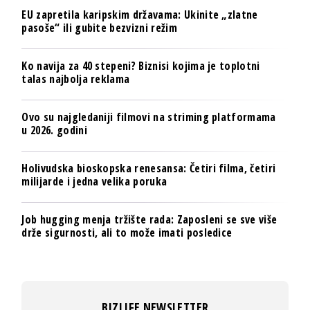
EU zapretila karipskim državama: Ukinite „zlatne
pasoše“ ili gubite bezvizni režim
Ko navija za 40 stepeni? Biznisi kojima je toplotni
talas najbolja reklama
Ovo su najgledaniji filmovi na striming platformama
u 2026. godini
Holivudska bioskopska renesansa: Četiri filma, četiri
milijarde i jedna velika poruka
Job hugging menja tržište rada: Zaposleni se sve više
drže sigurnosti, ali to može imati posledice
BIZLIFE NEWSLETTER