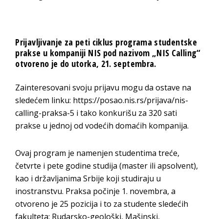
Prijavljivanje za peti ciklus programa studentske
prakse u kompaniji NIS pod nazivom „NIS Calling“
otvoreno je do utorka, 21. septembra.
Zainteresovani svoju prijavu mogu da ostave na
sledećem linku: https://posao.nis.rs/prijava/nis-
calling-praksa-5 i tako konkurišu za 320 sati
prakse u jednoj od vodećih domaćih kompanija.
Ovaj program je namenjen studentima treće,
četvrte i pete godine studija (master ili apsolvent),
kao i državljanima Srbije koji studiraju u
inostranstvu. Praksa počinje 1. novembra, a
otvoreno je 25 pozicija i to za studente sledećih
fakulteta: Rudarsko-geološki, Mašinski,