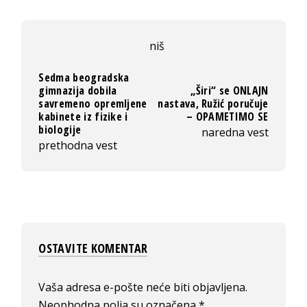
niš
Sedma beogradska
gimnazija dobila
„Širi“ se ONLAJN
savremeno opremljene
nastava, Ružić poručuje
kabinete iz fizike i
– OPAMETIMO SE
biologije
naredna vest
prethodna vest
OSTAVITE KOMENTAR
Vaša adresa e-pošte neće biti objavljena.
Neophodna polja su označena
*