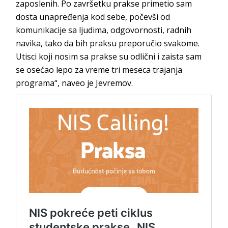
zaposlenih. Po završetku prakse primetio sam
dosta unapređenja kod sebe, počevši od
komunikacije sa ljudima, odgovornosti, radnih
navika, tako da bih praksu preporučio svakome.
Utisci koji nosim sa prakse su odlični i zaista sam
se osećao lepo za vreme tri meseca trajanja
programa“, naveo je Jevremov.