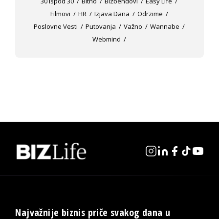
30 Ispod 30
Bitno
Bizbendovi
Easy Life
Filmovi
HR
Izjava Dana
Odrzime
Poslovne Vesti
Putovanja
Važno
Wannabe
Webmind
Najvažnije biznis priče svakog dana u