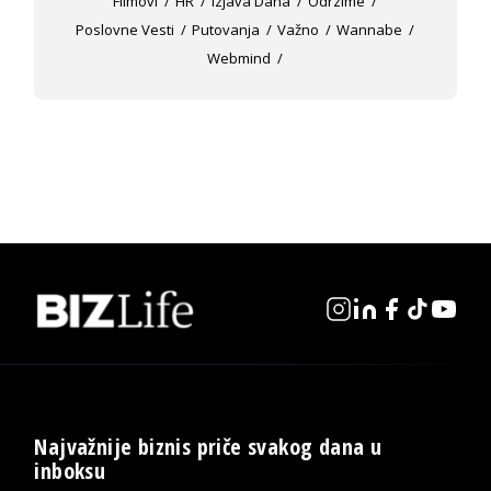
Filmovi
HR
Izjava Dana
Odrzime
Poslovne Vesti
Putovanja
Važno
Wannabe
Webmind
Najvažnije biznis priče svakog dana u
inboksu