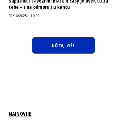
Saputnik i saveznik: Black’n’Easy je uvek tu za
tebe – i na odmoru i u kancu
31/10/2025 | 10:00
UČITAJ VIŠE
NAJNOVIJE