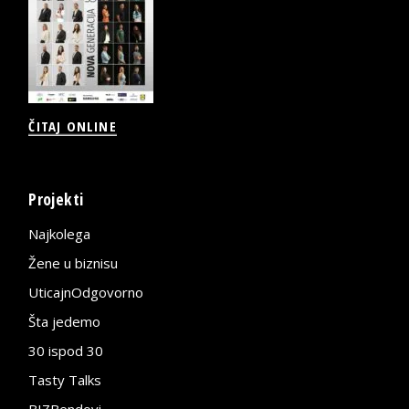
ČITAJ ONLINE
Projekti
Najkolega
Žene u biznisu
UticajnOdgovorno
Šta jedemo
30 ispod 30
Tasty Talks