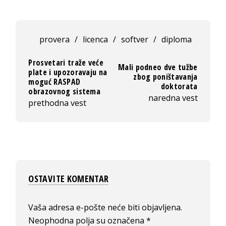
provera
/
licenca
/
softver
/
diploma
Prosvetari traže veće
Mali podneo dve tužbe
plate i upozoravaju na
zbog poništavanja
moguć RASPAD
doktorata
obrazovnog sistema
naredna vest
prethodna vest
OSTAVITE KOMENTAR
Vaša adresa e-pošte neće biti objavljena.
Neophodna polja su označena
*