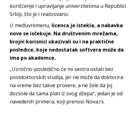
korišćenje i upravljanje univerzitetima u Republici
Srbiji, što je i realizovano.
U međuvremenu,
licenca je istekla, a nabavka
nove se isčekuje. Na društvenim mrežama,
brojni korisnici ukazivali su i na praktične
posledice, koje nedostatak softvera može da
ima po akademce.
„Uzročno-posledično će mi sestra ostati bez
postdoktorskih studija, jer ne može da doktorira
na vreme bez takve provere, a ne žele da joj
dozvole da sama plati iz svog džepa“, jedan je od
navedenih primera, koji prenosi Nova.rs.