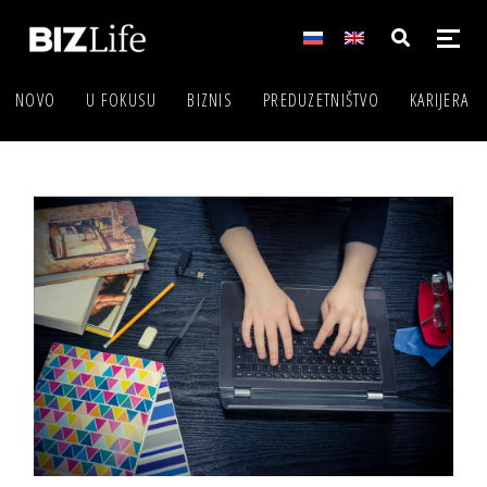
NOVO
U FOKUSU
BIZNIS
PREDUZETNIŠTVO
KARIJERA