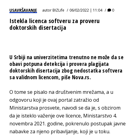
USAVRŠAVANJE
autor
BIZLife
06/02/2022 | 11:04
0
Istekla licenca softveru za proveru
doktorskih disertacija
U Srbiji na univerzitetima trenutno ne može da se
obavi potpuna detekcija i provera plagijata
doktorskih disertacija zbog nedostatka softvera
sa validnom licencom, piše Nova.rs.
O tome se pisalo na društvenim mrežama, a u
odgovoru koji je ovaj portal zatražio od
Ministarstva prosvete, navodi se da je, s obzirom
da je isteklo važenje ove licence, Ministarstvo 4.
novembra 2021. godine, pokrenulo postupak javne
nabavke za njeno pribavljanje, koji je u toku.