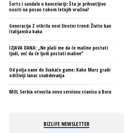
Šorts i sandale u kancelariji: Šta je prihvatljivo
nositi na posao tokom letnjih vrućina?
Generacija Z otkrila novi životni trend: Živite kao
italijanska baka
IZJAVA DANA: „Ne plaši me da će mašine postati
ljudi, već da će ljudi postati mašine“
Od polja nane do žvakaće gume: Kako Mars gradi
održiviji lanac snabdevanja
MOL Serbia otvorila novu servisnu stanicu u Boru
BIZLIFE NEWSLETTER