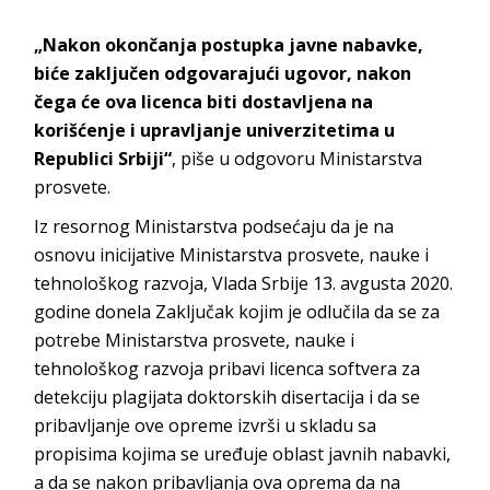
„Nakon okončanja postupka javne nabavke,
biće zaključen odgovarajući ugovor, nakon
čega će ova licenca biti dostavljena na
korišćenje i upravljanje univerzitetima u
Republici Srbiji“
, piše u odgovoru Ministarstva
prosvete.
Iz resornog Ministarstva podsećaju da je na
osnovu inicijative Ministarstva prosvete, nauke i
tehnološkog razvoja, Vlada Srbije 13. avgusta 2020.
godine donela Zaključak kojim je odlučila da se za
potrebe Ministarstva prosvete, nauke i
tehnološkog razvoja pribavi licenca softvera za
detekciju plagijata doktorskih disertacija i da se
pribavljanje ove opreme izvrši u skladu sa
propisima kojima se uređuje oblast javnih nabavki,
a da se nakon pribavljanja ova oprema da na