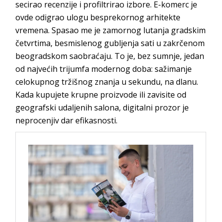
secirao recenzije i profiltrirao izbore. E-komerc je
ovde odigrao ulogu besprekornog arhitekte
vremena. Spasao me je zamornog lutanja gradskim
četvrtima, besmislenog gubljenja sati u zakrčenom
beogradskom saobraćaju. To je, bez sumnje, jedan
od najvećih trijumfa modernog doba: sažimanje
celokupnog tržišnog znanja u sekundu, na dlanu.
Kada kupujete krupne proizvode ili zavisite od
geografski udaljenih salona, digitalni prozor je
neprocenjiv dar ef
ikasnosti.