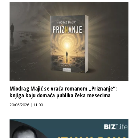
Miodrag Majić se vraća romanom „Priznanje“:
knjiga koju domaća publika čeka mesecima
20/06/2026 | 11:00