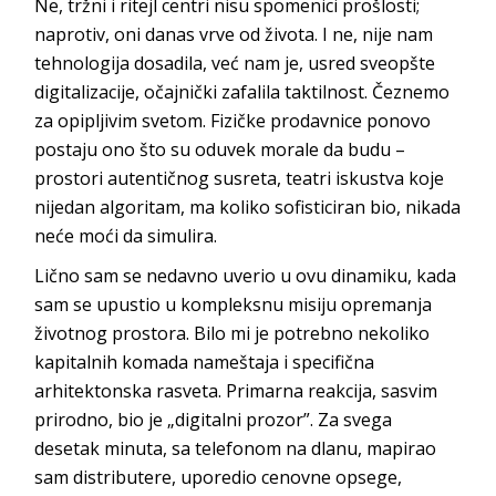
Ne, tržni i ritejl centri nisu spomenici prošlosti;
naprotiv, oni danas vrve od života. I ne, nije nam
tehnologija dosadila, već nam je, usred sveopšte
digitalizacije, očajnički zafalila taktilnost. Čeznemo
za opipljivim svetom. Fizičke prodavnice ponovo
postaju ono što su oduvek morale da budu –
prostori autentičnog susreta, teatri iskustva koje
nijedan algoritam, ma koliko sofisticiran bio, nikada
neće moći da
simulira.
Lično sam se nedavno uverio u ovu dinamiku, kada
sam se upustio u kompleksnu misiju opremanja
životnog prostora. Bilo mi je potrebno nekoliko
kapitalnih komada nameštaja i specifična
arhitektonska rasveta. Primarna reakcija, sasvim
prirodno, bio je „digitalni prozor”. Za svega
desetak minuta, sa telefonom na dlanu, mapirao
sam distributere, uporedio cenovne opsege,