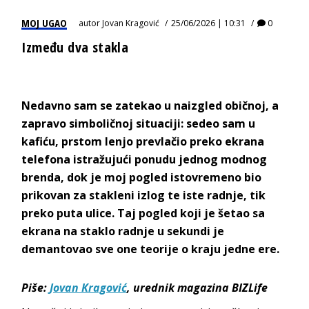
MOJ UGAO
autor
Jovan Kragović
25/06/2026 | 10:31
0
Između dva stakla
Nedavno sam se zatekao u naizgled običnoj, a
zapravo simboličnoj situaciji: sedeo sam u
kafiću, prstom lenjo prevlačio preko ekrana
telefona istražujući ponudu jednog modnog
brenda, dok je moj pogled istovremeno bio
prikovan za stakleni izlog te iste radnje, tik
preko puta ulice. Taj pogled koji je šetao sa
ekrana na staklo radnje u sekundi je
demantovao sve one teorije o kraju
jedne ere.
Piše:
Jovan Kragović
, u
rednik magazina BIZLife