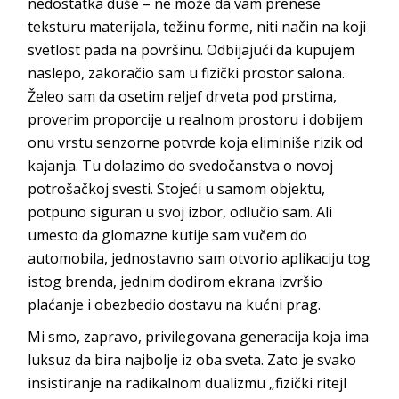
nedostatka duše – ne može da vam prenese
teksturu materijala, težinu forme, niti način na koji
svetlost pada na površinu. Odbijajući da kupujem
naslepo, zakoračio sam u fizički prostor salona.
Želeo sam da osetim reljef drveta pod prstima,
proverim proporcije u realnom prostoru i dobijem
onu vrstu senzorne potvrde koja eliminiše rizik od
kajanja. Tu dolazimo do svedočanstva o novoj
potrošačkoj svesti. Stojeći u samom objektu,
potpuno siguran u svoj izbor, odlučio sam. Ali
umesto da glomazne kutije sam vučem do
automobila, jednostavno sam otvorio aplikaciju tog
istog brenda, jednim dodirom ekrana izvršio
plaćanje i obezbedio dostavu na k
ućni prag.
Mi smo, zapravo, privilegovana generacija koja ima
luksuz da bira najbolje iz oba sveta. Zato je svako
insistiranje na radikalnom dualizmu „fizički ritejl