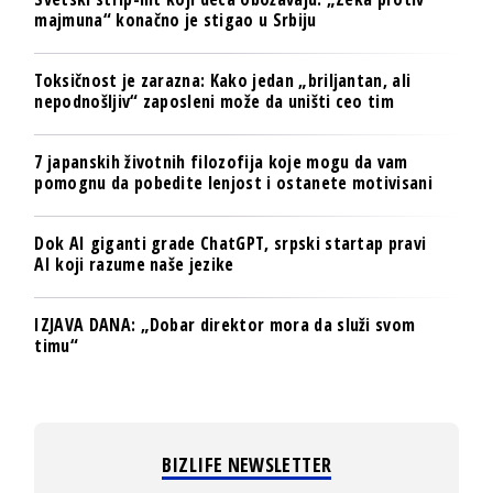
majmuna“ konačno je stigao u Srbiju
Toksičnost je zarazna: Kako jedan „briljantan, ali
nepodnošljiv“ zaposleni može da uništi ceo tim
7 japanskih životnih filozofija koje mogu da vam
pomognu da pobedite lenjost i ostanete motivisani
Dok AI giganti grade ChatGPT, srpski startap pravi
AI koji razume naše jezike
IZJAVA DANA: „Dobar direktor mora da služi svom
timu“
BIZLIFE NEWSLETTER