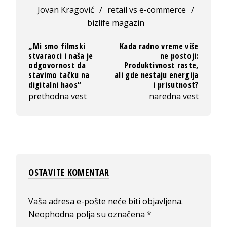
Jovan Kragović
/
retail vs e-commerce
/
bizlife magazin
„Mi smo filmski
Kada radno vreme više
stvaraoci i naša je
ne postoji:
odgovornost da
Produktivnost raste,
stavimo tačku na
ali gde nestaju energija
digitalni haos“
i prisutnost?
prethodna vest
naredna vest
OSTAVITE KOMENTAR
Vaša adresa e-pošte neće biti objavljena.
Neophodna polja su označena
*