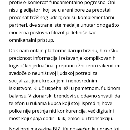
protiv e-komerca” fundamentalno pogrešno. Oni
nisu gladijatori koji se u areni bore za preostali
procenat tržišnog udela; oni su komplementarni
partneri, dve strane iste medalje unutar onoga što
moderna poslovna filozofija definiše kao
omnikanaln
i pristup.
Dok nam onlajn platforme daruju brzinu, hiruršku
preciznost informacija i rešavanje komplikovanih
logističkih jednačina, prepuni tržni centri vikendom
svedoče o neuništivoj ljudskoj potrebi za
socijalizacijom, kretanjem i neposrednim
iskustvom. Ključ uspeha leži u pametnom, fluidnom
balansu. Vizionarski brendovi su odavno shvatili da
telefon u rukama kupca koji stoji ispred njihove
police nije pretnja niti konkurencija, već digitalni
most koji spaja dodir i klik, emociju i tr
ansakciju.
Novi broj magazina BIZLife posvećen je upravo toj