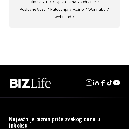
Filmovi
HR
Izjava Dana
Odrzime
Poslovne Vesti
Putovanja
Važno
Wannabe
Webmind
Najvažnije biznis priče svakog dana u
inboksu