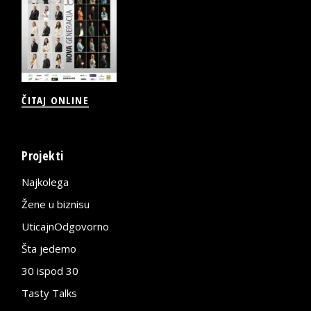
ČITAJ ONLINE
Projekti
Najkolega
Žene u biznisu
UticajnOdgovorno
Šta jedemo
30 ispod 30
Tasty Talks