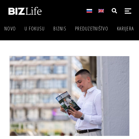
NOVO
U FOKUSU
BIZNIS
PREDUZETNIŠTVO
KARIJERA