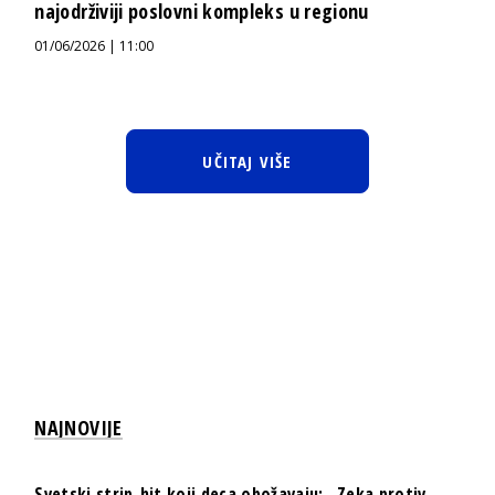
najodrživiji poslovni kompleks u regionu
01/06/2026 | 11:00
UČITAJ VIŠE
NAJNOVIJE
Svetski strip-hit koji deca obožavaju: „Zeka protiv