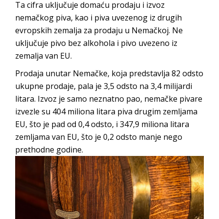
Ta cifra uključuje domaću prodaju i izvoz
nemačkog piva, kao i piva uvezenog iz drugih
evropskih zemalja za prodaju u Nemačkoj. Ne
uključuje pivo bez alkohola i pivo uvezeno iz
zemalja van EU.
Prodaja unutar Nemačke, koja predstavlja 82 odsto
ukupne prodaje, pala je 3,5 odsto na 3,4 milijardi
litara. Izvoz je samo neznatno pao, nemačke pivare
izvezle su 404 miliona litara piva drugim zemljama
EU, što je pad od 0,4 odsto, i 347,9 miliona litara
zemljama van EU, što je 0,2 odsto manje nego
prethodne godine.