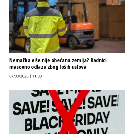
Nemačka više nije obećana zemlja? Radnici
masovno odlaze zbog loših uslova
07/03/2026 | 11:00