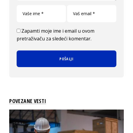
Zapamti moje ime i email u ovom
pretraživaču za sledeći komentar.
POVEZANE VESTI