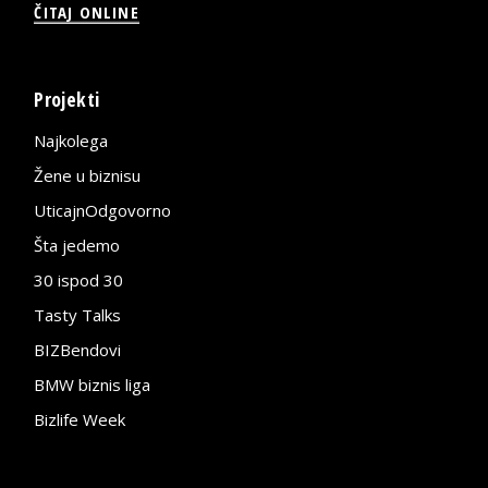
ČITAJ ONLINE
Projekti
Najkolega
Žene u biznisu
UticajnOdgovorno
Šta jedemo
30 ispod 30
Tasty Talks
BIZBendovi
BMW biznis liga
Bizlife Week