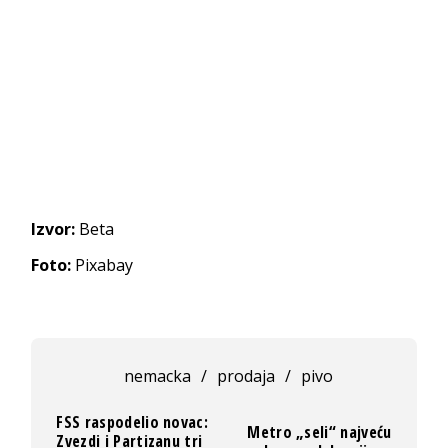
Izvor:
Beta
Foto:
Pixabay
nemacka
/
prodaja
/
pivo
FSS raspodelio novac:
Metro „seli“ najveću
Zvezdi i Partizanu tri