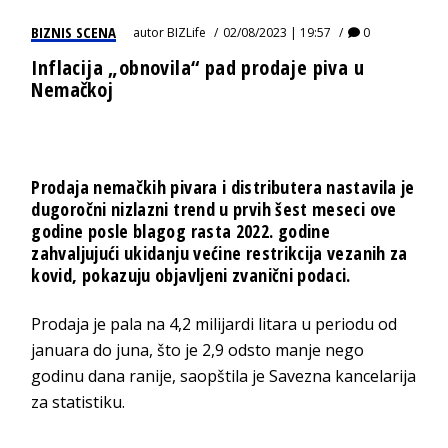
BIZNIS SCENA
autor
BIZLife
02/08/2023 | 19:57
0
Inflacija „obnovila“ pad prodaje piva u
Nemačkoj
Prodaja nemačkih pivara i distributera nastavila je
dugoročni nizlazni trend u prvih šest meseci ove
godine posle blagog rasta 2022. godine
zahvaljujući ukidanju većine restrikcija vezanih za
kovid, pokazuju objavljeni zvanični podaci.
Prodaja je pala na 4,2 milijardi litara u periodu od
januara do juna, što je 2,9 odsto manje nego
godinu dana ranije, saopštila je Savezna kancelarija
za statistiku.