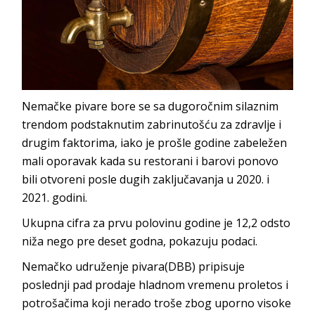
Nemačke pivare bore se sa dugoročnim silaznim
trendom podstaknutim zabrinutošću za zdravlje i
drugim faktorima, iako je prošle godine zabeležen
mali oporavak kada su restorani i barovi ponovo
bili otvoreni posle dugih zaključavanja u 2020. i
2021. godini.
Ukupna cifra za prvu polovinu godine je 12,2 odsto
niža nego pre deset godna, pokazuju podaci.
Nemačko udruženje pivara(DBB) pripisuje
poslednji pad prodaje hladnom vremenu proletos i
potrošačima koji nerado troše zbog uporno visoke