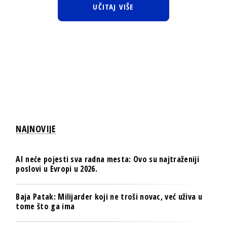
UČITAJ VIŠE
NAJNOVIJE
AI neće pojesti sva radna mesta: Ovo su najtraženiji
poslovi u Evropi u 2026.
Baja Patak: Milijarder koji ne troši novac, već uživa u
tome što ga ima