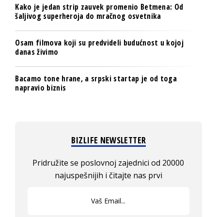
Kako je jedan strip zauvek promenio Betmena: Od
šaljivog superheroja do mračnog osvetnika
Osam filmova koji su predvideli budućnost u kojoj
danas živimo
Bacamo tone hrane, a srpski startap je od toga
napravio biznis
BIZLIFE NEWSLETTER
Pridružite se poslovnoj zajednici od 20000
najuspešnijih i čitajte nas prvi