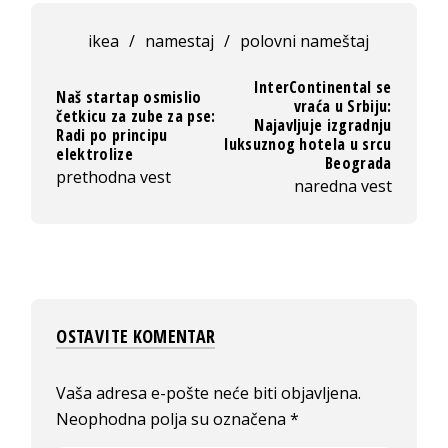
ikea
/
namestaj
/
polovni nameštaj
InterContinental se
Naš startap osmislio
vraća u Srbiju:
četkicu za zube za pse:
Najavljuje izgradnju
Radi po principu
luksuznog hotela u srcu
elektrolize
Beograda
prethodna vest
naredna vest
OSTAVITE KOMENTAR
Vaša adresa e-pošte neće biti objavljena.
Neophodna polja su označena
*