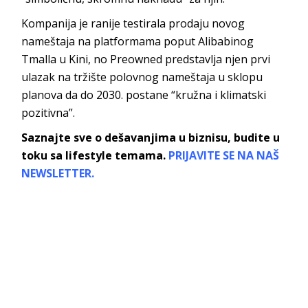
Kompanija je ranije testirala prodaju novog
nameštaja na platformama poput Alibabinog
Tmalla u Kini, no Preowned predstavlja njen prvi
ulazak na tržište polovnog nameštaja u sklopu
planova da do 2030. postane “kružna i klimatski
pozitivna”.
Saznajte sve o dešavanjima u biznisu, budite u
toku sa lifestyle temama.
PRIJAVITE SE NA NAŠ
NEWSLETTER.