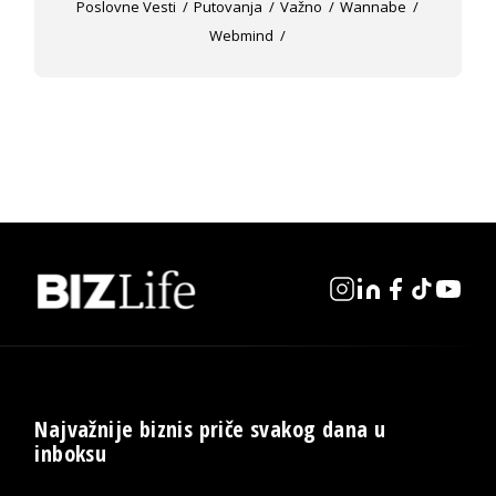
Poslovne Vesti
Putovanja
Važno
Wannabe
Webmind
Najvažnije biznis priče svakog dana u
inboksu