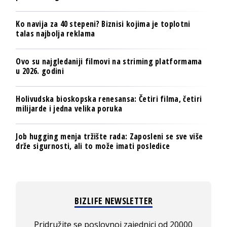
Ko navija za 40 stepeni? Biznisi kojima je toplotni
talas najbolja reklama
Ovo su najgledaniji filmovi na striming platformama
u 2026. godini
Holivudska bioskopska renesansa: Četiri filma, četiri
milijarde i jedna velika poruka
Job hugging menja tržište rada: Zaposleni se sve više
drže sigurnosti, ali to može imati posledice
BIZLIFE NEWSLETTER
Pridružite se poslovnoj zajednici od 20000