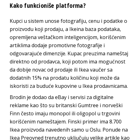
Kako funkcioniše platforma?
Kupci u sistem unose fotografiju, cenu i podatke o
proizvodu koji prodaju, a Ikeina baza podataka,
opremljena veštačkom inteligencijom, korišćenim
artiklima dodaje promotivne fotografije i
odgovarajuće dimenzije. Kupac preuzima nameštaj
direktno od prodavca, koji potom ima mogućnost
da dobije novac od prodaje ili Ikea vaučer sa
dodatnih 15% na prodatu količinu koji može da
iskoristi za buduće kupovine u Ikea prodavnicama.
Brodin je dodao da eBay i servisi za digitalne
reklame kao što su britanski Gumtree i norveški
Finn često imaju monopol ili oligopol u trgovini
korišćenim nameštajem. Finski primer ima 8.700
Ikea proizvoda navedenih samo u Oslu. Ponude na
Ikea Preovned trenutno uključuju velike artikle kao