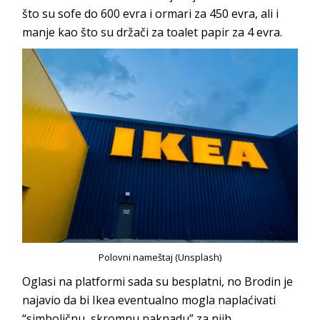
što su sofe do 600 evra i ormari za 450 evra, ali i
manje kao što su držači za toalet papir za 4 evra.
Polovni nameštaj (Unsplash)
Oglasi na platformi sada su besplatni, no Brodin je
najavio da bi Ikea eventualno mogla naplaćivati
“simboličnu, skromnu naknadu” za njih.