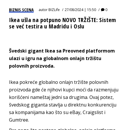
BIZNIS SCENA
autor
BIZLife
27/08/2024 | 15:50
0
Ikea ušla na potpuno NOVO TRŽIŠTE: Sistem
se već testira u Madridu i Oslu
Švedski gigant Ikea sa Preovned platformom
ulazi u igru na globalnom onlajn tržištu
polovnih proizvoda.
Ikea pokreće globalno onlajn tržište polovnih
proizvoda gde će njihovi kupci moći da razmenjuju
korišćeni nameštaj jedni sa drugima. Ovaj potez,
švedskog giganta stavlja u direktnu konkurenciju
sa kompanijama kao što su eBay, Craigslist i
Gumtree.