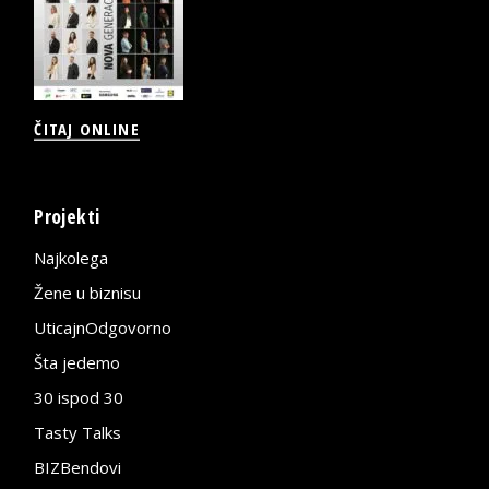
ČITAJ ONLINE
Projekti
Najkolega
Žene u biznisu
UticajnOdgovorno
Šta jedemo
30 ispod 30
Tasty Talks
BIZBendovi