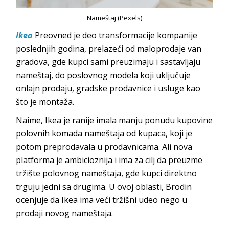
Nameštaj (Pexels)
Ikea
Preovned je deo transformacije kompanije
poslednjih godina, prelazeći od maloprodaje van
gradova, gde kupci sami preuzimaju i sastavljaju
nameštaj, do poslovnog modela koji uključuje
onlajn prodaju, gradske prodavnice i usluge kao
što je montaža.
Naime, Ikea je ranije imala manju ponudu kupovine
polovnih komada nameštaja od kupaca, koji je
potom preprodavala u prodavnicama. Ali nova
platforma je ambicioznija i ima za cilj da preuzme
tržište polovnog nameštaja, gde kupci direktno
trguju jedni sa drugima. U ovoj oblasti, Brodin
ocenjuje da Ikea ima veći tržišni udeo nego u
prodaji novog nameštaja.