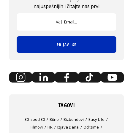
najuspešnijih i čitajte nas prvi
PRIJAVI SE
TAGOVI
30 Ispod 30
Bitno
Bizbendovi
Easy Life
Filmovi
HR
Izjava Dana
Odrzime