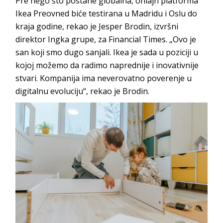
Pre nego što postane globalna, onlajn platforma
Ikea Preovned biće testirana u Madridu i Oslu do
kraja godine, rekao je Jesper Brodin, izvršni
direktor Ingka grupe, za Financial Times. „Ovo je
san koji smo dugo sanjali. Ikea je sada u poziciji u
kojoj možemo da radimo naprednije i inovativnije
stvari. Kompanija ima neverovatno poverenje u
digitalnu evoluciju“, rekao je Brodin.