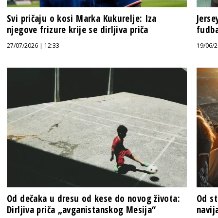
Svi pričaju o kosi Marka Kukurelje: Iza
Jerse
njegove frizure krije se dirljiva priča
fudba
27/07/2026 | 12:33
19/06/2
Od dečaka u dresu od kese do novog života:
Od st
Dirljiva priča „avganistanskog Mesija“
navij