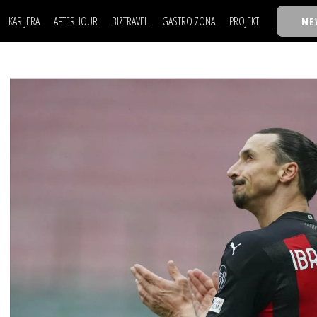
KARIJERA
AFTERHOUR
BIZTRAVEL
GASTRO ZONA
PROJEKTI
NE
POSAO
FILM I SCENA
NAJKOLEGA
LJUDI (HR)
KNJIGE
TASTY TALKS
POSAO
FILM I SCENA
NAJKOLEGA
JE
MOJ UGAO
AUTO SVET
30 ISPOD 30
LJUDI (HR)
KNJIGE
TASTY TALKS
USAVRŠAVANJE
STIL
BACK TO OFFIC
JE
MOJ UGAO
AUTO SVET
30 ISPOD 30
KNOW-HOW
WELLBEING
BIZBENDOVI
USAVRŠAVANJE
STIL
BACK TO OFFIC
BIZKOLEGIJUM
KNOW-HOW
WELLBEING
BIZBENDOVI
BMW BIZNIS LIG
BIZKOLEGIJUM
BIZLIFE WEEK
BMW BIZNIS LIG
IZJAVA GODINE
BIZLIFE WEEK
IZJAVA GODINE