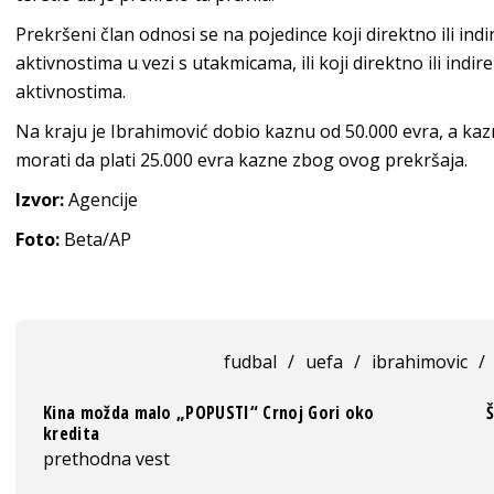
Prekršeni član odnosi se na pojedince koji direktno ili indi
aktivnostima u vezi s utakmicama, ili koji direktno ili indir
aktivnostima.
Na kraju je Ibrahimović dobio kaznu od 50.000 evra, a kazn
morati da plati 25.000 evra kazne zbog ovog prekršaja.
Izvor:
Agencije
Foto:
Beta/AP
fudbal
/
uefa
/
ibrahimovic
/
Kina možda malo „POPUSTI“ Crnoj Gori oko
Š
kredita
prethodna vest