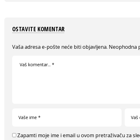
OSTAVITE KOMENTAR
Vaša adresa e-pošte neće biti objavljena.
Neophodna p
Zapamti moje ime i email u ovom pretraživaču za sl