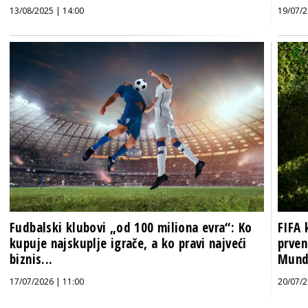
13/08/2025 | 14:00
19/07/2
Fudbalski klubovi „od 100 miliona evra“: Ko
FIFA 
kupuje najskuplje igrače, a ko pravi najveći
prven
biznis...
Mund
17/07/2026 | 11:00
20/07/2