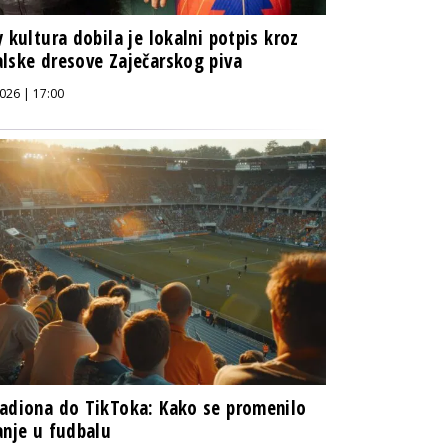
y kultura dobila je lokalni potpis kroz
lske dresove Zaječarskog piva
026 | 17:00
adiona do TikToka: Kako se promenilo
anje u fudbalu