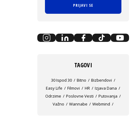
PRIJAVI SE
TAGOVI
30 Ispod 30
Bitno
Bizbendovi
Easy Life
Filmovi
HR
Izjava Dana
Odrzime
Poslovne Vesti
Putovanja
Važno
Wannabe
Webmind