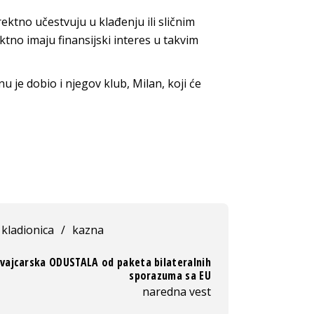
rektno učestvuju u klađenju ili sličnim
ektno imaju finansijski interes u takvim
u je dobio i njegov klub, Milan, koji će
kladionica
/
kazna
vajcarska ODUSTALA od paketa bilateralnih
sporazuma sa EU
naredna vest