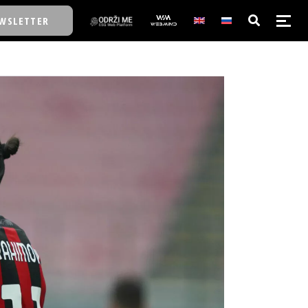
WSLETTER
E/SCHOOL
E/SCHOOL
A
A