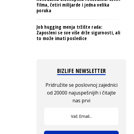
filma, četiri milijarde i jedna velika
poruka
Job hugging menja tržište rada:
Zaposleni se sve više drže sigurnosti, ali
to može imati posledice
BIZLIFE NEWSLETTER
Pridružite se poslovnoj zajednici
od 20000 najuspešnijih i čitajte
nas prvi