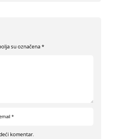
olja su označena
*
edeći komentar.