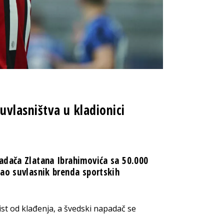
vlasništva u kladionici
adača Zlatana Ibrahimovića sa 50.000
kao suvlasnik brenda sportskih
ist od klađenja, a švedski napadač se