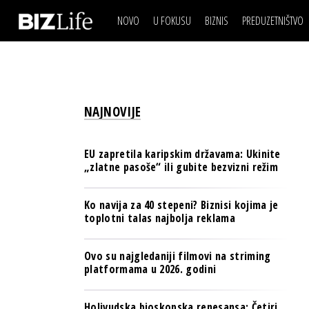
NOVO
U FOKUSU
BIZNIS
PREDUZETNIŠTVO
IZJAVA DANA
BIZNIS SCENA
VIDEO
REAL ESTATE
IZJAVA DANA
BIZNIS SCENA
BREND I KOMUNIKACI
VIDEO
REAL ESTATE
ESG & ENERGY
NAJNOVIJE
BREND I KOMUNIKACI
BANKE
ESG & ENERGY
OSIGURANJE
EU zapretila karipskim državama: Ukinite
BANKE
„zlatne pasoše“ ili gubite bezvizni režim
TECH I AI
OSIGURANJE
BIZNIS & SPORT
Ko navija za 40 stepeni? Biznisi kojima je
TECH I AI
toplotni talas najbolja reklama
PULS REGIONA
BIZNIS & SPORT
NOVO NA RAFU
Ovo su najgledaniji filmovi na striming
PULS REGIONA
platformama u 2026. godini
NOVO NA RAFU
Holivudska bioskopska renesansa: Četiri