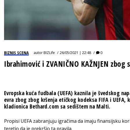
BIZNIS SCENA
autor
BIZLife
26/05/2021 | 22:48
0
Ibrahimović i ZVANIČNO KAŽNJEN zbog su
Evropska kuća fudbala (UEFA) kaznila je švedskog nap
evra zbog zbog kršenja etičkog kodeksa FIFA i UEFA, 
kladionica Bethard.com sa sedištem na Malti.
Propisi UEFA zabranjuju igračima da imaju finansijsku kor
teretio da je prekršio ta pravila.