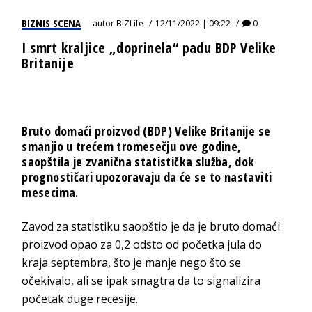
BIZNIS SCENA
autor
BIZLife
12/11/2022 | 09:22
0
I smrt kraljice „doprinela“ padu BDP Velike
Britanije
Bruto domaći proizvod (BDP) Velike Britanije se
smanjio u trećem tromesečju ove godine,
saopštila je zvanična statistička služba, dok
prognostičari upozoravaju da će se to nastaviti
mesecima.
Zavod za statistiku saopštio je da je bruto domaći
proizvod opao za 0,2 odsto od početka jula do
kraja septembra, što je manje nego što se
očekivalo, ali se ipak smagtra da to signalizira
početak duge recesije.