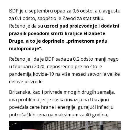
BDP je u septembru opao za 0,6 odsto, a u avgustu
za 0,1 odsto, saopštio je Zavod za statistiku.
Rečeno je da su
uzroci pad proizvodnje i dodatni
praznik povodom smrti kraljice Elizabete
Druge, a to je doprinelo „primetnom padu
maloprodaje“.
Rečeno je i da je BDP sada za 0,2 odsto manji nego
u februaru 2020, neposredno pre no što je
pandemija kovida-19 na više meseci zatvorila velike
delove privrede.
Britanska, kao i privrede mnogih drugih zemalja,
ima problema jer je ruska invazija na Ukrajinu
povećala cene hrane i energije, gurajući inflaciju
potrošačkih cena na maksimum za 40 godina.