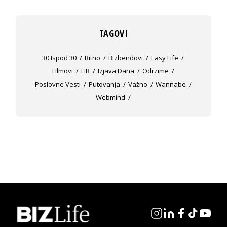
TAGOVI
30 Ispod 30
Bitno
Bizbendovi
Easy Life
Filmovi
HR
Izjava Dana
Odrzime
Poslovne Vesti
Putovanja
Važno
Wannabe
Webmind