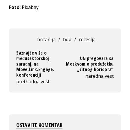
Foto:
Pixabay
britanija
/
bdp
/
recesija
Saznajte više o
međusektorskoj
UN pregovara sa
saradnji na
Moskvom o produžetku
Move.Link.Engage.
„žitnog koridora“
konferenciji
naredna vest
prethodna vest
OSTAVITE KOMENTAR