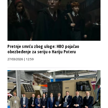
Pretnje smrću zbog uloge: HBO pojačao
obezbeđenje za seriju o Hariju Poteru
27/03/2026 | 12:59