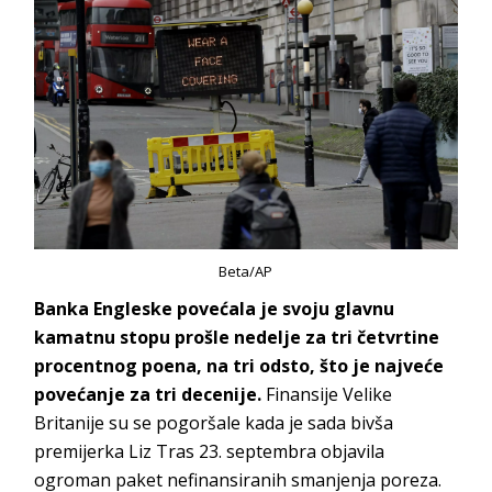
Beta/AP
Banka Engleske povećala je svoju glavnu
kamatnu stopu prošle nedelje za tri četvrtine
procentnog poena, na tri odsto, što je najveće
povećanje za tri decenije.
Finansije Velike
Britanije su se pogoršale kada je sada bivša
premijerka Liz Tras 23. septembra objavila
ogroman paket nefinansiranih smanjenja poreza.