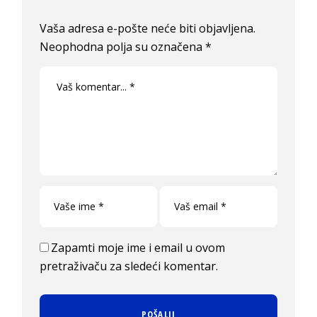
Vaša adresa e-pošte neće biti objavljena.
Neophodna polja su označena
*
Zapamti moje ime i email u ovom
pretraživaču za sledeći komentar.