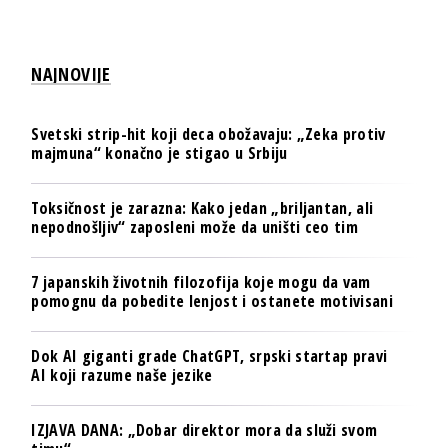
NAJNOVIJE
Svetski strip-hit koji deca obožavaju: „Zeka protiv
majmuna“ konačno je stigao u Srbiju
Toksičnost je zarazna: Kako jedan „briljantan, ali
nepodnošljiv“ zaposleni može da uništi ceo tim
7 japanskih životnih filozofija koje mogu da vam
pomognu da pobedite lenjost i ostanete motivisani
Dok AI giganti grade ChatGPT, srpski startap pravi
AI koji razume naše jezike
IZJAVA DANA: „Dobar direktor mora da služi svom