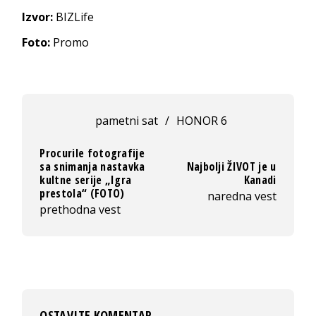
Izvor:
BIZLife
Foto:
Promo
pametni sat
/
HONOR 6
Procurile fotografije
sa snimanja nastavka
Najbolji ŽIVOT je u
kultne serije „Igra
Kanadi
prestola“ (FOTO)
naredna vest
prethodna vest
OSTAVITE KOMENTAR