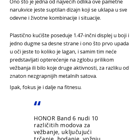
Ono što je jedna od najvećih odlika ove pametne
narukvice jeste suptilan dizajn koji se uklapa u sve
odevne i životne kombinacije i situacije.
Plastično kućište poseduje 1.47-inčni displej u boji i
jedno dugme sa desne strane i ono što prvo upada
u oči jeste to koliko je lagan, i samim tim neće
predstavljati opterećenje na zglobu prilikom
vežbanja ili bilo koje druge aktivnosti, za razliku od
znaton nezgrapnijih metalnih satova.
Ipak, fokus je i dalje na fitnesu.
HONOR Band 6 nudi 10
različitih modova za
vežbanje, uključujući
trčanje, hodanje, vožnju