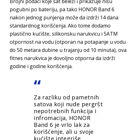
Brojni podaci koje sat beleži i prikazuje nisu
pogubni po bateriju, pa tako HONOR Band 6
nakon jednog punjenja može da izdrži 14 dana
standardnog korišćenja. Ako tome dodamo
plastično kućište, silikonsku narukvicu i 5ATM
otpornost na vodu (otporan na potapanje u vodu
do 50 metara dubine u trajanju od 10 minuta), ova
fitnes narukvica je dovoljno otporna da izdrži
godine i godine korišćenja.
Za razliku od pametnih
satova koji nude pergršt
nepotrebnih funkcija i
infromacija, HONOR
Band 6 je vrlo lak za
korišćenje, ali u svoje
kućište integriše