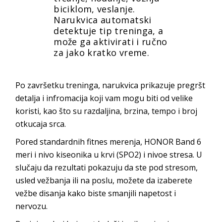
biciklom, veslanje.
Narukvica automatski
detektuje tip treninga, a
može ga aktivirati i ručno
za jako kratko vreme.
Po završetku treninga, narukvica prikazuje pregršt
detalja i infromacija koji vam mogu biti od velike
koristi, kao što su razdaljina, brzina, tempo i broj
otkucaja srca.
Pored standardnih fitnes merenja, HONOR Band 6
meri i nivo kiseonika u krvi (SPO2) i nivoe stresa. U
slučaju da rezultati pokazuju da ste pod stresom,
usled vežbanja ili na poslu, možete da izaberete
vežbe disanja kako biste smanjili napetost i
nervozu.