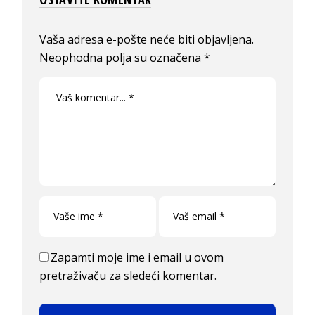
Vaša adresa e-pošte neće biti objavljena.
Neophodna polja su označena
*
Zapamti moje ime i email u ovom
pretraživaču za sledeći komentar.