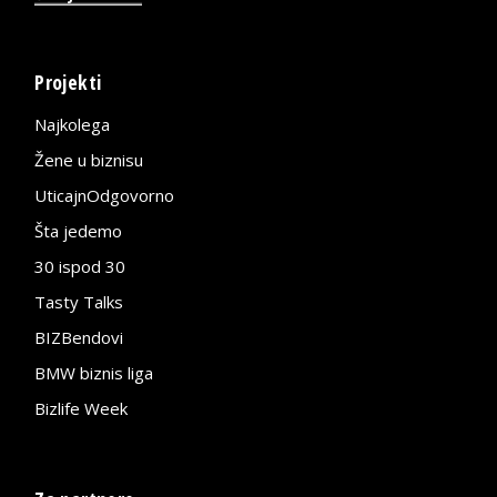
Projekti
Najkolega
Žene u biznisu
UticajnOdgovorno
Šta jedemo
30 ispod 30
Tasty Talks
BIZBendovi
BMW biznis liga
Bizlife Week