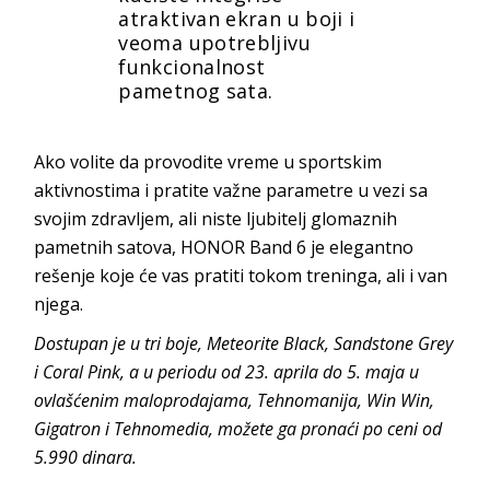
atraktivan ekran u boji i
veoma upotrebljivu
funkcionalnost
pametnog sata.
Ako volite da provodite vreme u sportskim
aktivnostima i pratite važne parametre u vezi sa
svojim zdravljem, ali niste ljubitelj glomaznih
pametnih satova, HONOR Band 6 je elegantno
rešenje koje će vas pratiti tokom treninga, ali i van
njega.
Dostupan je u tri boje, Meteorite Black, Sandstone Grey
i Coral Pink, a u periodu od 23. aprila do 5. maja u
ovlašćenim maloprodajama, Tehnomanija, Win Win,
Gigatron i Tehnomedia, možete ga pronaći po ceni od
5.990 dinara.