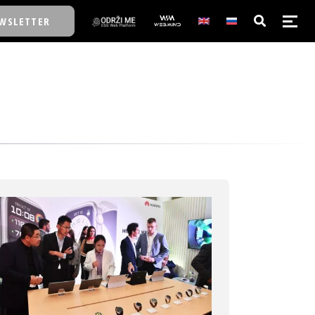
WSLETTER
E/SCHOOL
E/SCHOOL
A
A