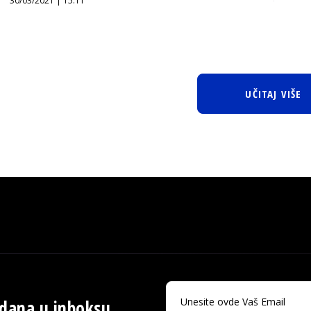
30/03/2021 | 15:11
UČITAJ VIŠE
 dana u inboksu