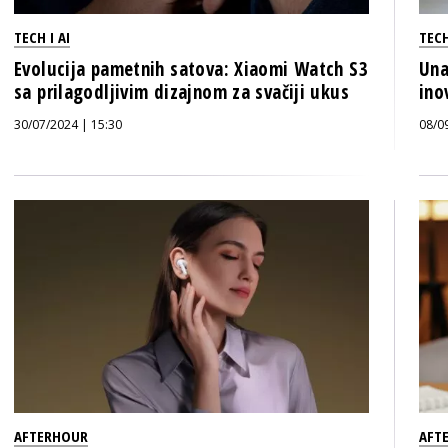
TECH I AI
TECH
Evolucija pametnih satova: Xiaomi Watch S3
Una
sa prilagodljivim dizajnom za svačiji ukus
ino
30/07/2024 | 15:30
08/0
AFTERHOUR
AFT