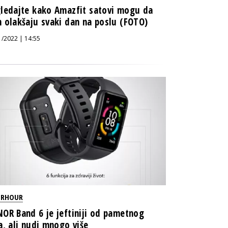
ledajte kako Amazfit satovi mogu da
 olakšaju svaki dan na poslu (FOTO)
1/2022 | 14:55
ERHOUR
OR Band 6 je jeftiniji od pametnog
a, ali nudi mnogo više