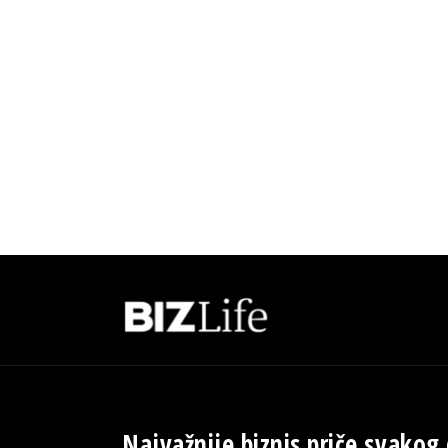
Najvažnije biznis priče svakog