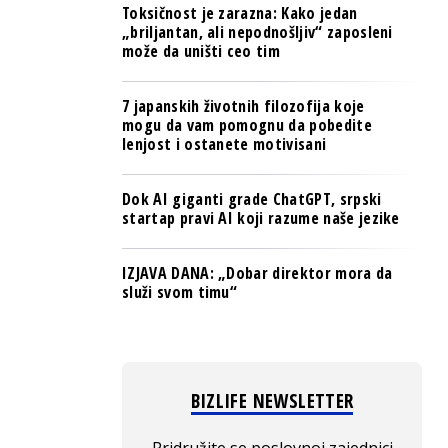
Toksičnost je zarazna: Kako jedan
„briljantan, ali nepodnošljiv“ zaposleni
može da uništi ceo tim
7 japanskih životnih filozofija koje
mogu da vam pomognu da pobedite
lenjost i ostanete motivisani
Dok AI giganti grade ChatGPT, srpski
startap pravi AI koji razume naše jezike
IZJAVA DANA: „Dobar direktor mora da
služi svom timu“
BIZLIFE NEWSLETTER