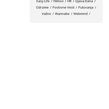
Easy Life
Filmovi
HR
Izjava Dana
Odrzime
Poslovne Vesti
Putovanja
Važno
Wannabe
Webmind