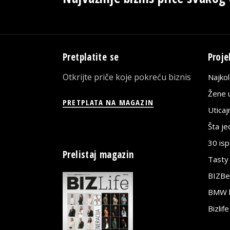
Pretplatite se
Proje
Otkrijte priče koje pokreću biznis
Najko
Žene u
PRETPLATA NA MAGAZIN
Utica
Šta j
30 is
Prelistaj magazin
Tasty
BIZBe
BMW bi
Bizlif