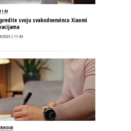
 I AI
predite svoju svakodnenvincu Xiaomi
vacijama
9/2023 | 11:43
ERHOUR