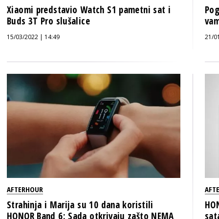
Xiaomi predstavio Watch S1 pametni sat i
Pog
Buds 3T Pro slušalice
vam
15/03/2022 | 14:49
21/0
AFTERHOUR
AFT
Strahinja i Marija su 10 dana koristili
HON
HONOR Band 6: Sada otkrivaju zašto NEMA
sat