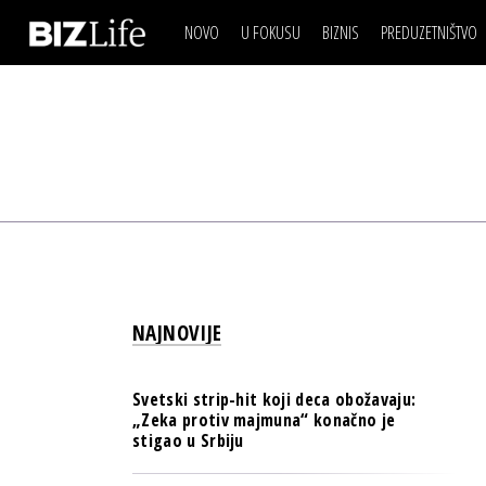
NOVO
U FOKUSU
BIZNIS
PREDUZETNIŠTVO
IZJAVA DANA
BIZNIS SCENA
VIDEO
REAL ESTATE
IZJAVA DANA
BIZNIS SCENA
BREND I KOMUNIKACI
VIDEO
REAL ESTATE
ESG & ENERGY
BREND I KOMUNIKACI
BANKE
ESG & ENERGY
OSIGURANJE
BANKE
TECH I AI
OSIGURANJE
BIZNIS & SPORT
NAJNOVIJE
TECH I AI
PULS REGIONA
BIZNIS & SPORT
NOVO NA RAFU
Svetski strip-hit koji deca obožavaju:
PULS REGIONA
„Zeka protiv majmuna“ konačno je
stigao u Srbiju
NOVO NA RAFU