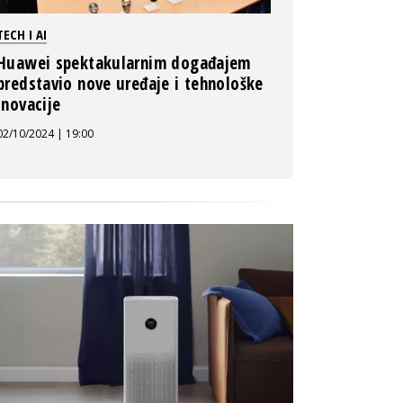
TECH I AI
Huawei spektakularnim događajem
predstavio nove uređaje i tehnološke
inovacije
02/10/2024 | 19:00