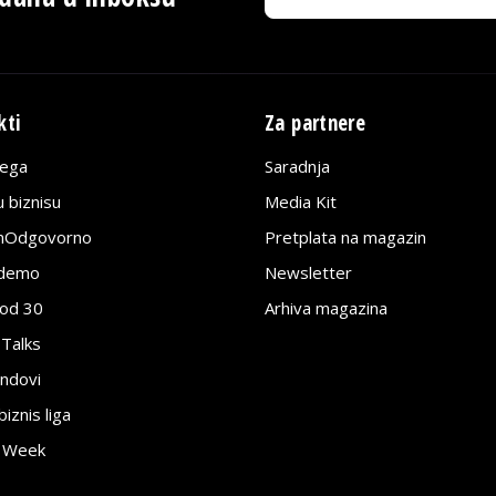
kti
Za partnere
lega
Saradnja
 biznisu
Media Kit
jnOdgovorno
Pretplata na magazin
edemo
Newsletter
pod 30
Arhiva magazina
 Talks
ndovi
znis liga
e Week