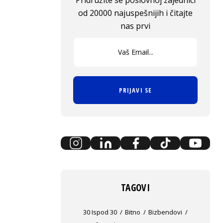
Pridružite se poslovnoj zajednici
od 20000 najuspešnijih i čitajte
nas prvi
PRIJAVI SE
TAGOVI
30 Ispod 30
Bitno
Bizbendovi