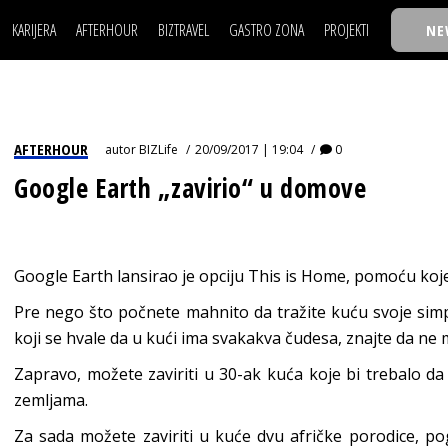
KARIJERA
AFTERHOUR
BIZTRAVEL
GASTRO ZONA
PROJEKTI
NE
POSAO
FILM I SCENA
NAJKOLEGA
LJUDI (HR)
KNJIGE
TASTY TALKS
POSAO
FILM I SCENA
NAJKOLEGA
JE
MOJ UGAO
AUTO SVET
30 ISPOD 30
LJUDI (HR)
KNJIGE
TASTY TALKS
USAVRŠAVANJE
STIL
BACK TO OFFIC
AFTERHOUR
autor
BIZLife
20/09/2017 | 19:04
0
JE
MOJ UGAO
AUTO SVET
30 ISPOD 30
KNOW-HOW
WELLBEING
BIZBENDOVI
Google Earth „zavirio“ u domove
USAVRŠAVANJE
STIL
BACK TO OFFIC
BIZKOLEGIJUM
KNOW-HOW
WELLBEING
BIZBENDOVI
BMW BIZNIS LIG
BIZKOLEGIJUM
Google Earth lansirao je opciju This is Home, pomoću koje
BIZLIFE WEEK
BMW BIZNIS LIG
Pre nego što počnete mahnito da tražite kuću svoje simpat
IZJAVA GODINE
koji se hvale da u kući ima svakakva čudesa, znajte da ne 
BIZLIFE WEEK
Zapravo, možete zaviriti u 30-ak kuća koje bi trebalo da 
IZJAVA GODINE
zemljama.
Za sada možete zaviriti u kuće dvu afričke porodice, p