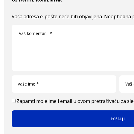
Vaša adresa e-pošte neće biti objavljena.
Neophodna p
Zapamti moje ime i email u ovom pretraživaču za sl