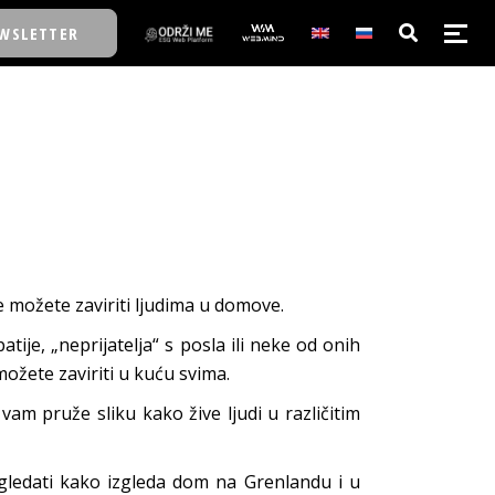
WSLETTER
E/SCHOOL
E/SCHOOL
A
 možete zaviriti ljudima u domove.
A
ije, „neprijatelja“ s posla ili neke od onih
možete zaviriti u kuću svima.
vam pruže sliku kako žive ljudi u različitim
ogledati kako izgleda dom na Grenlandu i u