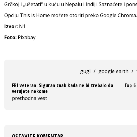
Grčkoj i „ušetati“ u kuću u Nepalu i Indiji. Saznaćete i pon
Opciju This is Home možete otoriti preko Google Chroma.
Izvor:
N1
Foto:
Pixabay
gugl
/
google earth
/
FBI veteran: Siguran znak kada ne bi trebalo da
Top 6
verujete nekome
prethodna vest
OSTAVITE KOMENTAR