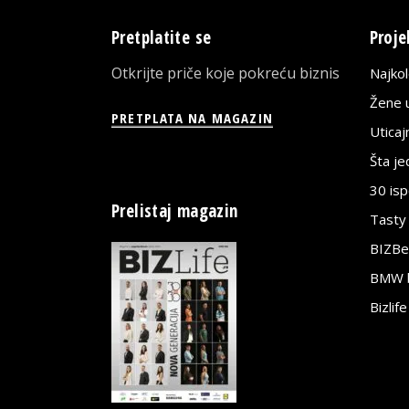
Pretplatite se
Proje
Otkrijte priče koje pokreću biznis
Najko
Žene u
PRETPLATA NA MAGAZIN
Utica
Šta j
30 is
Prelistaj magazin
Tasty
BIZBe
BMW bi
Bizlif