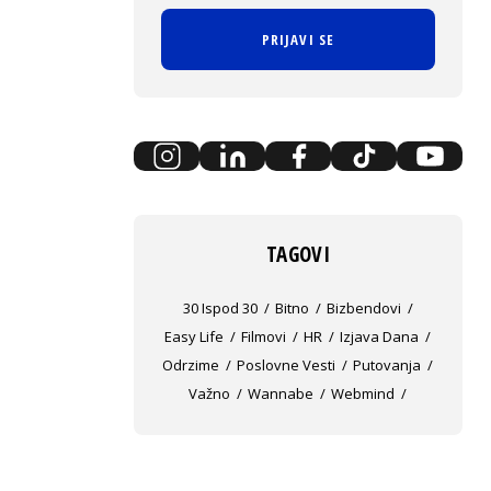
PRIJAVI SE
TAGOVI
30 Ispod 30
Bitno
Bizbendovi
Easy Life
Filmovi
HR
Izjava Dana
Odrzime
Poslovne Vesti
Putovanja
Važno
Wannabe
Webmind