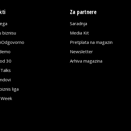
kti
Za partnere
lega
Saradnja
 biznisu
Media Kit
jnOdgovorno
Pretplata na magazin
edemo
Newsletter
pod 30
Arhiva magazina
 Talks
ndovi
znis liga
e Week