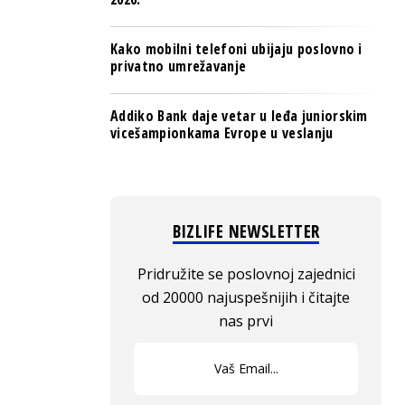
Kako mobilni telefoni ubijaju poslovno i
privatno umrežavanje
Addiko Bank daje vetar u leđa juniorskim
vicešampionkama Evrope u veslanju
BIZLIFE NEWSLETTER
Pridružite se poslovnoj zajednici
od 20000 najuspešnijih i čitajte
nas prvi