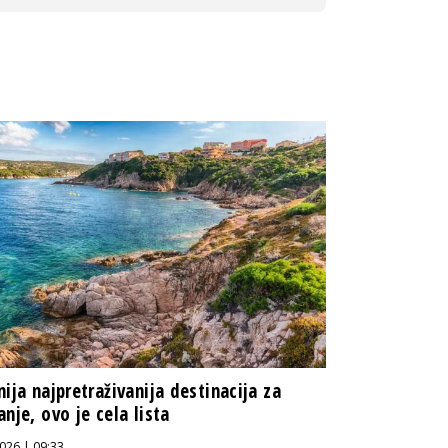
nija najpretraživanija destinacija za
anje, ovo je cela lista
026 | 09:33