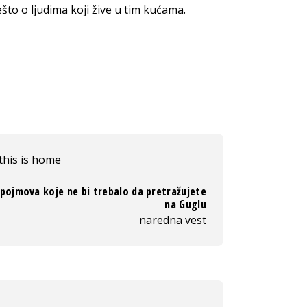
ešto o ljudima koji žive u tim kućama.
this is home
 pojmova koje ne bi trebalo da pretražujete
na Guglu
naredna vest