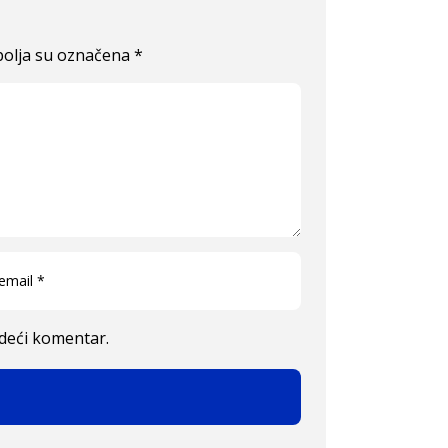
olja su označena
*
edeći komentar.