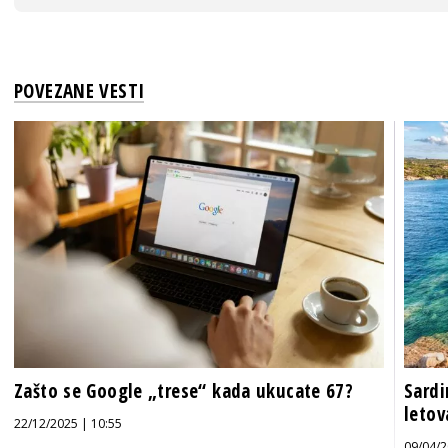
POVEZANE VESTI
Zašto se Google „trese“ kada ukucate 67?
Sardi
letov
22/12/2025 | 10:55
09/04/2