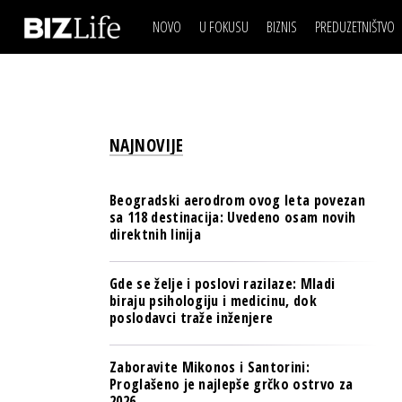
NOVO
U FOKUSU
BIZNIS
PREDUZETNIŠTVO
IZJAVA DANA
BIZNIS SCENA
VIDEO
REAL ESTATE
IZJAVA DANA
BIZNIS SCENA
BREND I KOMUNIKACI
VIDEO
REAL ESTATE
ESG & ENERGY
NAJNOVIJE
BREND I KOMUNIKACI
BANKE
ESG & ENERGY
OSIGURANJE
Beogradski aerodrom ovog leta povezan
BANKE
sa 118 destinacija: Uvedeno osam novih
TECH I AI
direktnih linija
OSIGURANJE
BIZNIS & SPORT
TECH I AI
Gde se želje i poslovi razilaze: Mladi
PULS REGIONA
biraju psihologiju i medicinu, dok
BIZNIS & SPORT
poslodavci traže inženjere
NOVO NA RAFU
PULS REGIONA
Zaboravite Mikonos i Santorini:
NOVO NA RAFU
Proglašeno je najlepše grčko ostrvo za
2026.