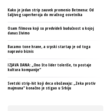
Kako je jedan strip zauvek promenio Betmena: Od
šaljivog superheroja do mračnog osvetnika
Osam filmova koji su predvideli budućnost u kojoj
danas živimo
Bacamo tone hrane, a srpski startap je od toga
napravio biznis
IZJAVA DANA: „Ono što lider toleriše, to postaje
kultura kompanije“
Svetski strip-hit koji deca obožavaju: „Zeka protiv
majmuna“ konačno je stigao u Srbiju