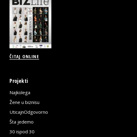
ČITAJ ONLINE
Projekti
Najkolega
Žene u biznisu
UticajnOdgovorno
Šta jedemo
30 ispod 30