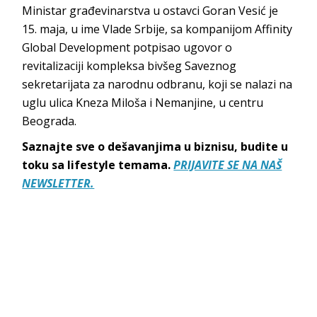
Ministar građevinarstva u ostavci Goran Vesić je
15. maja, u ime Vlade Srbije, sa kompanijom Affinity
Global Development potpisao ugovor o
revitalizaciji kompleksa bivšeg Saveznog
sekretarijata za narodnu odbranu, koji se nalazi na
uglu ulica Kneza Miloša i Nemanjine, u centru
Beograda.
Saznajte sve o dešavanjima u biznisu, budite u
toku sa lifestyle temama.
PRIJAVITE SE NA NAŠ
NEWSLETTER.