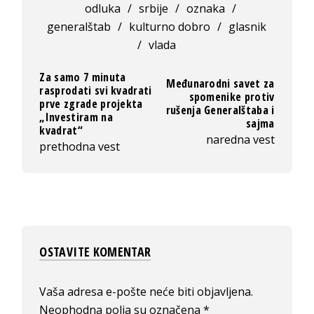
odluka
/
srbije
/
oznaka
/
generalštab
/
kulturno dobro
/
glasnik
/
vlada
Za samo 7 minuta
Međunarodni savet za
rasprodati svi kvadrati
spomenike protiv
prve zgrade projekta
rušenja Generalštaba i
„Investiram na
sajma
kvadrat“
naredna vest
prethodna vest
OSTAVITE KOMENTAR
Vaša adresa e-pošte neće biti objavljena.
Neophodna polja su označena
*