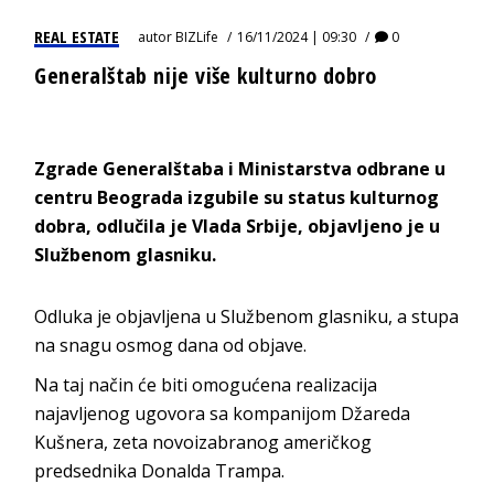
REAL ESTATE
autor
BIZLife
16/11/2024 | 09:30
0
Generalštab nije više kulturno dobro
Zgrade Generalštaba i Ministarstva odbrane u
centru Beograda izgubile su status kulturnog
dobra, odlučila je Vlada Srbije, objavljeno je u
Službenom glasniku.
Odluka je objavljena u Službenom glasniku, a stupa
na snagu osmog dana od objave.
Na taj način će biti omogućena realizacija
najavljenog ugovora sa kompanijom Džareda
Kušnera, zeta novoizabranog američkog
predsednika Donalda Trampa.