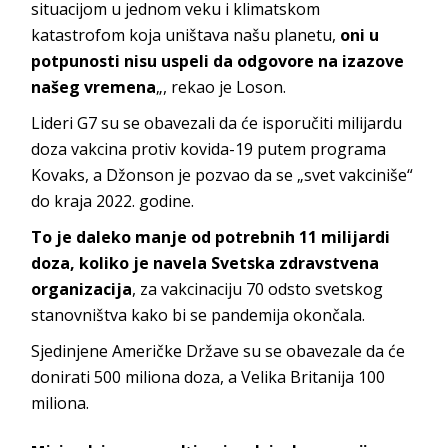
situacijom u jednom veku i klimatskom
katastrofom koja uništava našu planetu,
oni u
potpunosti nisu uspeli da odgovore na izazove
našeg vremena
„, rekao je Loson.
Lideri G7 su se obavezali da će isporučiti milijardu
doza vakcina protiv kovida-19 putem programa
Kovaks, a Džonson je pozvao da se „svet vakciniše“
do kraja 2022. godine.
To je daleko manje od potrebnih 11 milijardi
doza, koliko je navela Svetska zdravstvena
organizacija
, za vakcinaciju 70 odsto svetskog
stanovništva kako bi se pandemija okončala.
Sjedinjene Američke Države su se obavezale da će
donirati 500 miliona doza, a Velika Britanija 100
miliona.