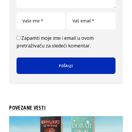
Zapamti moje ime i email u ovom
pretraživaču za sledeći komentar.
POVEZANE VESTI