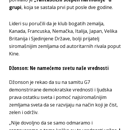
grupi
, koja se sastala prvi put posle dve godine.
Lideri su poručili da je klub bogatih zemalja,
Kanada, Francuska, Nemačka, Italija, Japan, Velika
Britanija i Sjedinjene Države, bolji prijatelj
siromašnijim zemljama od autoritarnih rivala poput
Kine.
Džonson: Ne namećemo svetu naše vrednosti
Džonson je rekao da su na samitu G7
demonstrirane demokratske vrednosti i ljudska
prava ostatku sveta i pomoć najsiromašnijim
zemljama sveta da se razvijaju na način koji je čist,
zelen i održiv.
„Nije dovoljno da se samo odmaramo i