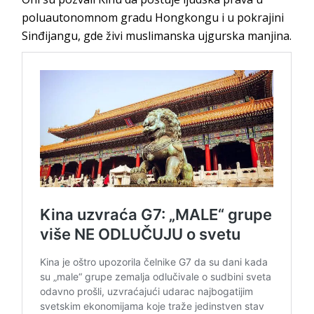
poluautonomnom gradu Hongkongu i u pokrajini
Sinđijangu, gde živi muslimanska ujgurska manjina.