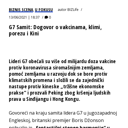
BIZNIS SCENA
U FOKUSU
autor
BIZLife
,
13/06/2021 | 18:37
0
G7 Samit: Dogovor o vakcinama, klimi,
porezu i Kini
Lideri G7 obećali su više od milijardu doza vakcine
protiv koronavirusa siromašnijim zemljama,
pomoć zemljama u razvoju dok se bore protiv
klimatskih promena i složili se da zajednički
nastupe protiv kineske „tržišne ekonomske
prakse“ i prozvali Peking zbog kršenja ljudskih
prava u Sinđijangu i Hong Kongu.
Govoreći na kraju samita lidera G7 u jugozapadnoj
Engleskoj, britanski premijer Boris Džonson
pohvalio je
„fantastični stepen harmonije“ u