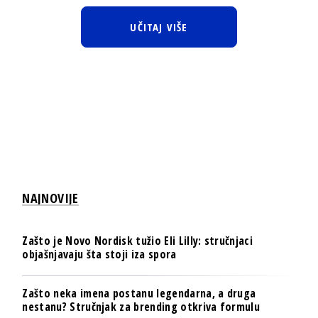
UČITAJ VIŠE
NAJNOVIJE
Zašto je Novo Nordisk tužio Eli Lilly: stručnjaci
objašnjavaju šta stoji iza spora
Zašto neka imena postanu legendarna, a druga
nestanu? Stručnjak za brending otkriva formulu