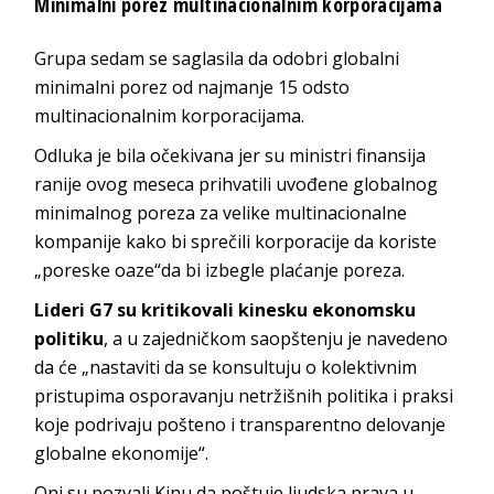
Minimalni porez multinacionalnim korporacijama
Grupa sedam se saglasila da odobri globalni
minimalni porez od najmanje 15 odsto
multinacionalnim korporacijama.
Odluka je bila očekivana jer su ministri finansija
ranije ovog meseca prihvatili uvođene globalnog
minimalnog poreza za velike multinacionalne
kompanije kako bi sprečili korporacije da koriste
„poreske oaze“da bi izbegle plaćanje poreza.
Lideri G7 su kritikovali kinesku ekonomsku
politiku
, a u zajedničkom saopštenju je navedeno
da će „nastaviti da se konsultuju o kolektivnim
pristupima osporavanju netržišnih politika i praksi
koje podrivaju pošteno i transparentno delovanje
globalne ekonomije“.
Oni su pozvali Kinu da poštuje ljudska prava u