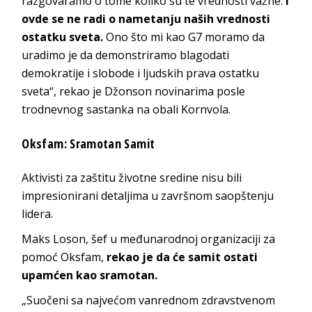
razgovaramo o tome koliko su te vrednosti važne.
I
ovde se ne radi o nametanju naših vrednosti
ostatku sveta.
Ono što mi kao G7 moramo da
uradimo je da demonstriramo blagodati
demokratije i slobode i ljudskih prava ostatku
sveta“, rekao je Džonson novinarima posle
trodnevnog sastanka na obali Kornvola.
Oksfam: Sramotan Samit
Aktivisti za zaštitu životne sredine nisu bili
impresionirani detaljima u završnom saopštenju
lidera.
Maks Loson, šef u međunarodnoj organizaciji za
pomoć Oksfam,
rekao je da će samit ostati
upamćen kao sramotan.
„Suočeni sa najvećom vanrednom zdravstvenom