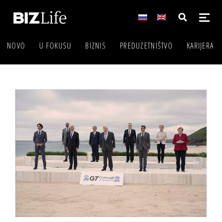
NOVO
U FOKUSU
BIZNIS
PREDUZETNIŠTVO
KARIJERA