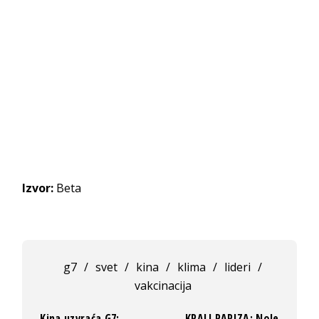
Izvor:
Beta
g7
/
svet
/
kina
/
klima
/
lideri
/
vakcinacija
Kina uzvraća G7:
KRALJ PARIZA: Nole