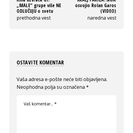
„MALE“ grupe više NE
osvojio Rolan Garos
ODLUČUJU o svetu
(VIDEO)
prethodna vest
naredna vest
OSTAVITE KOMENTAR
Vaša adresa e-pošte neće biti objavljena.
Neophodna polja su označena
*