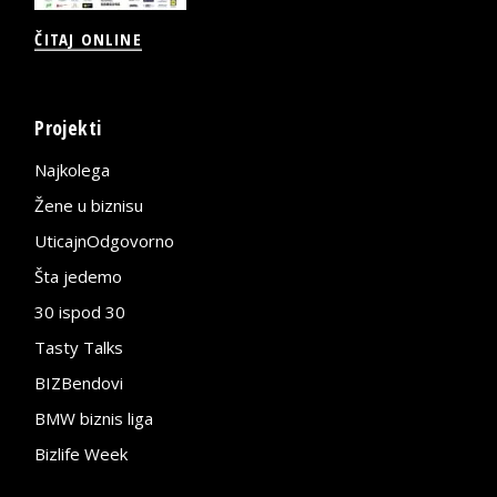
ČITAJ ONLINE
Projekti
Najkolega
Žene u biznisu
UticajnOdgovorno
Šta jedemo
30 ispod 30
Tasty Talks
BIZBendovi
BMW biznis liga
Bizlife Week