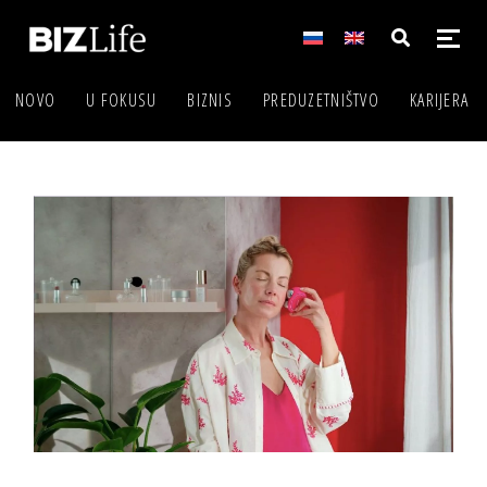
NOVO
U FOKUSU
BIZNIS
PREDUZETNIŠTVO
KARIJERA