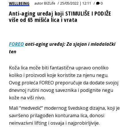
WELLBEING
autor
BIZLife
25/05/2022 | 12:11
0
Anti-aging uređaj koji STIMULIŠE I PODIŽE
više od 65 mišića lica i vrata
FOREO
anti-aging uređaj: Za sjajan i mladalački
ten
Koža lica može biti fantastična upravo onoliko
koliko i proizvodi koje koristite za njenu negu.
Ovog proleća FOREO preporučuje da dodate svojoj
dnevnoj rutini novog saveznika i podignite negu
kože na viši nivo.
Mali “medvedić” modernog švedskog dizajna, koji je
savršeno prilagođen konturama lica, donosi
neinvazivni lifting i osvaja i najprobirljivije.