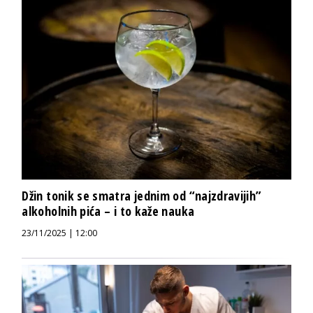
Džin tonik se smatra jednim od “najzdravijih”
alkoholnih pića – i to kaže nauka
23/11/2025 | 12:00