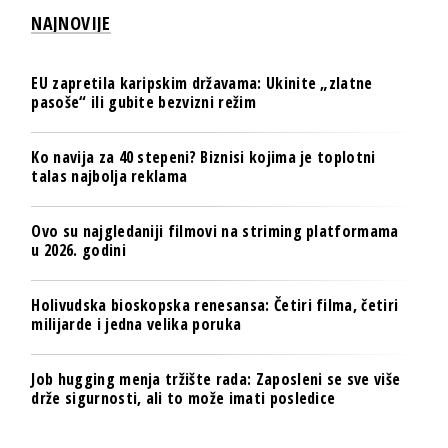
NAJNOVIJE
EU zapretila karipskim državama: Ukinite „zlatne
pasoše“ ili gubite bezvizni režim
Ko navija za 40 stepeni? Biznisi kojima je toplotni
talas najbolja reklama
Ovo su najgledaniji filmovi na striming platformama
u 2026. godini
Holivudska bioskopska renesansa: Četiri filma, četiri
milijarde i jedna velika poruka
Job hugging menja tržište rada: Zaposleni se sve više
drže sigurnosti, ali to može imati posledice