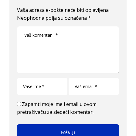
Vaša adresa e-pošte neće biti objavljena.
Neophodna polja su označena
*
Zapamti moje ime i email u ovom
pretraživaču za sledeći komentar.