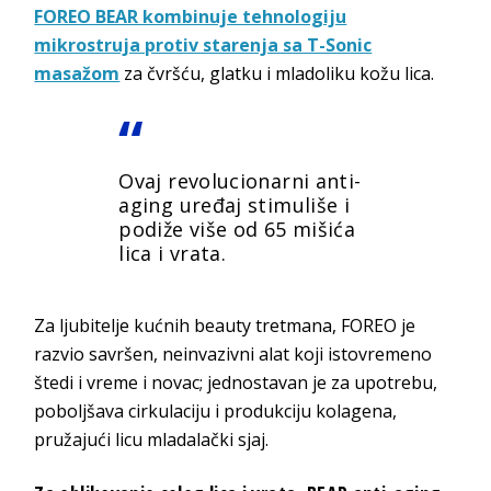
FOREO BEAR kombinuje tehnologiju
mikrostruja protiv starenja sa T-Sonic
masažom
za čvršću, glatku i mladoliku kožu lica.
Ovaj revolucionarni anti-
aging uređaj stimuliše i
podiže više od 65 mišića
lica i vrata.
Za ljubitelje kućnih beauty tretmana, FOREO je
razvio savršen, neinvazivni alat koji istovremeno
štedi i vreme i novac; jednostavan je za upotrebu,
poboljšava cirkulaciju i produkciju kolagena,
pružajući licu mladalački sjaj.