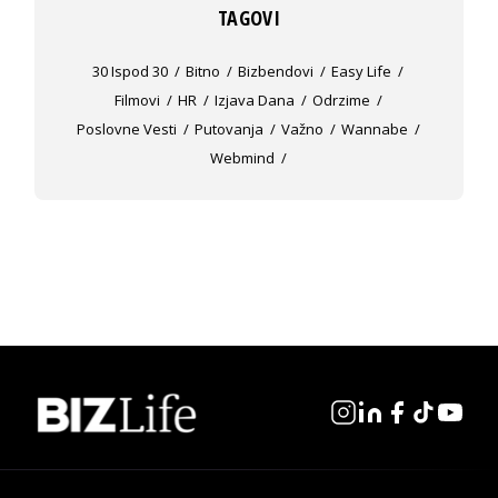
TAGOVI
30 Ispod 30
Bitno
Bizbendovi
Easy Life
Filmovi
HR
Izjava Dana
Odrzime
Poslovne Vesti
Putovanja
Važno
Wannabe
Webmind