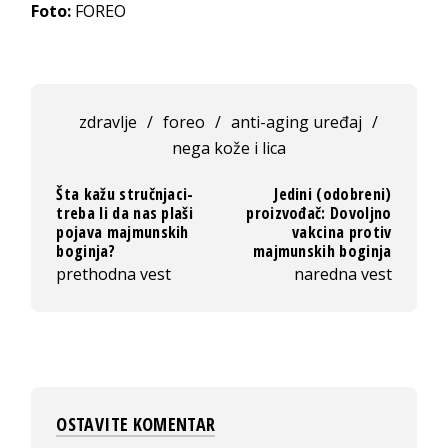
Foto:
FOREO
zdravlje
/
foreo
/
anti-aging uređaj
/
nega kože i lica
Šta kažu stručnjaci-
Jedini (odobreni)
treba li da nas plaši
proizvođač: Dovoljno
pojava majmunskih
vakcina protiv
boginja?
majmunskih boginja
prethodna vest
naredna vest
OSTAVITE KOMENTAR