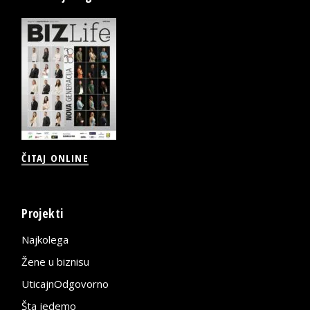
ČITAJ ONLINE
Projekti
Najkolega
Žene u biznisu
UticajnOdgovorno
Šta jedemo