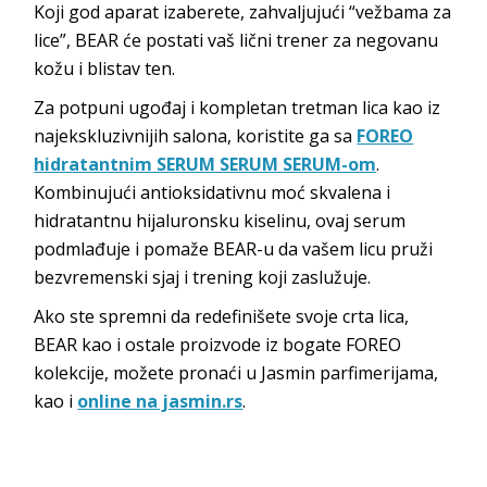
Koji god aparat izaberete, zahvaljujući “vežbama za
lice”, BEAR će postati vaš lični trener za negovanu
kožu i blistav ten.
Za potpuni ugođaj i kompletan tretman lica kao iz
najekskluzivnijih salona, koristite ga sa
FOREO
hidratantnim SERUM SERUM SERUM-om
.
Kombinujući antioksidativnu moć skvalena i
hidratantnu hijaluronsku kiselinu, ovaj serum
podmlađuje i pomaže BEAR-u da vašem licu pruži
bezvremenski sjaj i trening koji zaslužuje.
Ako ste spremni da redefinišete svoje crta lica,
BEAR kao i ostale proizvode iz bogate FOREO
kolekcije, možete pronaći u Jasmin parfimerijama,
kao i
online na jasmin.rs
.