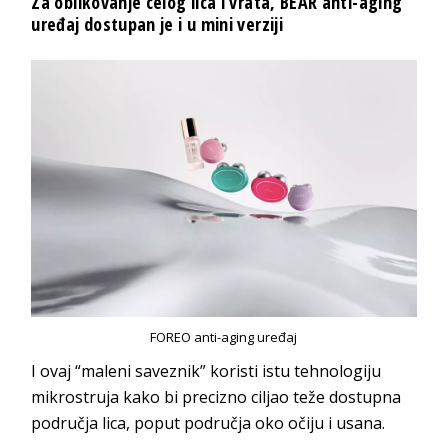
Za oblikovanje celog lica i vrata,
BEAR anti-aging
uređaj dostupan je i u mini verziji
FOREO anti-aging uređaj
I ovaj “maleni saveznik” koristi istu tehnologiju
mikrostruja kako bi precizno ciljao teže dostupna
područja lica, poput područja oko očiju i usana.