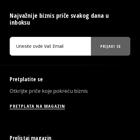
Najvažnije biznis priče svakog dana u
inboksu
PRIJAVI SE
Pretplatite se
Otkrijte priče koje pokreću biznis
PRETPLATA NA MAGAZIN
Prelistaj magazin