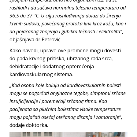
rashladi i da sačuva normalnu telesnu temperaturu od
36,5 do 37 °C. U cilju rashlađivanja dolazi do širenja
krvnih sudova, povećanog protoka krvi kroz kožu, kao i
do pojačanog znojenja i gubitka tečnosti i elektrolita”
,
objašnjava dr Petrović.
Kako navodi, upravo ove promene mogu dovesti
do pada krvnog pritiska, ubrzanog rada srca,
dehidratacije i dodatnog opterećenja
kardiovaskularnog sistema.
„Kod osoba koje boluju od kardiovaskularnih bolesti
mogu se pogoršati anginozne tegobe, simptomi srčane
insuficijencije i poremećaji srčanog ritma. Kod
pacijenata sa plućnim bolestima visoke temperature
mogu pojačati osećaj otežanog disanja i zamaranje“
,
dodaje doktorka.