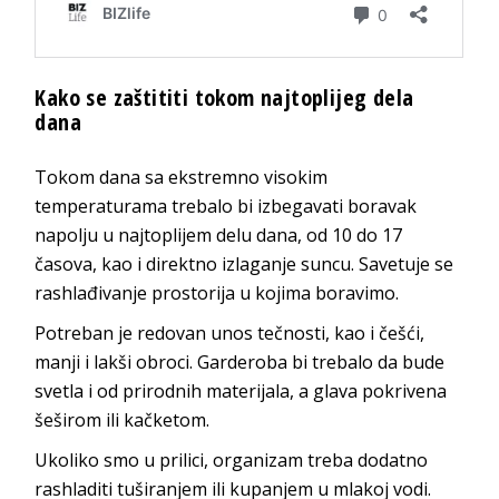
Kako se zaštititi tokom najtoplijeg dela
dana
Tokom dana sa ekstremno visokim
temperaturama trebalo bi izbegavati boravak
napolju u najtoplijem delu dana, od 10 do 17
časova, kao i direktno izlaganje suncu. Savetuje se
rashlađivanje prostorija u kojima boravimo.
Potreban je redovan unos tečnosti, kao i češći,
manji i lakši obroci. Garderoba bi trebalo da bude
svetla i od prirodnih materijala, a glava pokrivena
šeširom ili kačketom.
Ukoliko smo u prilici, organizam treba dodatno
rashladiti tuširanjem ili kupanjem u mlakoj vodi.