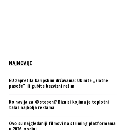
NAJNOVIJE
EU zapretila karipskim državama: Ukinite „zlatne
pasoše“ ili gubite bezvizni režim
Ko navija za 40 stepeni? Biznisi kojima je toplotni
talas najbolja reklama
Ovo su najgledaniji filmovi na striming platformama
u 2026. godini