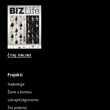
ČITAJ ONLINE
Projekti
Najkolega
Žene u biznisu
UticajnOdgovorno
Šta jedemo