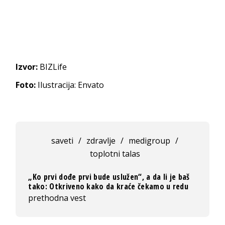
Izvor:
BIZLife
Foto:
Ilustracija: Envato
saveti
/
zdravlje
/
medigroup
/
toplotni talas
„Ko prvi dođe prvi bude uslužen“, a da li je baš
tako: Otkriveno kako da kraće čekamo u redu
prethodna vest