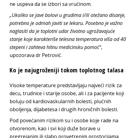
ne uspeva da se izbori sa vrućinom.
„Ukoliko se jave bolovi u grudima i/ili otežano disanje,
potrebno je odmah javiti se lekaru. Posebno je važno
naglasiti da je toplotni udar životno ugrožavajuće
stanje koje karakteriše telesna temperatura viša od 40
stepeni i zahteva hitnu medicinsku pomoć“
,
upozorava dr Petrović.
Ko je najugroženiji tokom toplotnog talasa
Visoke temperature predstavljaju najveći rizik za
decu, trudnice i starije osobe, ali i za pacijente koji
boluju od kardiovaskularnih bolesti, plućnih
oboljenja, dijabetesa i drugih hroničnih bolesti.
Pod povećanim rizikom su i osobe koje rade na
otvorenom, kao i svi koji duže borave u
pregrejanim ili slabo provetrenim prostorijama.