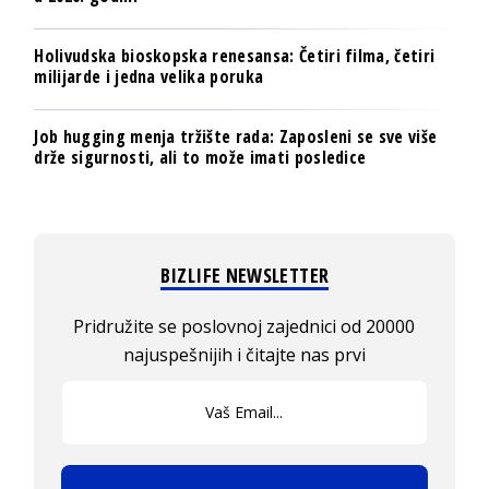
Holivudska bioskopska renesansa: Četiri filma, četiri
milijarde i jedna velika poruka
Job hugging menja tržište rada: Zaposleni se sve više
drže sigurnosti, ali to može imati posledice
BIZLIFE NEWSLETTER
Pridružite se poslovnoj zajednici od 20000
najuspešnijih i čitajte nas prvi