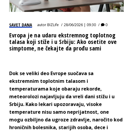
SAVET DANA
autor
BIZLife
28/06/2026 | 09:30
0
Evropa je na udaru ekstremnog toplotnog
talasa koji stiže i u Srbiju: Ako osetite ove
simptome, ne čekajte da prođu sami
Dok se veliki deo Evrope suočava sa
ekstremnim toplotnim talasom i
temperaturama koje obaraju rekorde,
meteorolozi najavljuju da vreli dani stižu i u
Srbiju. Kako lekari upozoravaju, visoke
temperature nisu samo neprijatnost, one
mogu ozbiljno da ugroze zdravlje, naročito kod
hroničnih bolesnika, starijih osoba, dece i