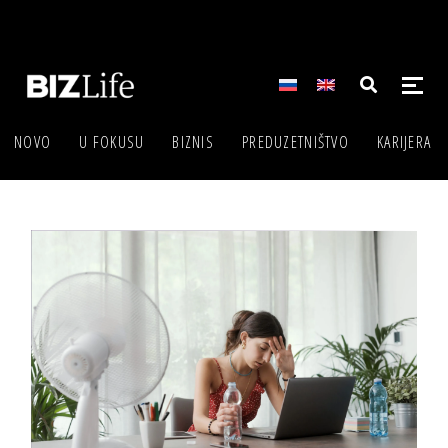
NOVO
U FOKUSU
BIZNIS
PREDUZETNIŠTVO
KARIJERA