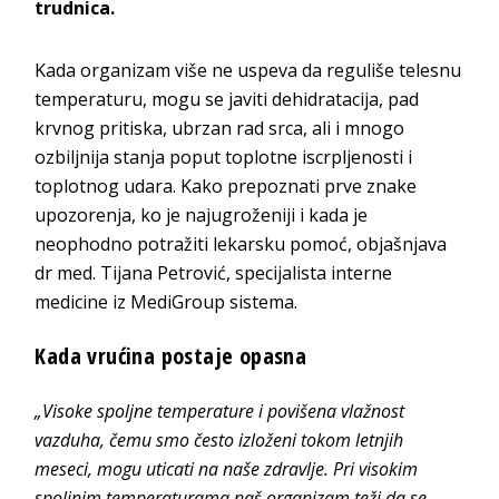
trudnica.
Kada organizam više ne uspeva da reguliše telesnu
temperaturu, mogu se javiti dehidratacija, pad
krvnog pritiska, ubrzan rad srca, ali i mnogo
ozbiljnija stanja poput toplotne iscrpljenosti i
toplotnog udara. Kako prepoznati prve znake
upozorenja, ko je najugroženiji i kada je
neophodno potražiti lekarsku pomoć, objašnjava
dr med. Tijana Petrović, specijalista interne
medicine iz MediGroup sistema.
Kada vrućina postaje opasna
„Visoke spoljne temperature i povišena vlažnost
vazduha, čemu smo često izloženi tokom letnjih
meseci, mogu uticati na naše zdravlje. Pri visokim
spoljnim temperaturama naš organizam teži da se