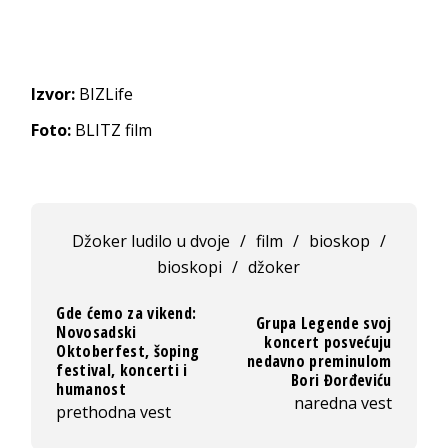
Izvor:
BIZLife
Foto:
BLITZ film
Džoker ludilo u dvoje
/
film
/
bioskop
/
bioskopi
/
džoker
Gde ćemo za vikend:
Grupa Legende svoj
Novosadski
koncert posvećuju
Oktoberfest, šoping
nedavno preminulom
festival, koncerti i
Bori Đorđeviću
humanost
naredna vest
prethodna vest