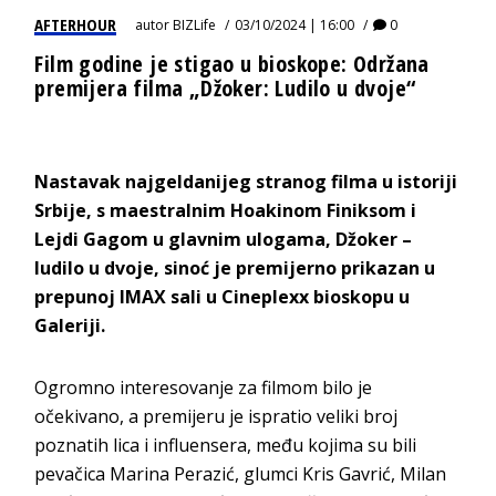
AFTERHOUR
autor
BIZLife
03/10/2024 | 16:00
0
Film godine je stigao u bioskope: Održana
premijera filma „Džoker: Ludilo u dvoje“
Nastavak najgeldanijeg stranog filma u istoriji
Srbije, s maestralnim Hoakinom Finiksom i
Lejdi Gagom u glavnim ulogama, Džoker –
ludilo u dvoje, sinoć je premijerno prikazan u
prepunoj IMAX sali u Cineplexx bioskopu u
Galeriji.
Ogromno interesovanje za filmom bilo je
očekivano, a premijeru je ispratio veliki broj
poznatih lica i influensera, među kojima su bili
pevačica Marina Perazić, glumci Kris Gavrić, Milan