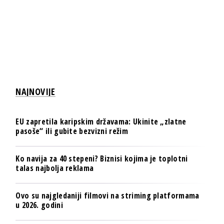
NAJNOVIJE
EU zapretila karipskim državama: Ukinite „zlatne
pasoše“ ili gubite bezvizni režim
Ko navija za 40 stepeni? Biznisi kojima je toplotni
talas najbolja reklama
Ovo su najgledaniji filmovi na striming platformama
u 2026. godini