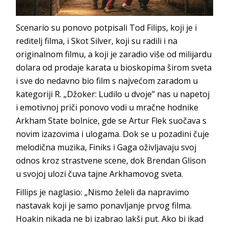
Scenario su ponovo potpisali Tod Filips, koji je i
reditelj filma, i Skot Silver, koji su radili i na
originalnom filmu, a koji je zaradio više od milijardu
dolara od prodaje karata u bioskopima širom sveta
i sve do nedavno bio film s najvećom zaradom u
kategoriji R. „Džoker: Ludilo u dvoje” nas u napetoj
i emotivnoj priči ponovo vodi u mračne hodnike
Arkham State bolnice, gde se Artur Flek suočava s
novim izazovima i ulogama. Dok se u pozadini čuje
melodična muzika, Finiks i Gaga oživljavaju svoj
odnos kroz strastvene scene, dok Brendan Glison
u svojoj ulozi čuva tajne Arkhamovog sveta.
Fillips je naglasio: „Nismo želeli da napravimo
nastavak koji je samo ponavljanje prvog filma.
Hoakin nikada ne bi izabrao lakši put. Ako bi ikad