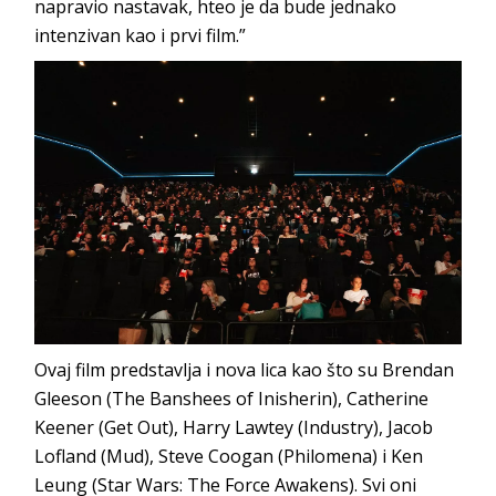
napravio nastavak, hteo je da bude jednako
intenzivan kao i prvi film.”
Ovaj film predstavlja i nova lica kao što su Brendan
Gleeson (The Banshees of Inisherin), Catherine
Keener (Get Out), Harry Lawtey (Industry), Jacob
Lofland (Mud), Steve Coogan (Philomena) i Ken
Leung (Star Wars: The Force Awakens). Svi oni