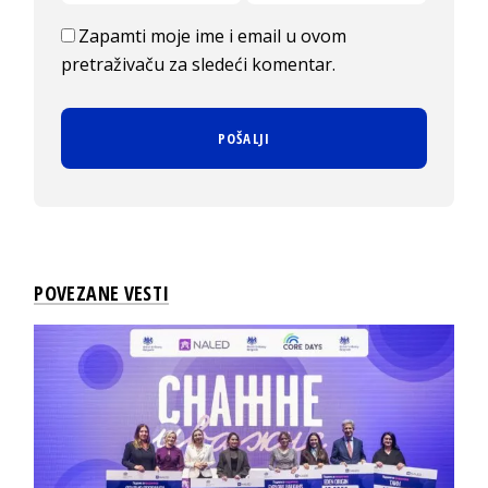
Zapamti moje ime i email u ovom
pretraživaču za sledeći komentar.
POVEZANE VESTI