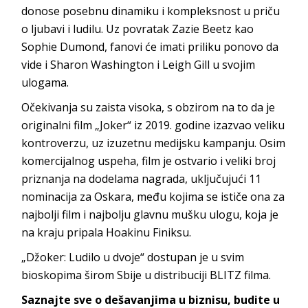
donose posebnu dinamiku i kompleksnost u priču
o ljubavi i ludilu. Uz povratak Zazie Beetz kao
Sophie Dumond, fanovi će imati priliku ponovo da
vide i Sharon Washington i Leigh Gill u svojim
ulogama.
Očekivanja su zaista visoka, s obzirom na to da je
originalni film „Joker“ iz 2019. godine izazvao veliku
kontroverzu, uz izuzetnu medijsku kampanju. Osim
komercijalnog uspeha, film je ostvario i veliki broj
priznanja na dodelama nagrada, uključujući 11
nominacija za Oskara, među kojima se ističe ona za
najbolji film i najbolju glavnu mušku ulogu, koja je
na kraju pripala Hoakinu Finiksu.
„Džoker: Ludilo u dvoje“ dostupan je u svim
bioskopima širom Sbije u distribuciji BLITZ filma.
Saznajte sve o dešavanjima u biznisu, budite u