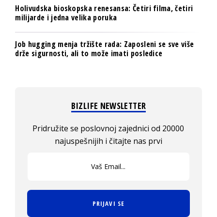
Holivudska bioskopska renesansa: Četiri filma, četiri
milijarde i jedna velika poruka
Job hugging menja tržište rada: Zaposleni se sve više
drže sigurnosti, ali to može imati posledice
BIZLIFE NEWSLETTER
Pridružite se poslovnoj zajednici od 20000
najuspešnijih i čitajte nas prvi
PRIJAVI SE