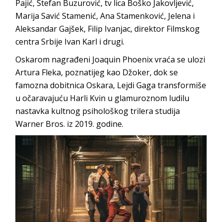
Pajić, Stefan Buzurović, tv lica Boško Jakovljević,
Marija Savić Stamenić, Ana Stamenković, Jelena i
Aleksandar Gajšek, Filip Ivanjac, direktor Filmskog
centra Srbije Ivan Karl i drugi.
Oskarom nagrađeni Joaquin Phoenix vraća se ulozi
Artura Fleka, poznatijeg kao Džoker, dok se
famozna dobitnica Oskara, Lejdi Gaga transformiše
u očaravajuću Harli Kvin u glamuroznom ludilu
nastavka kultnog psihološkog trilera studija
Warner Bros. iz 2019. godine.