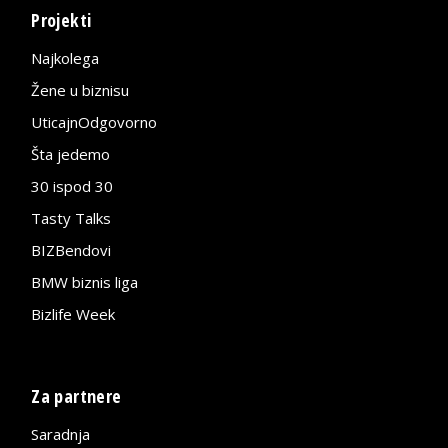
Projekti
Najkolega
Žene u biznisu
UticajnOdgovorno
Šta jedemo
30 ispod 30
Tasty Talks
BIZBendovi
BMW biznis liga
Bizlife Week
Za partnere
Saradnja