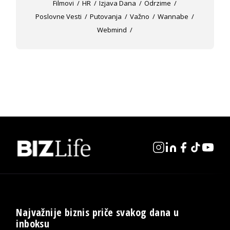
Filmovi
HR
Izjava Dana
Odrzime
Poslovne Vesti
Putovanja
Važno
Wannabe
Webmind
Najvažnije biznis priče svakog dana u
inboksu