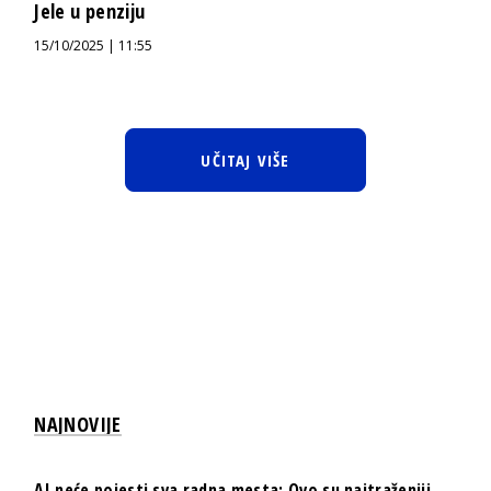
Jele u penziju
15/10/2025 | 11:55
UČITAJ VIŠE
NAJNOVIJE
AI neće pojesti sva radna mesta: Ovo su najtraženiji