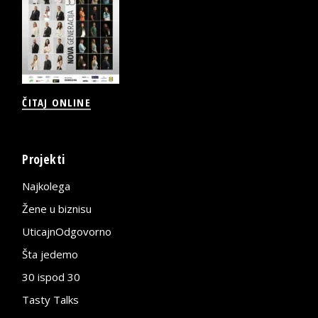
ČITAJ ONLINE
Projekti
Najkolega
Žene u biznisu
UticajnOdgovorno
Šta jedemo
30 ispod 30
Tasty Talks