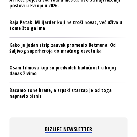
poslovi u Evropi u 2026.
Baja Patak: Milijarder koji ne troši novac, već uživa u
tome što ga ima
Kako je jedan strip zauvek promenio Betmena: Od
šaljivog superheroja do mračnog osvetnika
Osam filmova koji su predvideli budućnost u kojoj
danas živimo
Bacamo tone hrane, a srpski startap je od toga
napravio biznis
BIZLIFE NEWSLETTER