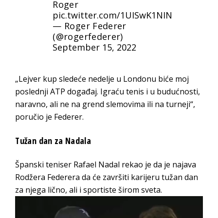
Roger
pic.twitter.com/1UISwK1NIN
— Roger Federer
(@rogerfederer)
September 15, 2022
„Lejver kup sledeće nedelje u Londonu biće moj
poslednji ATP događaj. Igraću tenis i u budućnosti,
naravno, ali ne na grend slemovima ili na turneji“,
poručio je Federer.
Tužan dan za Nadala
Španski teniser Rafael Nadal rekao je da je najava
Rodžera Federera da će završiti karijeru tužan dan
za njega lično, ali i sportiste širom sveta.