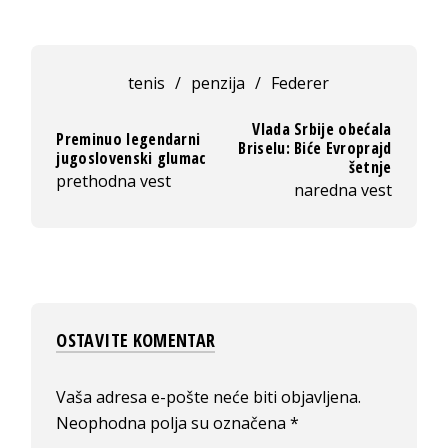
tenis
/
penzija
/
Federer
Vlada Srbije obećala
Preminuo legendarni
Briselu: Biće Evroprajd
jugoslovenski glumac
šetnje
prethodna vest
naredna vest
OSTAVITE KOMENTAR
Vaša adresa e-pošte neće biti objavljena.
Neophodna polja su označena
*