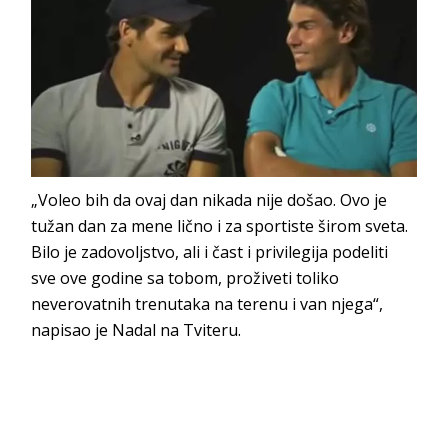
„Voleo bih da ovaj dan nikada nije došao. Ovo je
tužan dan za mene lično i za sportiste širom sveta.
Bilo je zadovoljstvo, ali i čast i privilegija podeliti
sve ove godine sa tobom, proživeti toliko
neverovatnih trenutaka na terenu i van njega“,
napisao je Nadal na Tviteru.