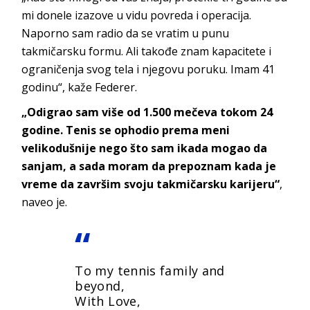
mi donele izazove u vidu povreda i operacija.
Naporno sam radio da se vratim u punu
takmičarsku formu. Ali takođe znam kapacitete i
ograničenja svog tela i njegovu poruku. Imam 41
godinu“, kaže Federer.
„Odigrao sam više od 1.500 mečeva tokom 24
godine. Tenis se ophodio prema meni
velikodušnije nego što sam ikada mogao da
sanjam, a sada moram da prepoznam kada je
vreme da završim svoju takmičarsku karijeru“
,
naveo je.
To my tennis family and
beyond,
With Love,