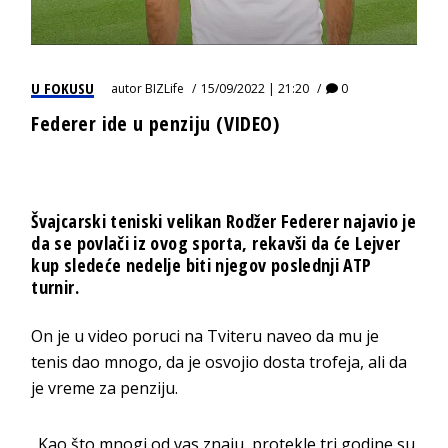
U FOKUSU
autor
BIZLife
15/09/2022 | 21:20
0
Federer ide u penziju (VIDEO)
Švajcarski teniski velikan Rodžer Federer najavio je
da se povlači iz ovog sporta, rekavši da će Lejver
kup sledeće nedelje biti njegov poslednji ATP
turnir.
On je u video poruci na Tviteru naveo da mu je
tenis dao mnogo, da je osvojio dosta trofeja, ali da
je vreme za penziju.
„Kao što mnogi od vas znaju, protekle tri godine su