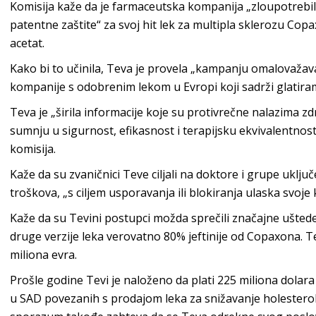
Komisija kaže da je farmaceutska kompanija „zloupotrebil
patentne zaštite“ za svoj hit lek za multipla sklerozu Copax
acetat.
Kako bi to učinila, Teva je provela „kampanju omalovažav
kompanije s odobrenim lekom u Evropi koji sadrži glatiram
Teva je „širila informacije koje su protivrečne nalazima zd
sumnju u sigurnost, efikasnost i terapijsku ekvivalentno
komisija.
Kaže da su zvaničnici Teve ciljali na doktore i grupe uklj
troškova, „s ciljem usporavanja ili blokiranja ulaska svoje
Kaže da su Tevini postupci možda sprečili značajne ušted
druge verzije leka verovatno 80% jeftinije od Copaxona. T
miliona evra.
Prošle godine Tevi je naloženo da plati 225 miliona dola
u SAD povezanih s prodajom leka za snižavanje holesterol