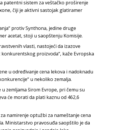
a patentni sistem za veštačko proširenje
one, čiji je aktivni sastojak glatiramer
anja“ protiv Synthona, jedine druge
er acetat, stoji u saopštenju Komisije.
ravstvenih vlasti, nastojeći da izazove
st konkurentskog proizvoda“, kaže Evropska
učene u određivanje cena lekova i nadoknadu
 konkurencije“ u nekoliko zemalja.
e u zemljama širom Evrope, pri čemu su
eva će morati da plati kaznu od 462,6
ra za namirenje optužbi za nameštanje cena
a. Ministarstvo pravosuđa saopštilo je da