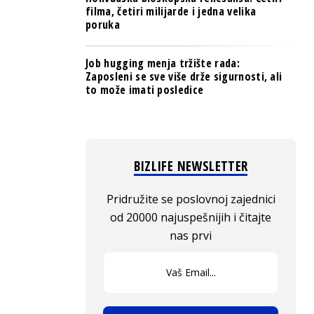
filma, četiri milijarde i jedna velika
poruka
Job hugging menja tržište rada:
Zaposleni se sve više drže sigurnosti, ali
to može imati posledice
BIZLIFE NEWSLETTER
Pridružite se poslovnoj zajednici
od 20000 najuspešnijih i čitajte
nas prvi