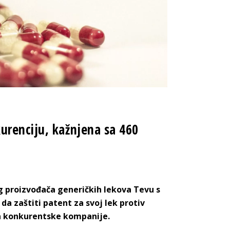
urenciju, kažnjena sa 460
og proizvođača generičkih lekova Tevu s
da zaštiti patent za svoj lek protiv
ka konkurentske kompanije.