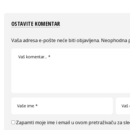
OSTAVITE KOMENTAR
Vaša adresa e-pošte neće biti objavljena.
Neophodna p
Zapamti moje ime i email u ovom pretraživaču za sl