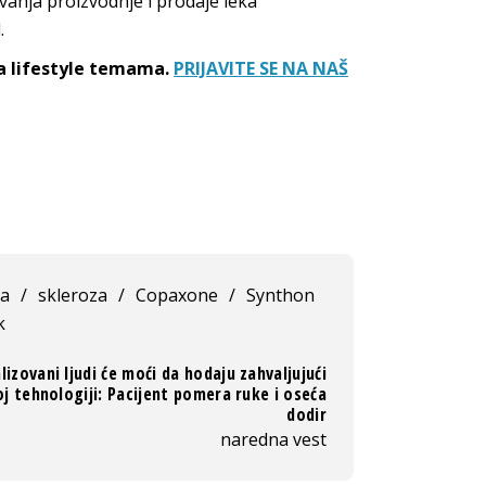
anja proizvodnje i prodaje leka
.
sa lifestyle temama.
PRIJAVITE SE NA NAŠ
la
/
skleroza
/
Copaxone
/
Synthon
k
lizovani ljudi će moći da hodaju zahvaljujući
j tehnologiji: Pacijent pomera ruke i oseća
dodir
naredna vest