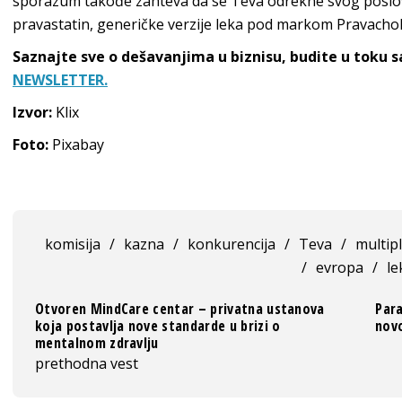
sporazum takođe zahteva da se Teva odrekne svog poslov
pravastatin, generičke verzije leka pod markom Pravachol
Saznajte sve o dešavanjima u biznisu, budite u toku 
NEWSLETTER.
Izvor:
Klix
Foto:
Pixabay
komisija
/
kazna
/
konkurencija
/
Teva
/
multip
/
evropa
/
le
Otvoren MindCare centar – privatna ustanova
Para
koja postavlja nove standarde u brizi o
novo
mentalnom zdravlju
prethodna vest