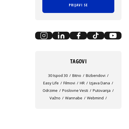
PRIJAVI SE
TAGOVI
30 Ispod 30
Bitno
Bizbendovi
Easy Life
Filmovi
HR
Izjava Dana
Odrzime
Poslovne Vesti
Putovanja
Važno
Wannabe
Webmind