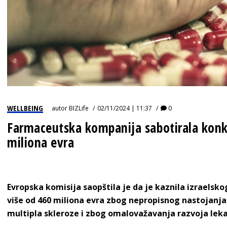
WELLBEING
autor
BIZLife
02/11/2024 | 11:37
0
Farmaceutska kompanija sabotirala konk
miliona evra
Evropska komisija saopštila je da je kaznila izraelsk
više od 460 miliona evra zbog nepropisnog nastojanja 
multipla skleroze i zbog omalovažavanja razvoja le