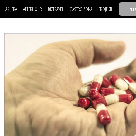
KARIJERA
AFTERHOUR
BIZTRAVEL
GASTRO ZONA
PROJEKTI
NE
POSAO
FILM I SCENA
NAJKOLEGA
LJUDI (HR)
KNJIGE
TASTY TALKS
POSAO
FILM I SCENA
NAJKOLEGA
JE
MOJ UGAO
AUTO SVET
30 ISPOD 30
LJUDI (HR)
KNJIGE
TASTY TALKS
USAVRŠAVANJE
STIL
BACK TO OFFIC
JE
MOJ UGAO
AUTO SVET
30 ISPOD 30
KNOW-HOW
WELLBEING
BIZBENDOVI
USAVRŠAVANJE
STIL
BACK TO OFFIC
BIZKOLEGIJUM
KNOW-HOW
WELLBEING
BIZBENDOVI
BMW BIZNIS LIG
BIZKOLEGIJUM
BIZLIFE WEEK
BMW BIZNIS LIG
IZJAVA GODINE
BIZLIFE WEEK
IZJAVA GODINE