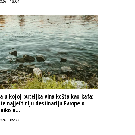
026 | 13:04
a u kojoj buteljka vina košta kao kafa:
jte najjeftiniju destinaciju Evrope o
 niko n...
026 | 09:32