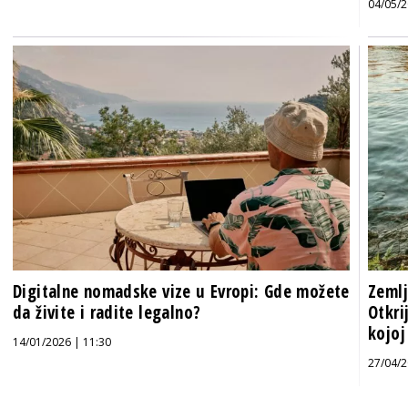
04/05/2
Digitalne nomadske vize u Evropi: Gde možete
Zemlj
da živite i radite legalno?
Otkri
kojoj
14/01/2026 | 11:30
27/04/2