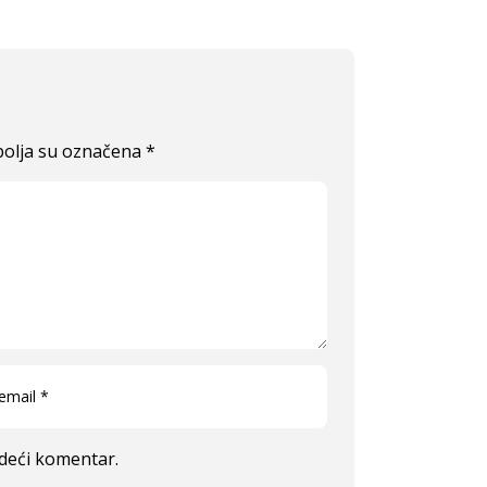
olja su označena
*
edeći komentar.