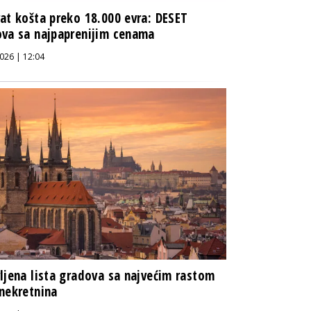
at košta preko 18.000 evra: DESET
va sa najpaprenijim cenama
026 | 12:04
ljena lista gradova sa najvećim rastom
nekretnina