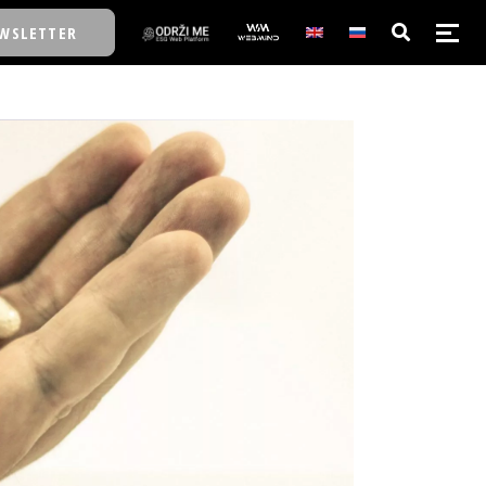
WSLETTER
E/SCHOOL
E/SCHOOL
A
A