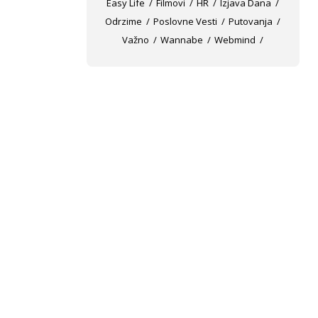
Easy Life
Filmovi
HR
Izjava Dana
Odrzime
Poslovne Vesti
Putovanja
Važno
Wannabe
Webmind