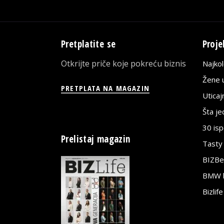
Pretplatite se
Proje
Otkrijte priče koje pokreću biznis
Najko
Žene u
PRETPLATA NA MAGAZIN
Utica
Šta j
30 is
Prelistaj magazin
Tasty
BIZBe
BMW bi
Bizlif