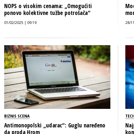
NOPS o visokim cenama: „Omogućiti
Mod
ponovo kolektivne tužbe potrošača“
mor
01/02/2025 | 09:19
28/1
BIZNIS SCENA
TECH
Antimonopolski „udarac“: Guglu naređeno
Naj
da proda Hrom
kon