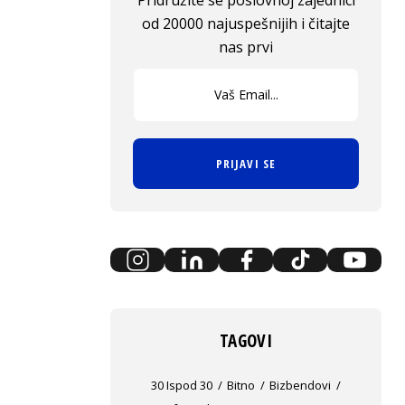
Pridružite se poslovnoj zajednici
od 20000 najuspešnijih i čitajte
nas prvi
PRIJAVI SE
TAGOVI
30 Ispod 30
Bitno
Bizbendovi