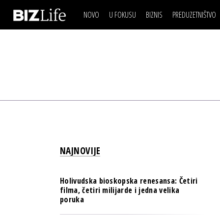
NOVO
U FOKUSU
BIZNIS
PREDUZETNIŠTVO
IZJAVA DANA
BIZNIS SCENA
VIDEO
REAL ESTATE
IZJAVA DANA
BIZNIS SCENA
BREND I KOMUNIKACI
VIDEO
REAL ESTATE
ESG & ENERGY
BREND I KOMUNIKACI
BANKE
ESG & ENERGY
OSIGURANJE
BANKE
TECH I AI
OSIGURANJE
BIZNIS & SPORT
NAJNOVIJE
TECH I AI
PULS REGIONA
BIZNIS & SPORT
NOVO NA RAFU
Holivudska bioskopska renesansa: Četiri
PULS REGIONA
filma, četiri milijarde i jedna velika
poruka
NOVO NA RAFU