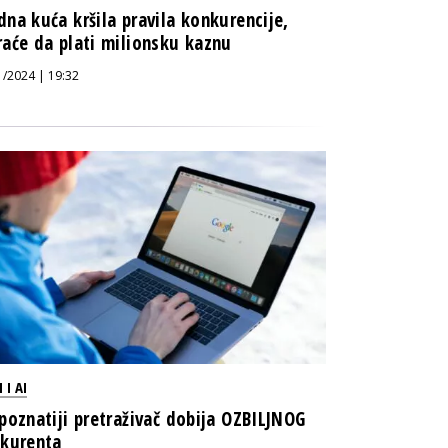
na kuća kršila pravila konkurencije,
aće da plati milionsku kaznu
1/2024 | 19:32
 I AI
poznatiji pretraživač dobija OZBILJNOG
kurenta