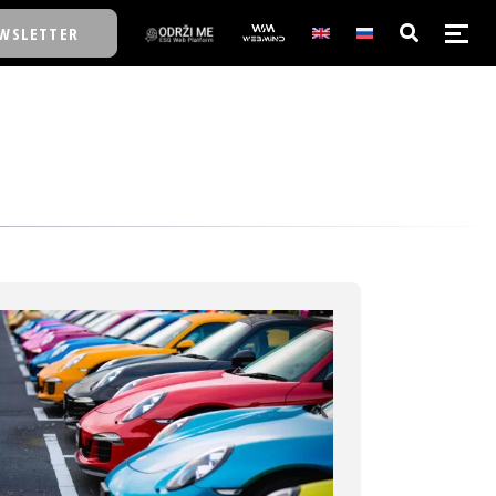
WSLETTER
E/SCHOOL
E/SCHOOL
A
A