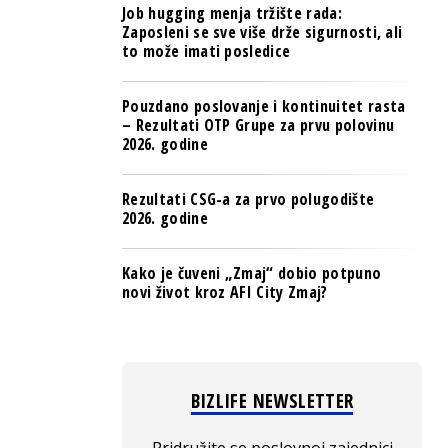
Job hugging menja tržište rada:
Zaposleni se sve više drže sigurnosti, ali
to može imati posledice
Pouzdano poslovanje i kontinuitet rasta
– Rezultati OTP Grupe za prvu polovinu
2026. godine
Rezultati CSG-a za prvo polugodište
2026. godine
Kako je čuveni „Zmaj“ dobio potpuno
novi život kroz AFI City Zmaj?
BIZLIFE NEWSLETTER