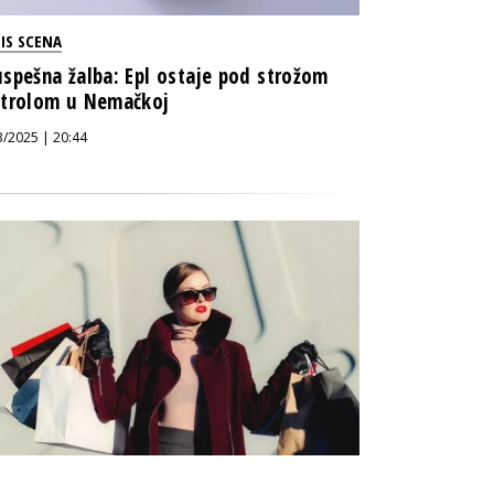
IS SCENA
spešna žalba: Epl ostaje pod strožom
trolom u Nemačkoj
3/2025 | 20:44