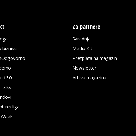
kti
Za partnere
lega
Saradnja
 biznisu
Media Kit
jnOdgovorno
Pretplata na magazin
edemo
Newsletter
pod 30
Arhiva magazina
 Talks
ndovi
znis liga
e Week