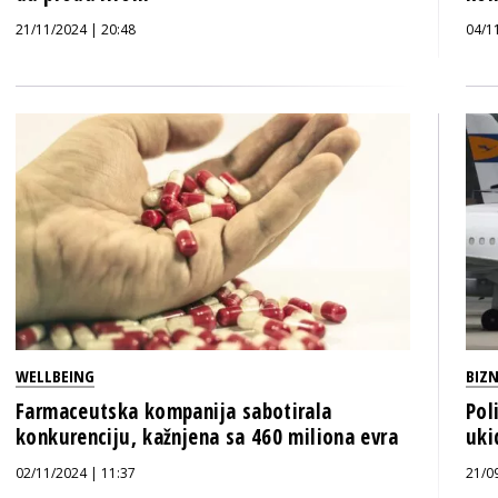
21/11/2024 | 20:48
04/1
WELLBEING
BIZN
Farmaceutska kompanija sabotirala
Pol
konkurenciju, kažnjena sa 460 miliona evra
uki
02/11/2024 | 11:37
21/0