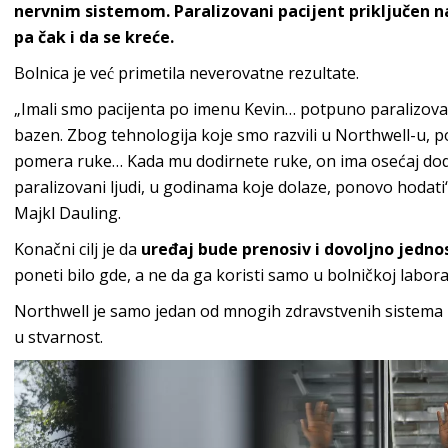
nervnim sistemom. Paralizovani pacijent priključen na
pa čak i da se kreće.
Bolnica je već primetila neverovatne rezultate.
„Imali smo pacijenta po imenu Kevin… potpuno paralizova
bazen. Zbog tehnologija koje smo razvili u Northwell-u, po 
pomera ruke… Kada mu dodirnete ruke, on ima osećaj dodi
paralizovani ljudi, u godinama koje dolaze, ponovo hodati“
Majkl Dauling.
Konačni cilj je da
uređaj bude prenosiv i dovoljno jedn
poneti bilo gde, a ne da ga koristi samo u bolničkoj laborat
Northwell je samo jedan od mnogih zdravstvenih sistema 
u stvarnost.