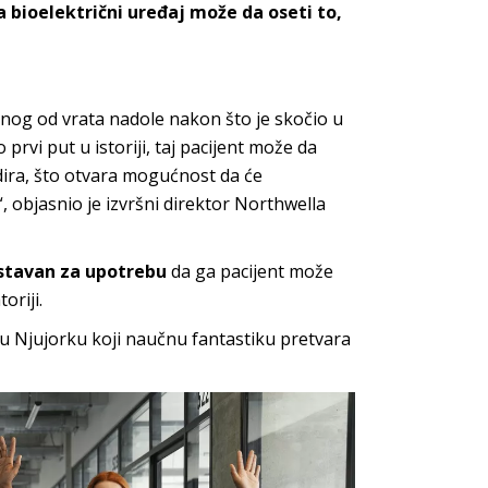
 bioelektrični uređaj može da oseti to,
nog od vrata nadole nakon što je skočio u
prvi put u istoriji, taj pacijent može da
ra, što otvara mogućnost da će
, objasnio je izvršni direktor Northwella
ostavan za upotrebu
da ga pacijent može
oriji.
u Njujorku koji naučnu fantastiku pretvara