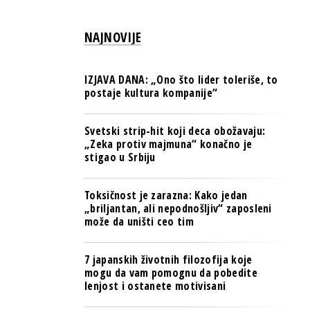
PULS REGIONA
NAJNOVIJE
NOVO NA RAFU
IZJAVA DANA: „Ono što lider toleriše, to
postaje kultura kompanije“
Svetski strip-hit koji deca obožavaju:
„Zeka protiv majmuna“ konačno je
stigao u Srbiju
Toksičnost je zarazna: Kako jedan
„briljantan, ali nepodnošljiv“ zaposleni
može da uništi ceo tim
7 japanskih životnih filozofija koje
mogu da vam pomognu da pobedite
lenjost i ostanete motivisani