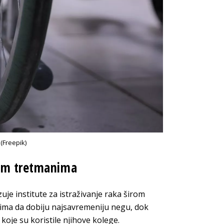
 (Freepik)
kim tretmanima
uje institute za istraživanje raka širom
ntima da dobiju najsavremeniju negu, dok
je su koristile njihove kolege.