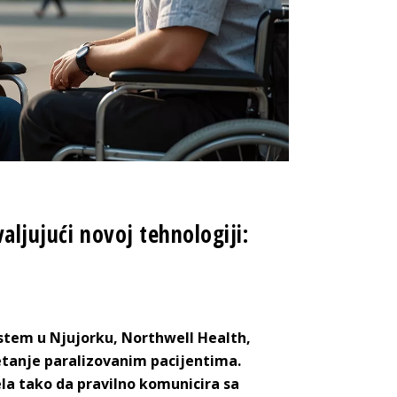
aljujući novoj tehnologiji:
istem u Njujorku, Northwell Health,
etanje paralizovanim pacijentima.
ela tako da pravilno komunicira sa