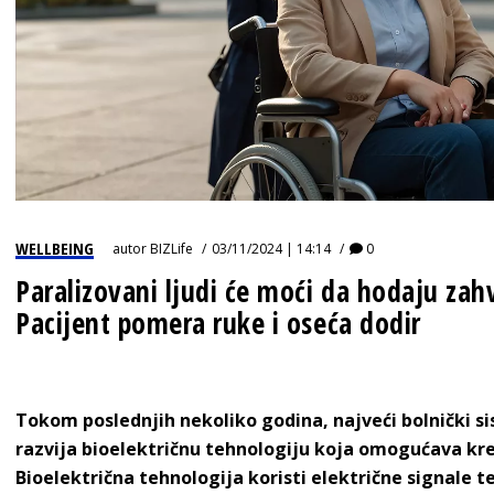
IZJAVA GODINE
WELLBEING
autor
BIZLife
03/11/2024 | 14:14
0
Paralizovani ljudi će moći da hodaju zahv
Pacijent pomera ruke i oseća dodir
Tokom poslednjih nekoliko godina, najveći bolnički s
razvija bioelektričnu tehnologiju koja omogućava kr
Bioelektrična tehnologija koristi električne signale t