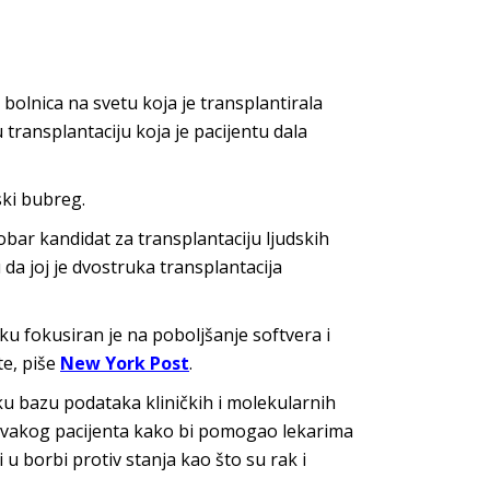
bolnica na svetu koja je transplantirala
 transplantaciju koja je pacijentu dala
ski bubreg.
obar kandidat za transplantaciju ljudskih
 da joj je dvostruka transplantacija
u fokusiran je na poboljšanje softvera i
te, piše
New York Post
.
u bazu podataka kliničkih i molekularnih
e svakog pacijenta kako bi pomogao lekarima
 u borbi protiv stanja kao što su rak i