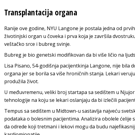
Transplantacija organa
Ranije ove godine, NYU Langone je postala jedna od prvih 
životinjski organ u čoveka i prva koja je završila dvostruku
veštačko srce i bubreg svinje.
Bubreg je bio genetski modifikovan da bi više ličio na ljud
Lisa Pisano, 54-godišnja pacijentkinja Langone, nije bila d
organa jer se borila sa više hroničnih stanja. Lekari veruju
produžila život.
U međuvremenu, veliki broj startapa sa sedištem u Njujork
tehnologije na koju se lekari oslanjaju da bi izlečili pacijen
Tempus sa sedištem u Midtown-u sastavlja najveću svetsk
podataka o bolesnim pacijentima. Analizira obolele ćelij
da odrede koji tretmani i lekovi mogu da budu najefikasniji
kardiomiopatije.