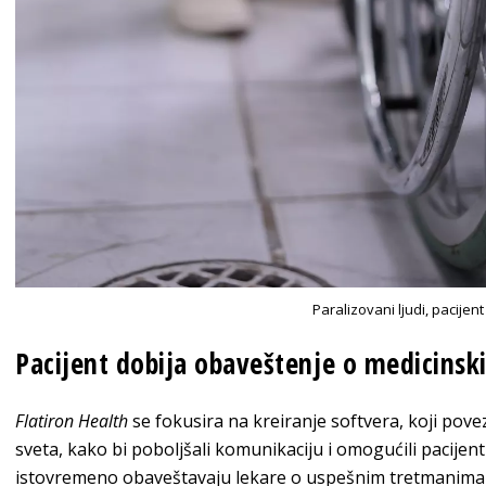
Paralizovani ljudi, pacijent
Pacijent dobija obaveštenje o medicins
Flatiron Health
se fokusira na kreiranje softvera, koji povez
sveta, kako bi poboljšali komunikaciju i omogućili pacije
istovremeno obaveštavaju lekare o uspešnim tretmanima ko