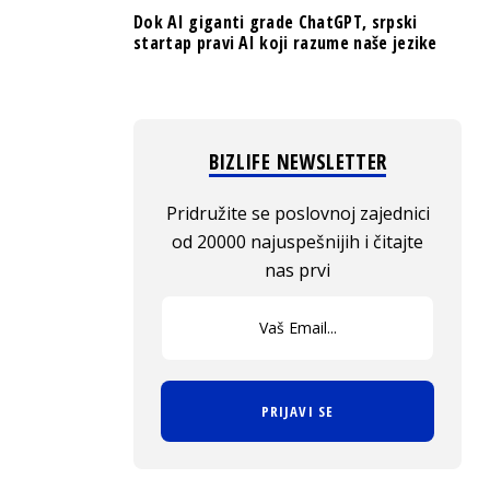
Dok AI giganti grade ChatGPT, srpski
startap pravi AI koji razume naše jezike
BIZLIFE NEWSLETTER
Pridružite se poslovnoj zajednici
od 20000 najuspešnijih i čitajte
nas prvi
PRIJAVI SE