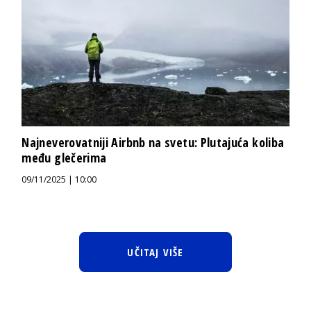
Najneverovatniji Airbnb na svetu: Plutajuća koliba
među glečerima
09/11/2025 | 10:00
UČITAJ VIŠE