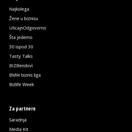
Najkolega
Žene u biznisu
UticajnOdgovorno
Šta jedemo
30 ispod 30
Tasty Talks
BIZBendovi
BMW biznis liga
Bizlife Week
Za partnere
Saradnja
Media Kit