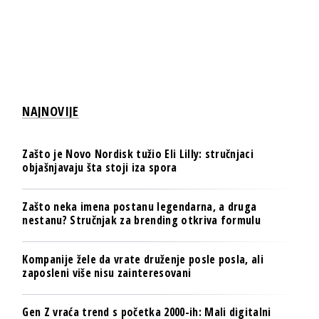
NAJNOVIJE
Zašto je Novo Nordisk tužio Eli Lilly: stručnjaci
objašnjavaju šta stoji iza spora
Zašto neka imena postanu legendarna, a druga
nestanu? Stručnjak za brending otkriva formulu
Kompanije žele da vrate druženje posle posla, ali
zaposleni više nisu zainteresovani
Gen Z vraća trend s početka 2000-ih: Mali digitalni