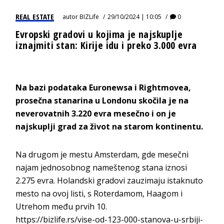
REAL ESTATE
autor
BIZLife
29/10/2024 | 10:05
0
Evropski gradovi u kojima je najskuplje
iznajmiti stan: Kirije idu i preko 3.000 evra
Na bazi podataka Euronewsa i Rightmovea,
prosečna stanarina u Londonu skočila je na
neverovatnih 3.220 evra mesečno i on je
najskuplji grad za život na starom kontinentu.
Na drugom je mestu Amsterdam, gde mesečni
najam jednosobnog nameštenog stana iznosi
2.275 evra. Holandski gradovi zauzimaju istaknuto
mesto na ovoj listi, s Roterdamom, Haagom i
Utrehom među prvih 10.
https://bizlife.rs/vise-od-123-000-stanova-u-srbiji-