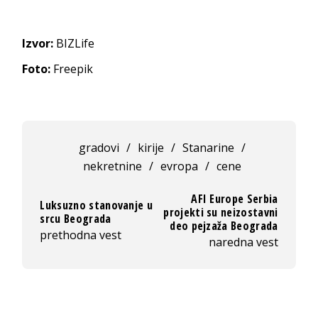
Izvor:
BIZLife
Foto:
Freepik
gradovi
/
kirije
/
Stanarine
/
nekretnine
/
evropa
/
cene
AFI Europe Serbia
Luksuzno stanovanje u
projekti su neizostavni
srcu Beograda
deo pejzaža Beograda
prethodna vest
naredna vest