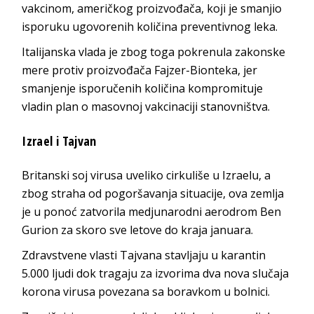
vakcinom, američkog proizvođača, koji je smanjio
isporuku ugovorenih količina preventivnog leka.
Italijanska vlada je zbog toga pokrenula zakonske
mere protiv proizvođača Fajzer-Bionteka, jer
smanjenje isporučenih količina kompromituje
vladin plan o masovnoj vakcinaciji stanovništva.
Izrael i Tajvan
Britanski soj virusa uveliko cirkuliše u Izraelu, a
zbog straha od pogoršavanja situacije, ova zemlja
je u ponoć zatvorila medjunarodni aerodrom Ben
Gurion za skoro sve letove do kraja januara.
Zdravstvene vlasti Tajvana stavljaju u karantin
5.000 ljudi dok tragaju za izvorima dva nova slučaja
korona virusa povezana sa boravkom u bolnici.