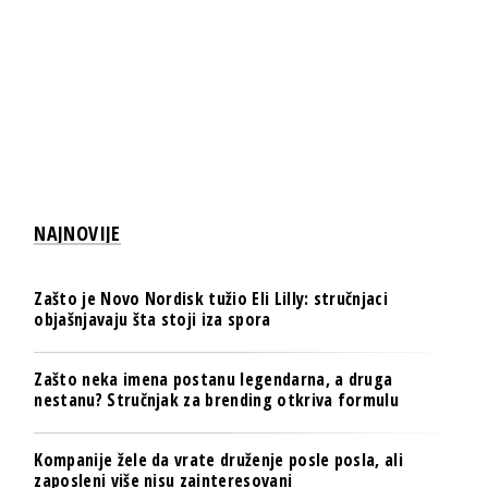
NAJNOVIJE
Zašto je Novo Nordisk tužio Eli Lilly: stručnjaci
objašnjavaju šta stoji iza spora
Zašto neka imena postanu legendarna, a druga
nestanu? Stručnjak za brending otkriva formulu
Kompanije žele da vrate druženje posle posla, ali
zaposleni više nisu zainteresovani