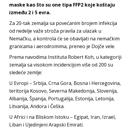
maske kao što su one tipa FFP2 koje koštaju
između 2 i 5 evra.
Za 20-tak zemalja sa povećanim brojem infekcija
od nedelje važe stroža pravila za ulazak u
Nemačku, a kontrola će se obavljati na nemačkim
granicama i aerodromima, preneo je Dojče vele.
Prema navodima Instituta Robert Koh, u kategoriji
zemalja sa visokom incidencijom više od 200 su
sledeće zemlje:
U Evropi – Srbija, Crna Gora, Bosna i Hercegovina,
teritorija Kosovo, Severna Makedonija, Slovenija,
Albanija, Španija, Portugalija, Estonija, Letonija,
Litvanija, Andora i Češka.
U Africi i na Bliskom Istoku – Egipat, Iran, Izrael,
Liban i Ujedinjeni Arapski Emirati.