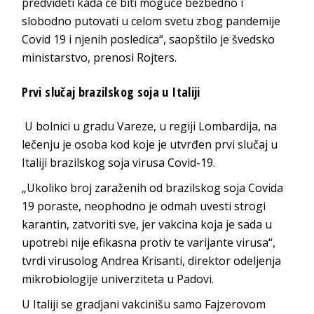
predvideti kada će biti moguće bezbedno i
slobodno putovati u celom svetu zbog pandemije
Covid 19 i njenih posledica“, saopštilo je švedsko
ministarstvo, prenosi Rojters.
Prvi slučaj brazilskog soja u Italiji
U bolnici u gradu Vareze, u regiji Lombardija, na
lečenju je osoba kod koje je utvrđen prvi slučaj u
Italiji brazilskog soja virusa Covid-19.
„Ukoliko broj zaraženih od brazilskog soja Covida
19 poraste, neophodno je odmah uvesti strogi
karantin, zatvoriti sve, jer vakcina koja je sada u
upotrebi nije efikasna protiv te varijante virusa“,
tvrdi virusolog Andrea Krisanti, direktor odeljenja
mikrobiologije univerziteta u Padovi.
U Italiji se gradjani vakcinišu samo Fajzerovom