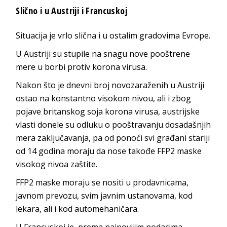
Slično i u Austriji i Francuskoj
Situacija je vrlo slična i u ostalim gradovima Evrope.
U Austriji su stupile na snagu nove pooštrene
mere u borbi protiv korona virusa.
Nakon što je dnevni broj novozaraženih u Austriji
ostao na konstantno visokom nivou, ali i zbog
pojave britanskog soja korona virusa, austrijske
vlasti donele su odluku o pooštravanju dosadašnjih
mera zaključavanja, pa od ponoći svi građani stariji
od 14 godina moraju da nose takođe FFP2 maske
visokog nivoa zaštite.
FFP2 maske moraju se nositi u prodavnicama,
javnom prevozu, svim javnim ustanovama, kod
lekara, ali i kod automehaničara.
U Francuskoj je, prema najnovijim podacima,