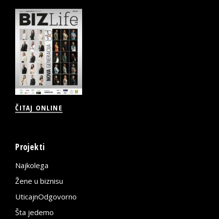
ČITAJ ONLINE
Projekti
Najkolega
Žene u biznisu
UticajnOdgovorno
Šta jedemo