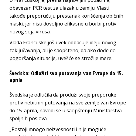
obavezan PCR test za ulazak u zemlju. Vlasti
takođe preporučuju prestanak korišćenja običnih
maski, jer nisu dovoljno efikasne u borbi protiv
novog soja virusa.
Vlada Francuske još uvek odbacuje ideju novog
zaključavanja, ali je saopšteno, da ako dođe do
pogoršanja situacije, uvešće se strožije mere.
Švedska: Odložiti sva putovanja van Evrope do 15.
aprila
Švedska je odlučila da produži svoje preporuke
protiv nebitnih putovanja na sve zemlje van Evrope
do 15. aprila, navodi se u saopštenju Ministarstva
spoljnih poslova.
„Postoji mnogo neizvesnosti i nije moguće