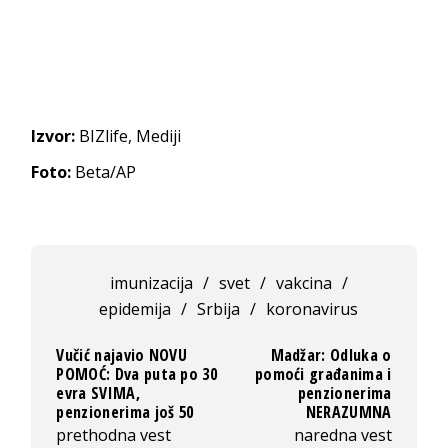
Izvor:
BIZlife, Mediji
Foto:
Beta/AP
imunizacija
/
svet
/
vakcina
/
epidemija
/
Srbija
/
koronavirus
Vučić najavio NOVU
Madžar: Odluka o
POMOĆ: Dva puta po 30
pomoći građanima i
evra SVIMA,
penzionerima
penzionerima još 50
NERAZUMNA
prethodna vest
naredna vest