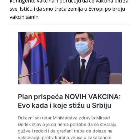
kontigente vakcina, i poručuju da će vakcina biti za
sve. Ističu i da smo treća zemlja u Evropi po broju
vakcinisanih.