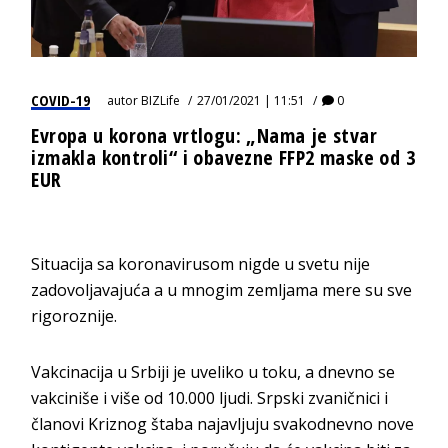
COVID-19
autor
BIZLife
27/01/2021 | 11:51
0
Evropa u korona vrtlogu: „Nama je stvar
izmakla kontroli“ i obavezne FFP2 maske od 3
EUR
Situacija sa koronavirusom nigde u svetu nije
zadovoljavajuća a u mnogim zemljama mere su sve
rigoroznije.
Vakcinacija u Srbiji je uveliko u toku, a dnevno se
vakciniše i više od 10.000 ljudi. Srpski zvaničnici i
članovi Kriznog štaba najavljuju svakodnevno nove