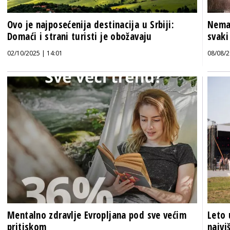
Ovo je najposećenija destinacija u Srbiji:
Nemat
Domaći i strani turisti je obožavaju
svaki
02/10/2025 | 14:01
08/08/2
Mentalno zdravlje Evropljana pod sve većim
Leto 
pritiskom
najvi