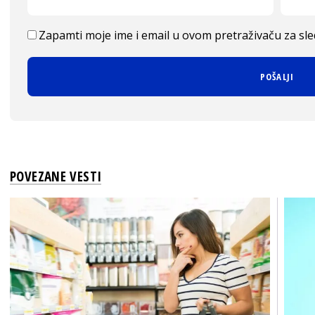
Zapamti moje ime i email u ovom pretraživaču za sl
POVEZANE VESTI