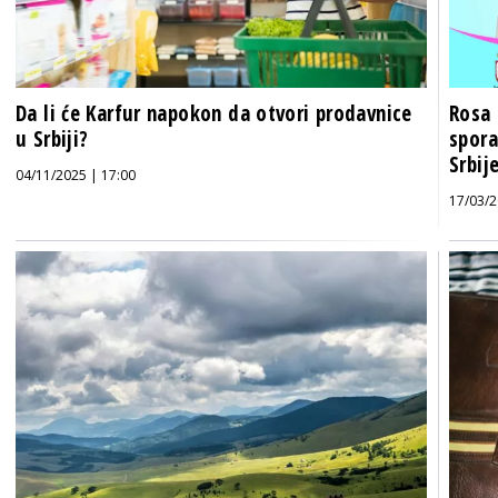
Da li će Karfur napokon da otvori prodavnice
Rosa 
u Srbiji?
spora
Srbij
04/11/2025 | 17:00
17/03/2