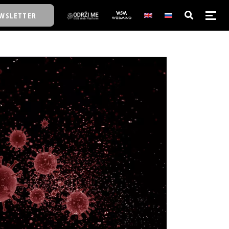
WSLETTER
E/SCHOOL
E/SCHOOL
A
A