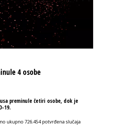
nule 4 osobe
rusa preminule četiri osobe, dok je
D-19.
vano ukupno 726.454‬ potvrđena slučaja