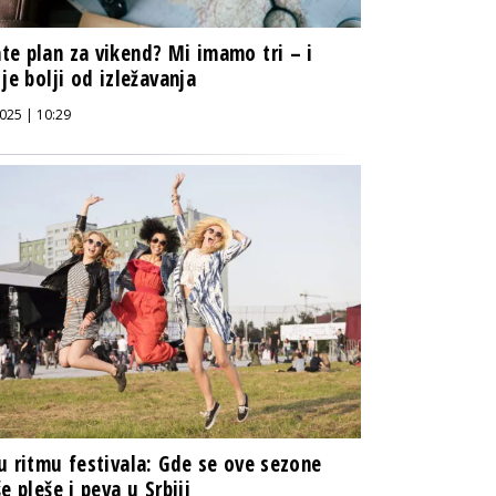
e plan za vikend? Mi imamo tri – i
 je bolji od izležavanja
025 | 10:29
u ritmu festivala: Gde se ove sezone
še pleše i peva u Srbiji