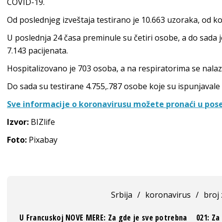
COVID-19.
Od poslednjeg izveštaja testirano je 10.663 uzoraka, od koj
U poslednja 24 časa preminule su četiri osobe, a do sada
7.143‬ pacijenata.
Hospitalizovano je 703 osoba, a na respiratorima se nalazi
Do sada su testirane 4.755,.787‬ osobe koje su ispunjavale k
Sve informacije o koronavirusu možete pronaći u pos
Izvor:
BIZlife
Foto:
Pixabay
Srbija
/
koronavirus
/
broj 
U Francuskoj NOVE MERE: Za gde je sve potrebna
021: Za