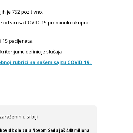
ih je 752 pozitivno.
 je od virusa COVID-19 preminulo ukupno
 15 pacijenata.
riterijume definicije slučaja.
ebnoj rubrici na našem sajtu COVID-19.
zaraženih u srbiji
 kovid bolnicu u Novom Sadu još 440 miliona