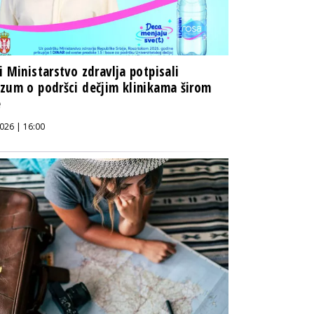
i Ministarstvo zdravlja potpisali
zum o podršci dečjim klinikama širom
e
026 | 16:00