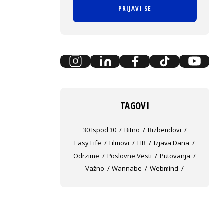
PRIJAVI SE
TAGOVI
30 Ispod 30
Bitno
Bizbendovi
Easy Life
Filmovi
HR
Izjava Dana
Odrzime
Poslovne Vesti
Putovanja
Važno
Wannabe
Webmind