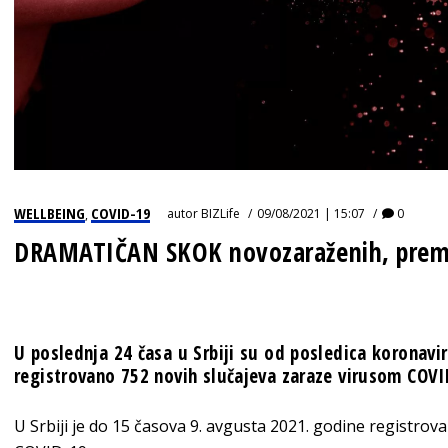
WELLBEING
COVID-19
autor
BIZLife
09/08/2021 | 15:07
0
,
DRAMATIČAN SKOK novozaraženih, premi
U poslednja 24 časa u Srbiji su od posledica koronavi
registrovano 752 novih slučajeva zaraze virusom COVI
U Srbiji je do 15 časova 9. avgusta 2021. godine registro