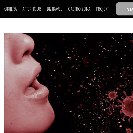
KARIJERA
AFTERHOUR
BIZTRAVEL
GASTRO ZONA
PROJEKTI
NE
POSAO
FILM I SCENA
NAJKOLEGA
LJUDI (HR)
KNJIGE
TASTY TALKS
POSAO
FILM I SCENA
NAJKOLEGA
JE
MOJ UGAO
AUTO SVET
30 ISPOD 30
LJUDI (HR)
KNJIGE
TASTY TALKS
USAVRŠAVANJE
STIL
BACK TO OFFIC
JE
MOJ UGAO
AUTO SVET
30 ISPOD 30
KNOW-HOW
WELLBEING
BIZBENDOVI
USAVRŠAVANJE
STIL
BACK TO OFFIC
BIZKOLEGIJUM
KNOW-HOW
WELLBEING
BIZBENDOVI
BMW BIZNIS LIG
BIZKOLEGIJUM
BIZLIFE WEEK
BMW BIZNIS LIG
IZJAVA GODINE
BIZLIFE WEEK
IZJAVA GODINE