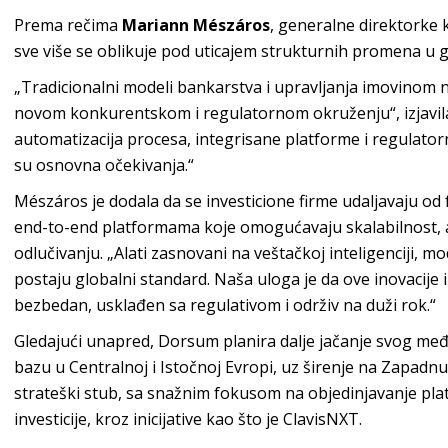
Prema rečima
Mariann Mészáros
, generalne direktorke
sve više se oblikuje pod uticajem strukturnih promena u glo
„Tradicionalni modeli bankarstva i upravljanja imovinom n
novom konkurentskom i regulatornom okruženju“, izjavila 
automatizacija procesa, integrisane platforme i regulatorn
su osnovna očekivanja.“
Mészáros je dodala da se investicione firme udaljavaju o
end-to-end platformama koje omogućavaju skalabilnost, 
odlučivanju. „Alati zasnovani na veštačkoj inteligenciji, m
postaju globalni standard. Naša uloga je da ove inovacije
bezbedan, usklađen sa regulativom i održiv na duži rok.“
Gledajući unapred, Dorsum planira dalje jačanje svog međ
bazu u Centralnoj i Istočnoj Evropi, uz širenje na Zapadnu
strateški stub, sa snažnim fokusom na objedinjavanje plat
investicije, kroz inicijative kao što je ClavisNXT.