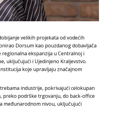
dobijanje velikih projekata od vodećih
zicionirao Dorsum kao pouzdanog dobavljača
e regionalna ekspanzija u Centralnoj i
, uključujući i Ujedinjeno Kraljevstvo.
nstitucija koje upravljaju značajnom
trebama industrije, pokrivajući celokupan
a, preko podrške trgovanju, do back-office
i na međunarodnom nivou, uključujući