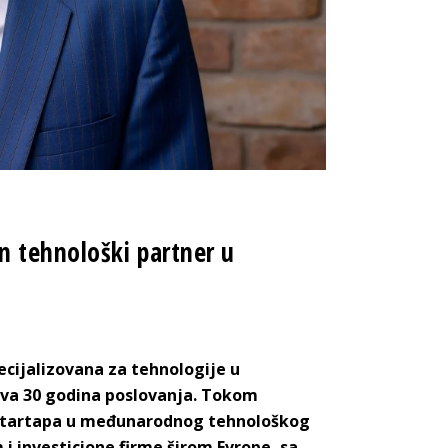
 tehnološki partner u
ecijalizovana za tehnologije u
žava 30 godina poslovanja. Tokom
g startapa u međunarodnog tehnološkog
i investicione firme širom Evrope, sa