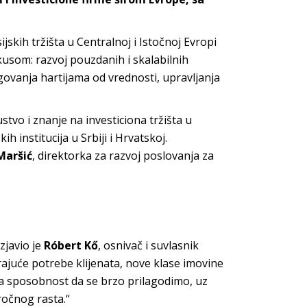
jskih tržišta u Centralnoj i Istočnoj Evropi
kusom: razvoj pouzdanih i skalabilnih
rgovanja hartijama od vrednosti, upravljanja
tvo i znanje na investiciona tržišta u
h institucija u Srbiji i Hrvatskoj.
Maršić
, direktorka za razvoj poslovanja za
zjavio je
Róbert Kő
, osnivač i suvlasnik
juće potrebe klijenata, nove klase imovine
ša sposobnost da se brzo prilagodimo, uz
ročnog rasta.“