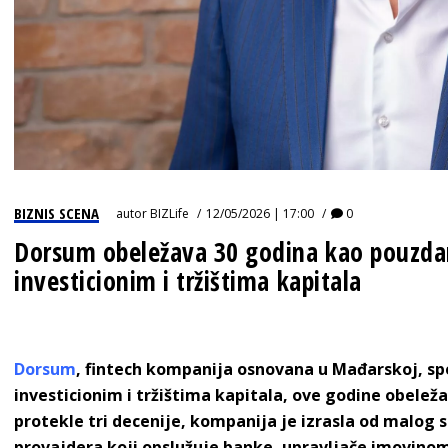
BIZNIS SCENA
autor
BIZLife
12/05/2026 | 17:00
0
Dorsum obeležava 30 godina kao pouzdan
investicionim i tržištima kapitala
Dorsum
, fintech kompanija osnovana u Mađarskoj, sp
investicionim i tržištima kapitala, ove godine obele
protekle tri decenije, kompanija je izrasla od malo
provajdera koji opslužuje banke, upravljače imovinom 