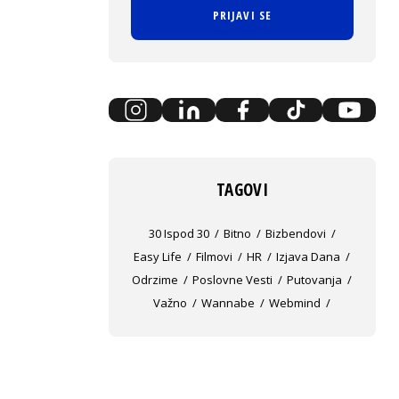
PRIJAVI SE
TAGOVI
30 Ispod 30
Bitno
Bizbendovi
Easy Life
Filmovi
HR
Izjava Dana
Odrzime
Poslovne Vesti
Putovanja
Važno
Wannabe
Webmind