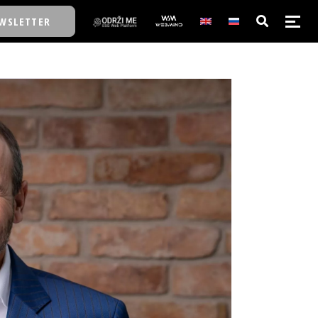
WSLETTER
E/SCHOOL
E/SCHOOL
A
A