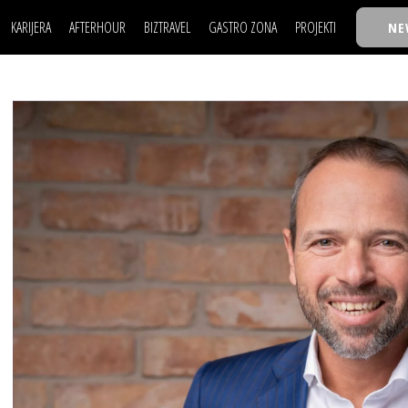
KARIJERA
AFTERHOUR
BIZTRAVEL
GASTRO ZONA
PROJEKTI
NE
POSAO
FILM I SCENA
NAJKOLEGA
LJUDI (HR)
KNJIGE
TASTY TALKS
POSAO
FILM I SCENA
NAJKOLEGA
JE
MOJ UGAO
AUTO SVET
30 ISPOD 30
LJUDI (HR)
KNJIGE
TASTY TALKS
USAVRŠAVANJE
STIL
BACK TO OFFIC
JE
MOJ UGAO
AUTO SVET
30 ISPOD 30
KNOW-HOW
WELLBEING
BIZBENDOVI
USAVRŠAVANJE
STIL
BACK TO OFFIC
BIZKOLEGIJUM
KNOW-HOW
WELLBEING
BIZBENDOVI
BMW BIZNIS LIG
BIZKOLEGIJUM
BIZLIFE WEEK
BMW BIZNIS LIG
IZJAVA GODINE
BIZLIFE WEEK
IZJAVA GODINE