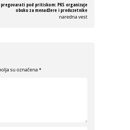
 pregovarati pod pritiskom: PKS organizuje
obuku za menadžere i preduzetnike
naredna vest
olja su označena
*