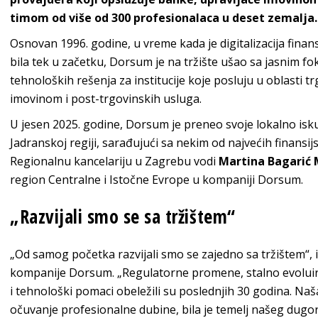
timom od više od 300 profesionalaca u deset zemalja.
Osnovan 1996. godine, u vreme kada je digitalizacija finansi
bila tek u začetku, Dorsum je na tržište ušao sa jasnim fo
tehnoloških rešenja za institucije koje posluju u oblasti t
imovinom i post-trgovinskih usluga.
U jesen 2025. godine, Dorsum je preneo svoje lokalno iskus
Jadranskoj regiji, sarađujući sa nekim od najvećih finansijski
Regionalnu kancelariju u Zagrebu vodi
Martina Bagarić 
region Centralne i Istočne Evrope u kompaniji Dorsum.
„Razvijali smo se sa tržištem“
„Od samog početka razvijali smo se zajedno sa tržištem“, i
kompanije Dorsum. „Regulatorne promene, stalno evoluira
i tehnološki pomaci obeležili su poslednjih 30 godina. Na
očuvanje profesionalne dubine, bila je temelj našeg dugo