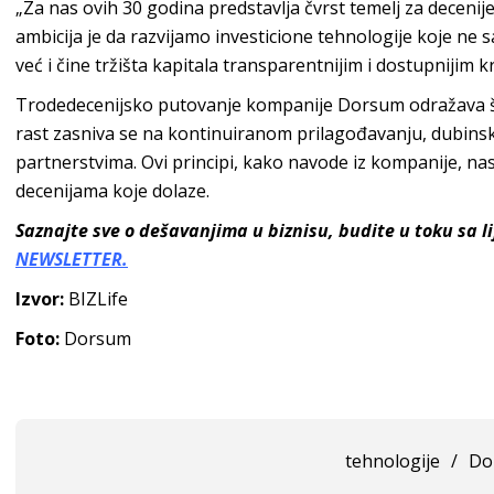
„Za nas ovih 30 godina predstavlja čvrst temelj za decenij
ambicija je da razvijamo investicione tehnologije koje ne 
već i čine tržišta kapitala transparentnijim i dostupnijim k
Trodedecenijsko putovanje kompanije Dorsum odražava širu 
rast zasniva se na kontinuiranom prilagođavanju, dubin
partnerstvima. Ovi principi, kako navode iz kompanije, nas
decenijama koje dolaze.
Saznajte sve o dešavanjima u biznisu, budite u toku sa 
NEWSLETTER.
Izvor:
BIZLife
Foto:
Dorsum
tehnologije
/
Do