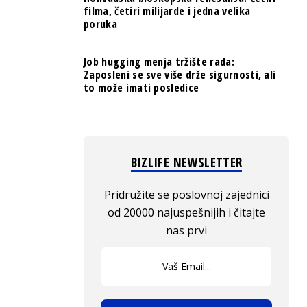
filma, četiri milijarde i jedna velika
poruka
Job hugging menja tržište rada:
Zaposleni se sve više drže sigurnosti, ali
to može imati posledice
BIZLIFE NEWSLETTER
Pridružite se poslovnoj zajednici
od 20000 najuspešnijih i čitajte
nas prvi