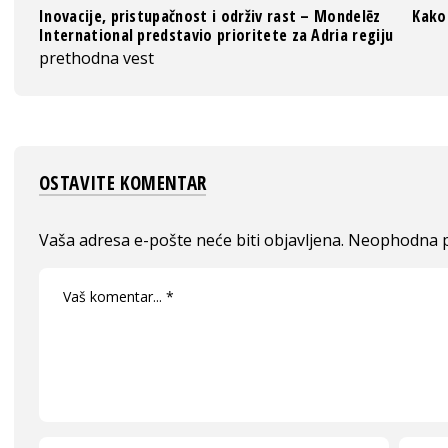
Inovacije, pristupačnost i održiv rast – Mondelēz
Kako
International predstavio prioritete za Adria regiju
prethodna vest
OSTAVITE KOMENTAR
Vaša adresa e-pošte neće biti objavljena.
Neophodna p