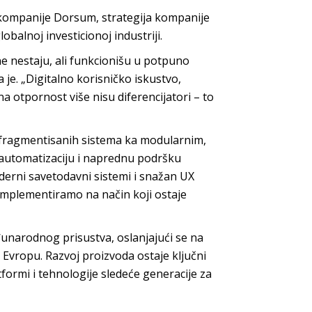
 kompanije Dorsum, strategija kompanije
balnoj investicionoj industriji.
e nestaju, ali funkcionišu u potpuno
je. „Digitalno korisničko iskustvo,
a otpornost više nisu diferencijatori – to
d fragmentisanih sistema ka modularnim,
automatizaciju i naprednu podršku
oderni savetodavni sistemi i snažan UX
 implementiramo na način koji ostaje
unarodnog prisustva, oslanjajući se na
 Evropu. Razvoj proizvoda ostaje ključni
formi i tehnologije sledeće generacije za