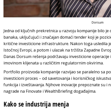
Dorsum
Jedna od ključnih prekretnica u razvoju kompanije bilo je 
banaka, uključujući i značajan domaći tender koji je po
kritične investicione infrastrukture. Nakon toga usledila j
Istočnoj Evropi, a potom i ulazak na tržišta Zapadne Evrope
Danas Dorsum rešenja podržavaju investicione operacije i
imovinom klijenata u različitim regulatornim okvirima.
Portfolio proizvoda kompanije razvijao se paralelno sa po
investicioni proces – od savetovanja i korisničkog iskustv
funkcija i izveštavanja. Njihove inovacije prepoznate su 
nagrade na Finovate i WealthBriefing događajima.
Kako se industrija menja