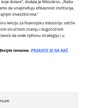
e koje dolaze“, dodala je Mészáros. „Naša
samo da unapređuju efikasnost institucija,
rajnjim investitorima.“
lekciju za finansijsku industriju: održiv
skom stručnom znanju i dugoročnim
taviće da vode njihovu strategiju i u
lifestyle temama.
PRIJAVITE SE NA NAŠ
rsum