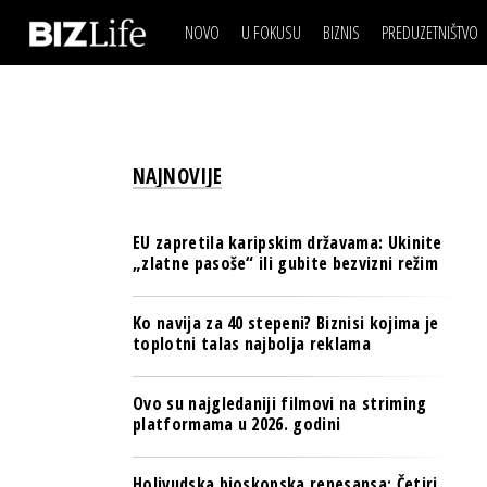
NOVO
U FOKUSU
BIZNIS
PREDUZETNIŠTVO
IZJAVA DANA
BIZNIS SCENA
VIDEO
REAL ESTATE
IZJAVA DANA
BIZNIS SCENA
BREND I KOMUNIKACI
VIDEO
REAL ESTATE
ESG & ENERGY
NAJNOVIJE
BREND I KOMUNIKACI
BANKE
ESG & ENERGY
OSIGURANJE
EU zapretila karipskim državama: Ukinite
BANKE
„zlatne pasoše“ ili gubite bezvizni režim
TECH I AI
OSIGURANJE
BIZNIS & SPORT
Ko navija za 40 stepeni? Biznisi kojima je
TECH I AI
toplotni talas najbolja reklama
PULS REGIONA
BIZNIS & SPORT
NOVO NA RAFU
Ovo su najgledaniji filmovi na striming
PULS REGIONA
platformama u 2026. godini
NOVO NA RAFU
Holivudska bioskopska renesansa: Četiri