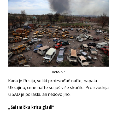
Beta/AP
Kada je Rusija, veliki proizvođač nafte, napala
Ukrajinu, cene nafte su još više skočile. Proizvodnja
u SAD je porasla, ali nedovoljno.
„Seizmička kriza gladi“