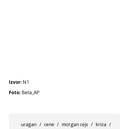
Izvor:
N1
Foto:
Beta_AP
uragan
/
cene
/
morgan cejs
/
kriza
/