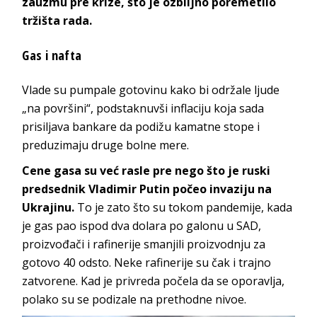
zauzmu pre krize, što je ozbiljno poremetilo
tržišta rada.
Gas i nafta
Vlade su pumpale gotovinu kako bi održale ljude
„na površini“, podstaknuvši inflaciju koja sada
prisiljava bankare da podižu kamatne stope i
preduzimaju druge bolne mere.
Cene gasa su već rasle pre nego što je ruski
predsednik Vladimir Putin počeo invaziju na
Ukrajinu.
To je zato što su tokom pandemije, kada
je gas pao ispod dva dolara po galonu u SAD,
proizvođači i rafinerije smanjili proizvodnju za
gotovo 40 odsto. Neke rafinerije su čak i trajno
zatvorene. Kad je privreda počela da se oporavlja,
polako su se podizale na prethodne nivoe.