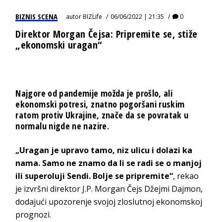
BIZNIS SCENA
autor
BIZLife
06/06/2022 | 21:35
0
Direktor Morgan Čejsa: Pripremite se, stiže
„ekonomski uragan“
Najgore od pandemije možda je prošlo, ali
ekonomski potresi, znatno pogoršani ruskim
ratom protiv Ukrajine, znače da se povratak u
normalu nigde ne nazire.
„Uragan je upravo tamo, niz ulicu i dolazi ka
nama. Samo ne znamo da li se radi se o manjoj
ili superoluji Sendi. Bolje se pripremite“
, rekao
je izvršni direktor J.P. Morgan Čejs Džejmi Dajmon,
dodajući upozorenje svojoj zloslutnoj ekonomskoj
prognozi.