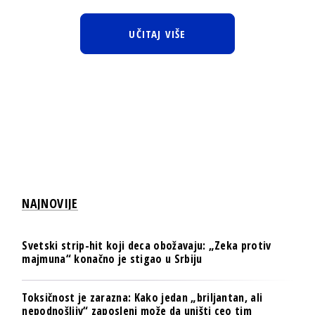
UČITAJ VIŠE
NAJNOVIJE
Svetski strip-hit koji deca obožavaju: „Zeka protiv
majmuna“ konačno je stigao u Srbiju
Toksičnost je zarazna: Kako jedan „briljantan, ali
nepodnošljiv“ zaposleni može da uništi ceo tim