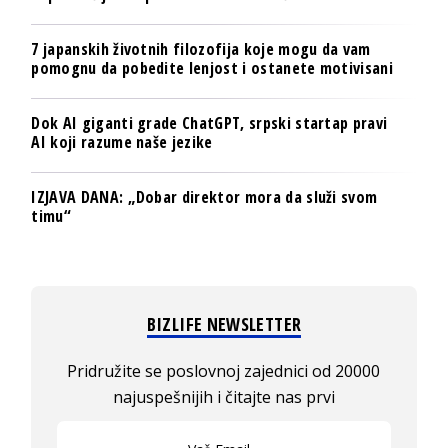
7 japanskih životnih filozofija koje mogu da vam
pomognu da pobedite lenjost i ostanete motivisani
Dok AI giganti grade ChatGPT, srpski startap pravi
AI koji razume naše jezike
IZJAVA DANA: „Dobar direktor mora da služi svom
timu“
BIZLIFE NEWSLETTER
Pridružite se poslovnoj zajednici od 20000
najuspešnijih i čitajte nas prvi