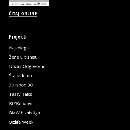
ČITAJ ONLINE
Projekti
Najkolega
Žene u biznisu
UticajnOdgovorno
Šta jedemo
30 ispod 30
Tasty Talks
BIZBendovi
BMW biznis liga
Bizlife Week