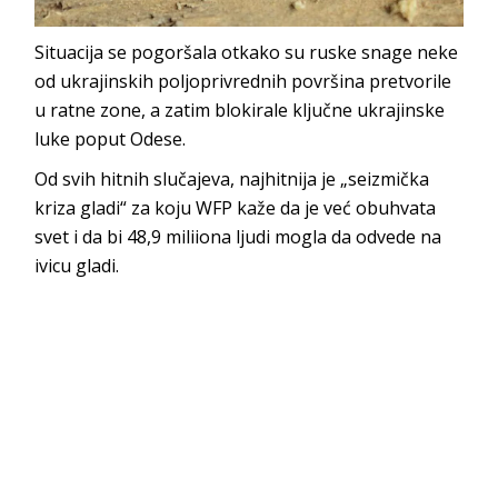
Situacija se pogoršala otkako su ruske snage neke
od ukrajinskih poljoprivrednih površina pretvorile
u ratne zone, a zatim blokirale ključne ukrajinske
luke poput Odese.
Od svih hitnih slučajeva, najhitnija je „seizmička
kriza gladi“ za koju WFP kaže da je već obuhvata
svet i da bi 48,9 miliiona ljudi mogla da odvede na
ivicu gladi.