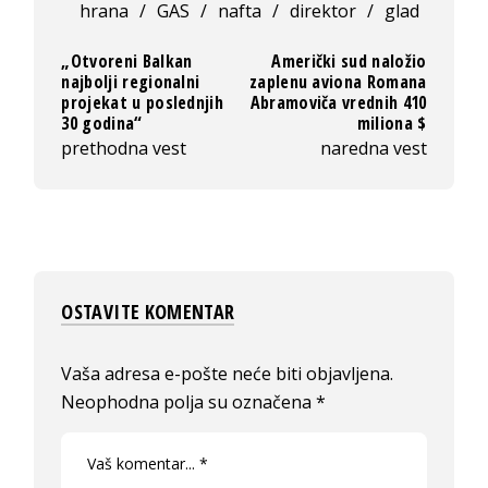
hrana
/
GAS
/
nafta
/
direktor
/
glad
„Otvoreni Balkan
Američki sud naložio
najbolji regionalni
zaplenu aviona Romana
projekat u poslednjih
Abramoviča vrednih 410
30 godina“
miliona $
prethodna vest
naredna vest
OSTAVITE KOMENTAR
Vaša adresa e-pošte neće biti objavljena.
Neophodna polja su označena
*