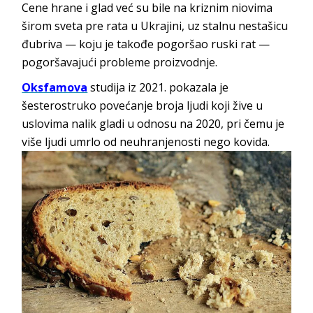
Cene hrane i glad već su bile na kriznim niovima
širom sveta pre rata u Ukrajini, uz stalnu nestašicu
đubriva — koju je takođe pogoršao ruski rat —
pogoršavajući probleme proizvodnje.
Oksfamova
studija iz 2021. pokazala je
šesterostruko povećanje broja ljudi koji žive u
uslovima nalik gladi u odnosu na 2020, pri čemu je
više ljudi umrlo od neuhranjenosti nego kovida.