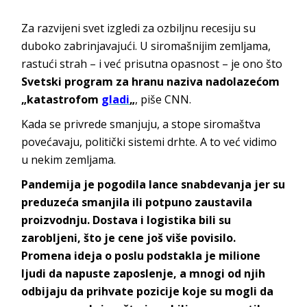
Za razvijeni svet izgledi za ozbiljnu recesiju su
duboko zabrinjavajući. U siromašnijim zemljama,
rastući strah – i već prisutna opasnost – je ono što
Svetski program za hranu naziva nadolazećom
„katastrofom
gladi
„
, piše CNN.
Kada se privrede smanjuju, a stope siromaštva
povećavaju, politički sistemi drhte. A to već vidimo
u nekim zemljama.
Pandemija je pogodila lance snabdevanja jer su
preduzeća smanjila ili potpuno zaustavila
proizvodnju. Dostava i logistika bili su
zarobljeni, što je cene još više povisilo.
Promena ideja o poslu podstakla je milione
ljudi da napuste zaposlenje, a mnogi od njih
odbijaju da prihvate pozicije koje su mogli da