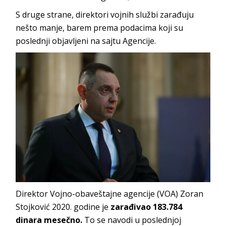
S druge strane, direktori vojnih službi zarađuju
nešto manje, barem prema podacima koji su
poslednji objavljeni na sajtu Agencije.
Direktor Vojno-obaveštajne agencije (VOA) Zoran
Stojković 2020. godine je
zarađivao 183.784
dinara mesečno.
To se navodi u poslednjoj