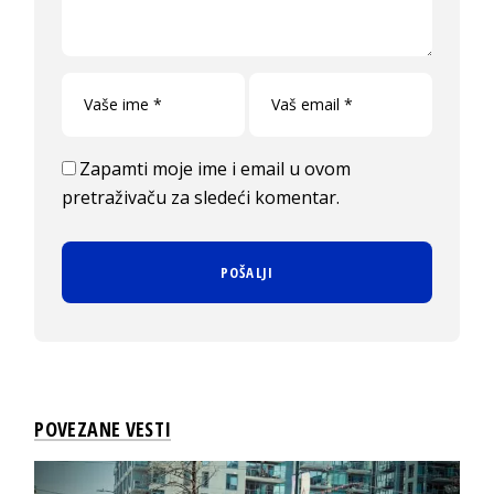
Zapamti moje ime i email u ovom
pretraživaču za sledeći komentar.
POVEZANE VESTI