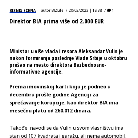
BIZNIS SCENA
autor
BIZLife
20/02/2023 | 18:38
1
Direktor BIA prima više od 2.000 EUR
Ministar u više vlada i resora Aleksandar Vulin je
nakon formiranja poslednje Vlade Srbije u oktobru
prešao na mesto direktora Bezbednosno-
informativne agencije.
Prema imovinskoj karti koju je podneo u
decembru prošle godine Agenciji za
sprečavanje korupcije, kao direktor BIA ima
mesečnu platu od 260.012 dinara.
Takođe, navodi se da Vulin u svom vlasništvu ima
stan od 107 kvadrata i garažu, ali nema automobil.