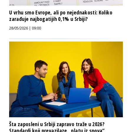
U vrhu smo Evrope, ali po nejednakosti: Koliko
zarađuje najbogatijih 0,1% u Srbiji?
28/05/2026 | 09:00
Šta zaposleni u Srbiji zapravo traže u 2026?
Standardi koji prevazilaze „platu iz snova“