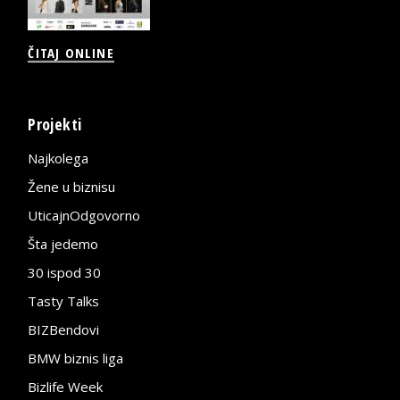
ČITAJ ONLINE
Projekti
Najkolega
Žene u biznisu
UticajnOdgovorno
Šta jedemo
30 ispod 30
Tasty Talks
BIZBendovi
BMW biznis liga
Bizlife Week