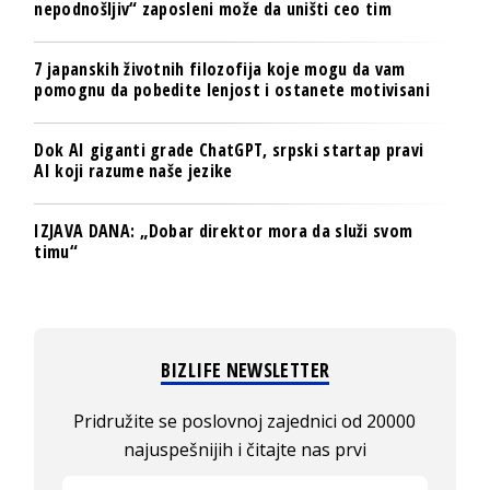
nepodnošljiv“ zaposleni može da uništi ceo tim
7 japanskih životnih filozofija koje mogu da vam
pomognu da pobedite lenjost i ostanete motivisani
Dok AI giganti grade ChatGPT, srpski startap pravi
AI koji razume naše jezike
IZJAVA DANA: „Dobar direktor mora da služi svom
timu“
BIZLIFE NEWSLETTER
Pridružite se poslovnoj zajednici od 20000
najuspešnijih i čitajte nas prvi