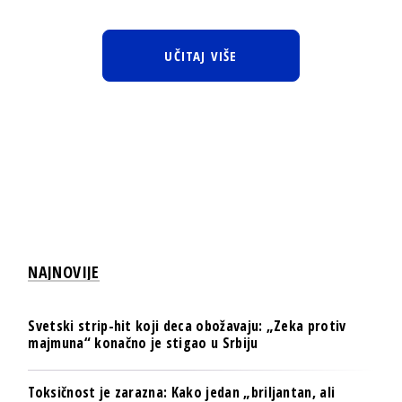
UČITAJ VIŠE
NAJNOVIJE
Svetski strip-hit koji deca obožavaju: „Zeka protiv
majmuna“ konačno je stigao u Srbiju
Toksičnost je zarazna: Kako jedan „briljantan, ali