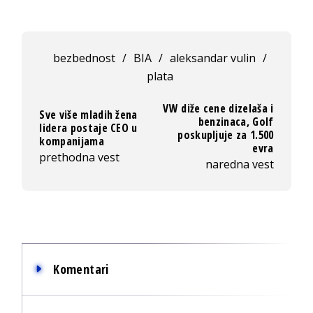
bezbednost
/
BIA
/
aleksandar vulin
/
plata
VW diže cene dizelaša i
Sve više mladih žena
benzinaca, Golf
lidera postaje CEO u
poskupljuje za 1.500
kompanijama
evra
prethodna vest
naredna vest
Komentari