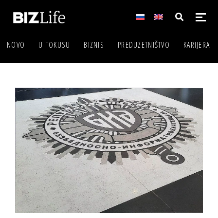
NOVO
U FOKUSU
BIZNIS
PREDUZETNIŠTVO
KARIJERA