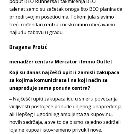
poput
BEO
Runnersa
i takmičenja
BEO
talenat
samo su začetak onoga što
BEO
planira da
priredi svojim posetiocima. Tokom jula slavimo
treći rođendan centra i neskromno obećavamo
najluđu zabav
u u gradu.
Drag
ana Protić
menadžer centara
Mercator
i
Immo Outlet
Koji su danas najčešć
i upiti i zamisli zakupaca
sa kojima komunicirate i na koji način se
unapređuje sama ponuda centra?
‒ Najčešći upiti zakupaca idu u smeru povećanja
vidljivosti postojeće ponude i njenog unapređenja,
ali i lepšeg i ugodnijeg ambijenta za kupovinu,
novih sadržaja, a sve to da bismo zajedno zadržali
lojalne kupce i istovremeno privukli nove.