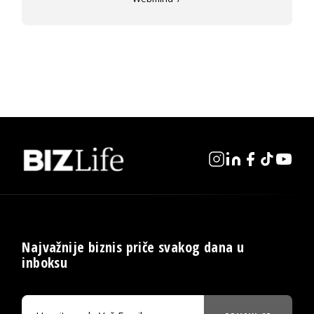
Najvažnije biznis priče svakog dana u
inboksu