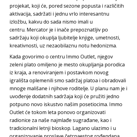
projekat, koji će, pored sezone popusta i različitih
aktivacija, sadržati i jednu vrlo interesantnu
izložbu, kakvu do sada nismo imali u
centru.
Mercator
je i inače prepoznatljiv po
sadržaju koji okuplja ljubitelje knjige, umetnosti,
kreativnosti, uz nezaobilaznu notu
hedonizma.
Kada govorimo o centru
Immo Outlet
, njegov
zeleni plato omiljeno je mesto okupljanja porodica
iz kraja, a renoviranjem i postavkom novog
igrališta oplemenili smo sadržaj platoa i obradovali
mnoge mališane i njihove roditelje. U planu nam je i
uvođenje dodatnih sadržaja koji će pružiti jedno
potpuno novo iskustvo našim posetiocima.
Immo
Outlet
će tokom leta ponovo organizovati
radionice za naše najmlađe sugrađane, kao i
tradicionalni letnji bioskop. Lagano ulazimo i u
organizovanje proslave četrnaestog rođendana