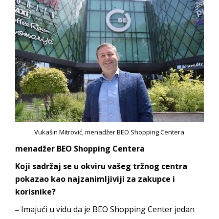
Vukašin Mitrović, menadžer BEO Shopping Centera
menadžer
BEO Shopping Centera
Koji sadržaj se u okviru vašeg tržnog centra
pokazao kao najzanimljiviji za zakupce i
korisnike?
‒ Imajući u vidu da je
BEO Shopping Center
jedan