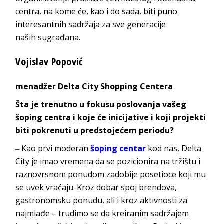
centra, na kome će, kao i do sada, biti puno
interesantnih sadržaja za sve generacije
naših
sugrađana.
Vojisl
av Popović
menadžer
Delta City Shopping Centera
Šta je trenutno u fokusu poslovanja vašeg
šoping centra i koje će inicijative i koji projekti
biti pokrenuti u predstojećem periodu?
‒ Kao prvi moderan
šoping centar
kod nas,
Delta
City
je imao vremena da se pozicionira na tržištu i
raznovrsnom ponudom zadobije posetioce koji mu
se uvek vraćaju. Kroz dobar spoj brendova,
gastronomsku ponudu, ali i kroz aktivnosti za
najmlađe – trudimo se da kreiranim sadržajem