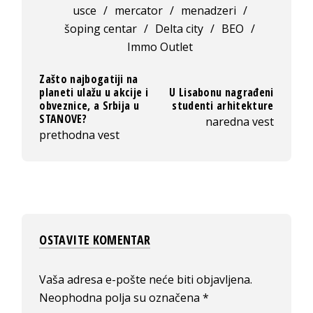
usce
/
mercator
/
menadzeri
/
šoping centar
/
Delta city
/
BEO
/
Immo Outlet
Zašto najbogatiji na
planeti ulažu u akcije i
U Lisabonu nagrađeni
obveznice, a Srbija u
studenti arhitekture
STANOVE?
naredna vest
prethodna vest
OSTAVITE KOMENTAR
Vaša adresa e-pošte neće biti objavljena.
Neophodna polja su označena
*