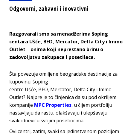
Odgovorni, zabavni i inovativni
Razgovarali smo sa menadžerima šoping
centara Ušće, BEO, Mercator, Delta City i Immo
Outlet – onima koji neprestano brinu o
zadovoljstvu zakupaca i posetilaca.
Šta povezuje omiljene beogradske destinacije za
kupovinu
: šoping
centre
Ušće
,
BEO
,
Mercator
,
Delta City
i
Immo
Outlet
? Najpre je to činjenica da su pod okriljem
kompanije
MPC Properties
, u čijem portfoliju
nastavljaju da rastu, olakšavaju i ulepšavaju
svakodnevicu svojim posetiocima.
Ovi centri, zatim, svaki sa jedinstvenom pozicijom