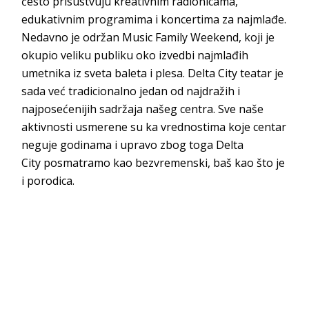
često prisustvuju kreativnim radionicama,
edukativnim programima i koncertima za najmlađe.
Nedavno je održan
Music Family Weekend
, koji je
okupio veliku publiku oko izvedbi najmlađih
umetnika iz sveta baleta i plesa.
Delta City
teatar je
sada već tradicionalno jedan od najdražih i
najposećenijih sadržaja našeg centra. Sve naše
aktivnosti usmerene su ka vrednostima koje centar
neguje godinama i upravo zbog toga
Delta
City
posmatramo kao bezvremenski, baš kao što je
i p
orodica.