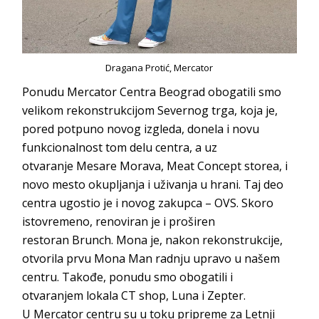
Dragana Protić, Mercator
Ponudu
Mercator Centra Beograd
obogatili smo
velikom rekonstrukcijom Severnog trga, koja je,
pored potpuno novog izgleda, donela i novu
funkcionalnost tom delu centra, a uz
otvaranje
Mesare Morava
,
Meat Concept storea
, i
novo mesto okupljanja i uživanja u hrani. Taj deo
centra ugostio je i novog zakupca –
OVS
. Skoro
istovremeno, renoviran je i proširen
restoran
Brunch
.
Mona
je, nakon rekonstrukcije,
otvorila prvu
Mona Man
radnju upravo u našem
centru. Takođe, ponudu smo obogatili i
otvaranjem lokala
CT shop
,
Luna
i
Zepter
.
U
Mercator centru
su u toku pripreme za Letnji