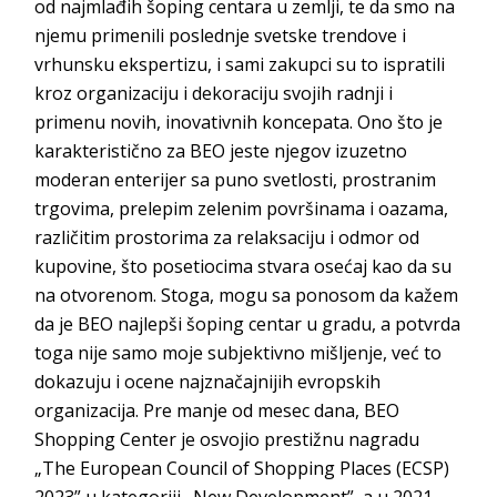
od najmlađih šoping centara u zemlji, te da smo na
njemu primenili poslednje svetske trendove i
vrhunsku ekspertizu, i sami zakupci su to ispratili
kroz organizaciju i dekoraciju svojih radnji i
primenu novih, inovativnih koncepata. Ono što je
karakteristično za
BEO
jeste njegov izuzetno
moderan enterijer sa puno svetlosti, prostranim
trgovima, prelepim zelenim površinama i oazama,
različitim prostorima za relaksaciju i odmor od
kupovine, što posetiocima stvara osećaj kao da su
na otvorenom. Stoga, mogu sa ponosom da kažem
da je
BEO
najlepši šoping centar u gradu, a potvrda
toga nije samo moje subjektivno mišljenje, već to
dokazuju i ocene najznačajnijih evropskih
organizacija. Pre manje od mesec dana,
BEO
Shopping Center
je osvojio prestižnu nagradu
„The European Council of Shopping Places (ECSP)