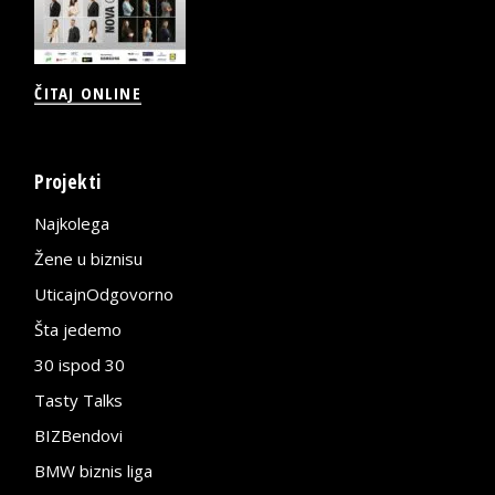
ČITAJ ONLINE
Projekti
Najkolega
Žene u biznisu
UticajnOdgovorno
Šta jedemo
30 ispod 30
Tasty Talks
BIZBendovi
BMW biznis liga