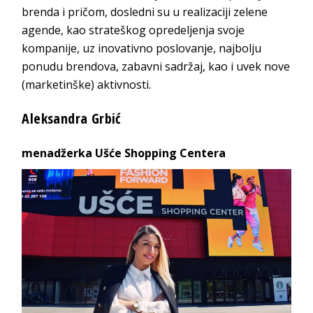
brenda
i pričom, dosledni su u realizaciji zelene
agende, kao strateškog opredeljenja svoje
kompanije, uz inovativno poslovanje, najbolju
ponudu brendova, zabavni sadržaj, kao i uvek nove
(marketinške) a
ktivnosti.
Aleksa
ndra Grbić
menadžerka
Ušće Shopping Centera