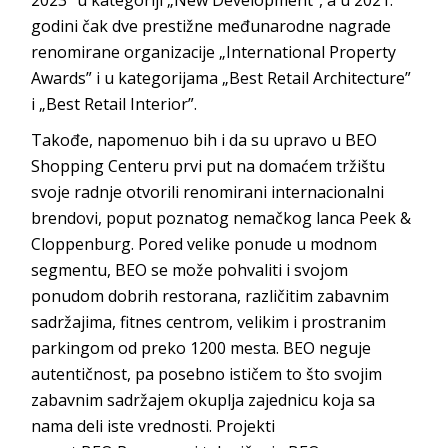
2023” u kategoriji „New Development”, a u 2021.
godini čak dve prestižne međunarodne nagrade
renomirane organizacije „International Property
Awards” i u kategorijama „Best Retail Architecture”
i „Best Retail
Interior”.
Takođe, napomenuo bih i da su upravo u
BEO
Shopping Centeru
prvi put na domaćem tržištu
svoje radnje otvorili renomirani internacionalni
brendovi, poput poznatog nemačkog lanca
Peek &
Cloppenburg
. Pored velike ponude u modnom
segmentu,
BEO
se može pohvaliti i svojom
ponudom dobrih restorana, različitim zabavnim
sadržajima, fitnes centrom, velikim i prostranim
parkingom od preko 1200 mesta.
BEO
neguje
autentičnost, pa posebno ističem to što svojim
zabavnim sadržajem okuplja zajednicu koja sa
nama deli iste vrednosti. Projekti