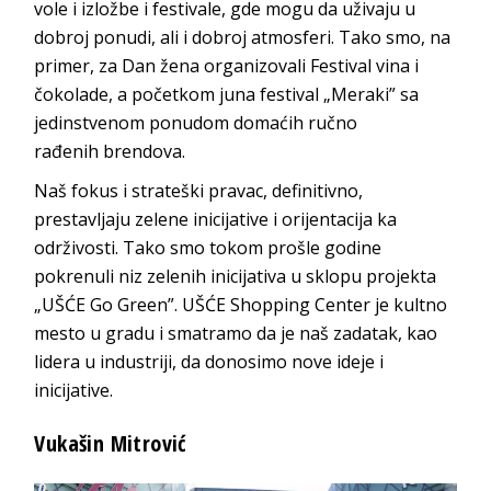
vole i izložbe i festivale, gde mogu da uživaju u
dobroj ponudi, ali i dobroj atmosferi. Tako smo, na
primer, za Dan žena organizovali Festival vina i
čokolade, a početkom juna festival „Meraki” sa
jedinstvenom ponudom domaćih ručno
rađenih
brendova.
Naš fokus i strateški pravac, definitivno,
prestavljaju zelene inicijative i orijentacija ka
održivosti. Tako smo tokom prošle godine
pokrenuli niz zelenih inicijativa u sklopu projekta
„UŠĆE Go Green”.
UŠĆE Shopping Center
je kultno
mesto u gradu i smatramo da je naš zadatak, kao
lidera u industriji, da donosimo nove ideje i
in
icijative.
Vukaši
n Mitrović