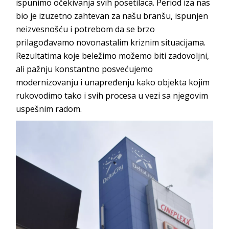
ispunimo očekivanja svih posetilaca. Period iza nas
bio je izuzetno zahtevan za našu branšu, ispunjen
neizvesnošću i potrebom da se brzo
prilagođavamo novonastalim kriznim situacijama.
Rezultatima koje beležimo možemo biti zadovoljni,
ali pažnju konstantno posvećujemo
modernizovanju i unapređenju kako objekta kojim
rukovodimo tako i svih procesa u vezi sa njegovim
uspeš
nim radom.