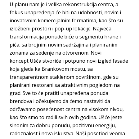
U planu nam je i velika rekonstrukcija centra, a
fokus unapređenja će biti na udobnosti, novim i
inovativnim komercijalnim formatima, kao što su
izložbeni prostori i
pop-up
lokacije. Najveća
transformacija ponude biće u segmentu hrane i
pića, sa brojnim novim sadržajima i planiranim
zonama za sedenje na otvorenom. Novi
koncept
Ušća
stvoriće i potpuno novi izgled fasade
koja gleda ka Brankovom mostu, sa
transparentnom staklenom površinom, gde su
planirani restorani sa atraktivnim pogledom na
grad. Sve to će pratiti unapređena ponuda
brendova i očekujemo da ćemo nastaviti da
održavamo posećenost centra na visokom nivou,
kao što smo to radili svih ovih godina.
U
šće jeste
sinonim za dobru ponudu, pozitivnu energiju,
radoznalost i nova iskustva. Naši posetioci veoma