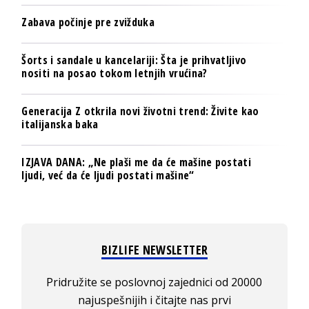
Zabava počinje pre zvižduka
Šorts i sandale u kancelariji: Šta je prihvatljivo
nositi na posao tokom letnjih vrućina?
Generacija Z otkrila novi životni trend: Živite kao
italijanska baka
IZJAVA DANA: „Ne plaši me da će mašine postati
ljudi, već da će ljudi postati mašine“
BIZLIFE NEWSLETTER
Pridružite se poslovnoj zajednici od 20000
najuspešnijih i čitajte nas prvi