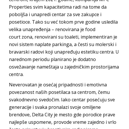
Properties
svim kapacitetima radi na tome da
poboljša i unapredi centar za sve zakupce i
posetioce. Tako su već tokom prve godine usledila
velika unapređenja – renovirana je
food
court
zona, renovirani su toaleti, implementiran je
novi sistem naplate parkinga, a česti su molerski i
bravarski radovi koji unapređuju estetiku centra. U
narednom periodu planirano je dodatno
osvežavanje nameštaja u zajedničkim prostorija
ma
centra.
Neverovatan je osećaj pripadnosti i emotivna
povezanost naših posetilaca sa centrom, čemu
svakodnevno svedočim. Iako centar posećuju sve
generacije i svaka pronalazi svoje omiljene
brendove,
Delta City
je mesto gde porodice prave
najlepše uspomene, provode vreme zajedno i vrlo