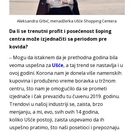
Aleksandra Grbić, menadžerka Ušće Shopping Centera
Da li se trenutni profit i posećenost šoping
centra može izjednačiti sa periodom pre
kovida?
‒ Mogu da istaknem da je prethodna godina bila
veoma uspešna za
Ušće
, a taj trend se nastavlja i u
ovoj godini. Korona nam je donela više namenskih
kupovina i produženo vreme boravka u tržnom
centru, što nam je omogućilo da se prometi
izjednače i čak prevaziđu tu čuvenu 2019. godinu.
Trendovi u našoj industriji se, zaista, brzo
menjanju, a mi, evo, svih ovih 14 godina,
koliko
Ušće
postoji, zaista uspevamo da ih
uspešno pratimo, što naši posetioci i p
repoznaju.