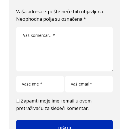
Vaša adresa e-pošte neće biti objavljena.
Neophodna polja su označena
*
Zapamti moje ime i email u ovom
pretraživaču za sledeći komentar.