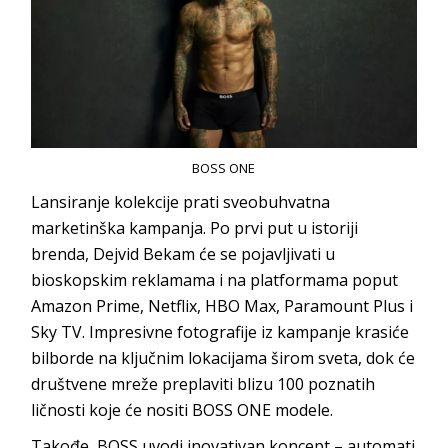
BOSS ONE
Lansiranje kolekcije prati sveobuhvatna
marketinška kampanja. Po prvi put u istoriji
brenda, Dejvid Bekam će se pojavljivati u
bioskopskim reklamama i na platformama poput
Amazon Prime, Netflix, HBO Max, Paramount Plus i
Sky TV. Impresivne fotografije iz kampanje krasiće
bilborde na ključnim lokacijama širom sveta, dok će
društvene mreže preplaviti blizu 100 poznatih
ličnosti koje će nositi BOSS ONE modele.
Takođe, BOSS uvodi inovativan koncept – automati