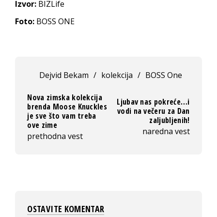
Izvor:
BIZLife
Foto:
BOSS ONE
Dejvid Bekam
/
kolekcija
/
BOSS One
Nova zimska kolekcija
Ljubav nas pokreće…i
brenda Moose Knuckles
vodi na večeru za Dan
je sve što vam treba
zaljubljenih!
ove zime
naredna vest
prethodna vest
OSTAVITE KOMENTAR