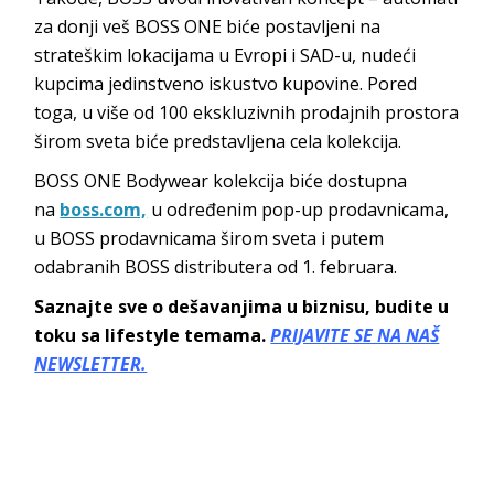
za donji veš BOSS ONE biće postavljeni na
strateškim lokacijama u Evropi i SAD-u, nudeći
kupcima jedinstveno iskustvo kupovine. Pored
toga, u više od 100 ekskluzivnih prodajnih prostora
širom sveta biće predstavljena cela kolekcija.
BOSS ONE Bodywear kolekcija biće dostupna
na
boss.com,
u određenim pop-up prodavnicama,
u BOSS prodavnicama širom sveta i putem
odabranih BOSS distributera od 1. februara.
Saznajte sve o dešavanjima u biznisu, budite u
toku sa lifestyle temama.
PRIJAVITE SE NA NAŠ
NEWSLETTER.