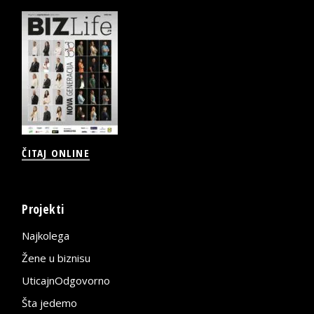
ČITAJ ONLINE
Projekti
Najkolega
Žene u biznisu
UticajnOdgovorno
Šta jedemo