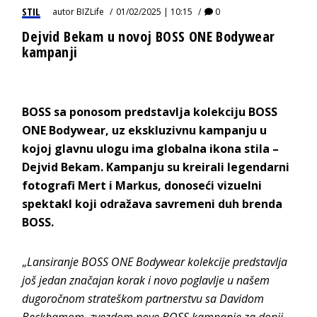
STIL
autor
BIZLife
01/02/2025 | 10:15
0
Dejvid Bekam u novoj BOSS ONE Bodywear
kampanji
BOSS sa ponosom predstavlja kolekciju BOSS
ONE Bodywear, uz ekskluzivnu kampanju u
kojoj glavnu ulogu ima globalna ikona stila –
Dejvid Bekam. Kampanju su kreirali legendarni
fotografi Mert i Markus, donoseći vizuelni
spektakl koji odražava savremeni duh brenda
BOSS.
„
Lansiranje BOSS ONE Bodywear kolekcije predstavlja
još jedan značajan korak i novo poglavlje u našem
dugoročnom strateškom partnerstvu sa Davidom