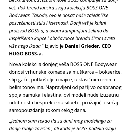
Beckhamom, zvezdom nove BOSS kampanje za donji
veš, dok brend lansira svoju kolekciju BOSS ONE
Bodywear. Takođe, ovo je dokaz naše zajedničke
posvećenosti stilu i izvrsnosti. Donji veš je kultni
proizvod BOSS-a, a ovom kampanjom želimo da
inspirišemo kupce i obožavaoce brenda širom sveta
više nego ikada,
“ izjavio je
Daniel Grieder, CEO
HUGO BOSS-a.
Nova kolekcija donjeg veša BOSS ONE Bodywear
donosi vrhunske komade za muškarce – bokserice,
slip gaće, potkošulje i majice, u klasičnim crnim i
belim tonovima. Napravljeni od pažljivo odabranog
spoja pamuka i elastina, ovi modeli nude izuzetnu
udobnost i besprekornu siluetu, pružajući osećaj
samopouzdanja tokom celog dana.
„
Jednom sam rekao da su dani mog modelinga za
donje rublje završeni, ali kada je BOSS podelio svoju