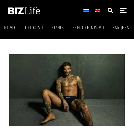
NOVO
U FOKUSU
BIZNIS
PREDUZETNIŠTVO
KARIJERA