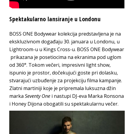
Spektakularno lansiranje u Londonu
BOSS ONE Bodywear kolekcija predstavljena je na
ekskluzivnom događaju 30. januara u Londonu, u
Lightroom-u u Kings Cross-u. BOSS ONE Bodywear
prikazana je posetiocima na ekranima pod uglom
od 360°. Tokom večeri, impresivni light show,
ispunio je prostor, dočekujući goste pri dolasku,
stvarajući uzbuđenje za projekciju filma kampanje.
Zlatni martiniji koje je pripremala luksuzna džin
marka
Seventy One
i nastupi DJ-eva Marka Ronsona
i Honey Dijona obogatili su spektakularnu večer.