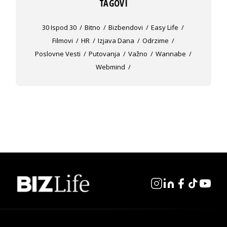
TAGOVI
30 Ispod 30
Bitno
Bizbendovi
Easy Life
Filmovi
HR
Izjava Dana
Odrzime
Poslovne Vesti
Putovanja
Važno
Wannabe
Webmind