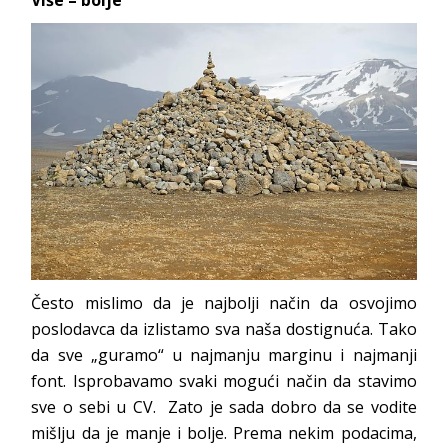
Više – bolje
Često mislimo da je najbolji način da osvojimo
poslodavca da izlistamo sva naša dostignuća. Tako
da sve „guramo“ u najmanju marginu i najmanji
font. Isprobavamo svaki mogući način da stavimo
sve o sebi u CV. Zato je sada dobro da se vodite
mišlju da je manje i bolje. Prema nekim podacima,