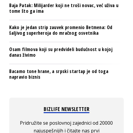
Baja Patak: Milijarder koji ne troši novac, već uživa u
tome što ga ima
Kako je jedan strip zauvek promenio Betmena: Od
šaljivog superheroja do mračnog osvetnika
Osam filmova koji su predvideli budućnost u kojoj
danas živimo
Bacamo tone hrane, a srpski startap je od toga
napravio biznis
BIZLIFE NEWSLETTER
Pridružite se poslovnoj zajednici od 20000
najuspešnijih i čitajte nas prvi