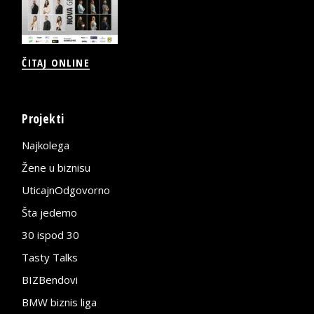
ČITAJ ONLINE
Projekti
Najkolega
Žene u biznisu
UticajnOdgovorno
Šta jedemo
30 ispod 30
Tasty Talks
BIZBendovi
BMW biznis liga