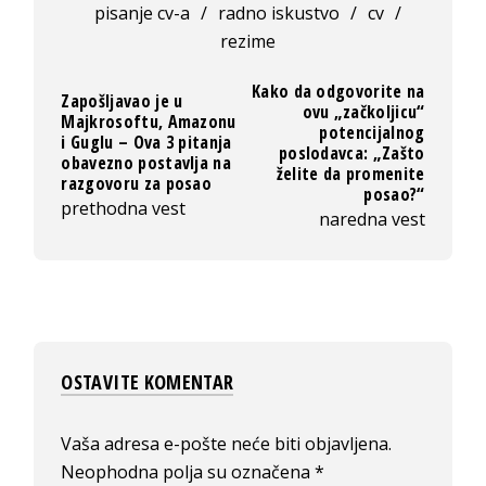
pisanje cv-a
/
radno iskustvo
/
cv
/
rezime
Kako da odgovorite na
Zapošljavao je u
ovu „začkoljicu“
Majkrosoftu, Amazonu
potencijalnog
i Guglu – Ova 3 pitanja
poslodavca: „Zašto
obavezno postavlja na
želite da promenite
razgovoru za posao
posao?“
prethodna vest
naredna vest
OSTAVITE KOMENTAR
Vaša adresa e-pošte neće biti objavljena.
Neophodna polja su označena
*