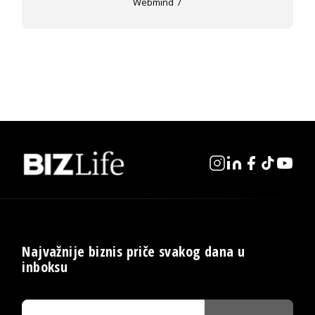
Webmind
Najvažnije biznis priče svakog dana u
inboksu