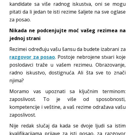
kandidate sa više radnog iskustva, oni se mogu
pitati da li jedan te isti rezime šaljete na sve oglase
za posao.
Nikada ne podcenjujte moć vašeg rezimea
na
jednoj strani
Rezimei određuju vašu šansu da budete izabrani za
razgovor za posao
. Postoje nebrojene stvari koje
poslodavci traže u vašem rezimeu. Obrazovanje,
radno iskustvo, dostignuća. Ali šta sve to znači
njima?
Moramo vas upoznati sa ključnim terminom:
zaposlivost. To je više od sposobnosti,
kompetencije i veštine, a vaš rezime odražava vašu
zaposlivost.
Nije redak slučaj da kada se dvoje ljudi sa istim
kvalifikacijama prijave za isti posao, za razgovor