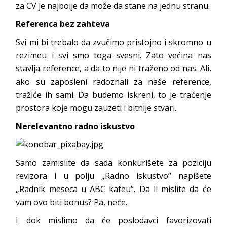
za CV je najbolje da može da stane na jednu stranu.
Referenca bez zahteva
Svi mi bi trebalo da zvučimo pristojno i skromno u
rezimeu i svi smo toga svesni. Zato većina nas
stavlja reference, a da to nije ni traženo od nas. Ali,
ako su zaposleni radoznali za naše reference,
tražiće ih sami. Da budemo iskreni, to je traćenje
prostora koje mogu zauzeti i bitnije stvari.
Nerelevantno radno iskustvo
Samo zamislite da sada konkurišete za poziciju
revizora i u polju „Radno iskustvo“ napišete
„Radnik meseca u ABC kafeu“. Da li mislite da će
vam ovo biti bonus? Pa, neće.
I dok mislimo da će poslodavci favorizovati