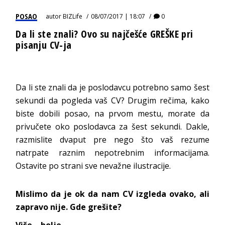
POSAO
autor
BIZLife
08/07/2017 | 18:07
0
Da li ste znali? Ovo su najčešće GREŠKE pri
pisanju CV-ja
Da li ste znali da je poslodavcu potrebno samo šest
sekundi da pogleda vaš CV? Drugim rečima, kako
biste dobili posao, na prvom mestu, morate da
privučete oko poslodavca za šest sekundi. Dakle,
razmislite dvaput pre nego što vaš rezume
natrpate raznim nepotrebnim informacijama.
Ostavite po strani sve nevažne ilustracije.
Mislimo da je ok da nam CV izgleda ovako, ali
zapravo nije
. Gde grešite?