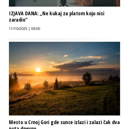
IZJAVA DANA: „Ne kukaj za platom koju nisi
zaradio“
11/10/2025 | 09:00
Mesto u Crnoj Gori gde sunce izlazi i zalazi čak dva
puta dnevno