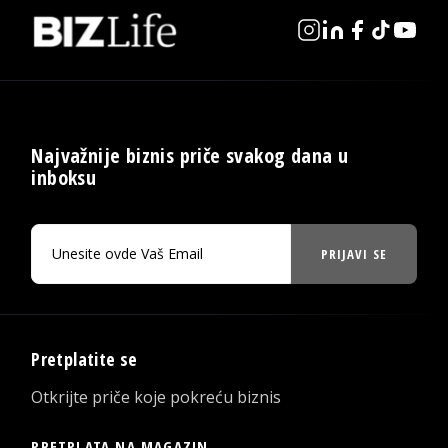
Najvažnije biznis priče svakog dana u
inboksu
PRIJAVI SE
Pretplatite se
Otkrijte priče koje pokreću biznis
PRETPLATA NA MAGAZIN