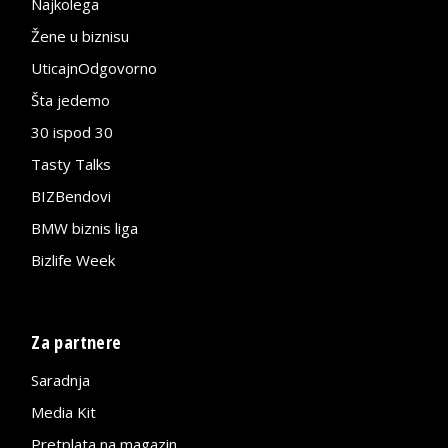
Najkolega
Žene u biznisu
UticajnOdgovorno
Šta jedemo
30 ispod 30
Tasty Talks
BIZBendovi
BMW biznis liga
Bizlife Week
Za partnere
Saradnja
Media Kit
Pretplata na magazin