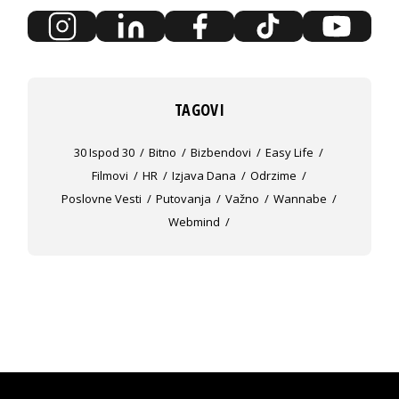
TAGOVI
30 Ispod 30
Bitno
Bizbendovi
Easy Life
Filmovi
HR
Izjava Dana
Odrzime
Poslovne Vesti
Putovanja
Važno
Wannabe
Webmind