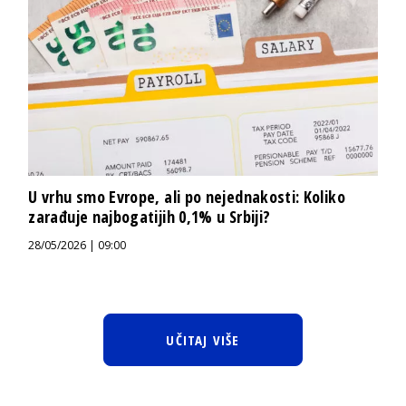
U vrhu smo Evrope, ali po nejednakosti: Koliko
zarađuje najbogatijih 0,1% u Srbiji?
28/05/2026 | 09:00
UČITAJ VIŠE