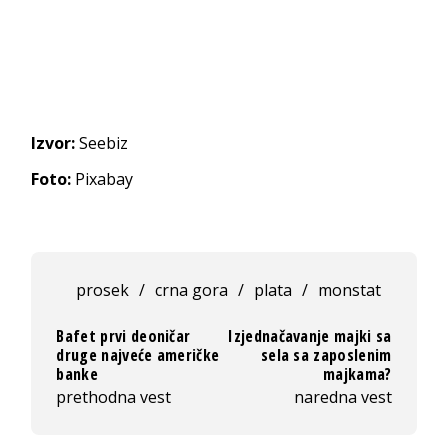
Izvor:
Seebiz
Foto:
Pixabay
prosek
/
crna gora
/
plata
/
monstat
Bafet prvi deoničar
Izjednačavanje majki sa
druge najveće američke
sela sa zaposlenim
banke
majkama?
prethodna vest
naredna vest