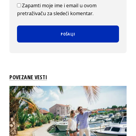
Zapamti moje ime i email u ovom
pretraživaču za sledeći komentar.
POVEZANE VESTI