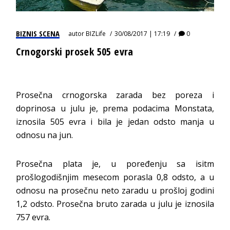
BIZNIS SCENA
autor
BIZLife
30/08/2017 | 17:19
0
Crnogorski prosek 505 evra
Prosečna crnogorska zarada bez poreza i
doprinosa u julu je, prema podacima Monstata,
iznosila 505 evra i bila je jedan odsto manja u
odnosu na jun.
Prosečna plata je, u poređenju sa isitm
prošlogodišnjim mesecom porasla 0,8 odsto, a u
odnosu na prosečnu neto zaradu u prošloj godini
1,2 odsto. Prosečna bruto zarada u julu je iznosila
757 evra.