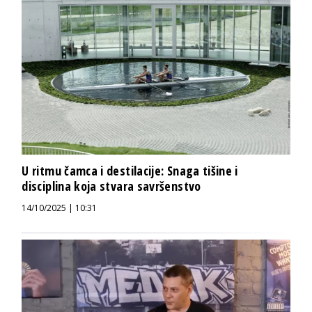
U ritmu čamca i destilacije: Snaga tišine i
disciplina koja stvara savršenstvo
14/10/2025 | 10:31