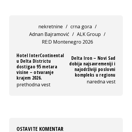
nekretnine
/
crna gora
/
Adnan Bajramović
/
ALK Group
/
RE:D Montenegro 2026
Hotel InterContinental
Delta Iron – Novi Sad
u Delta Districtu
dobija najsavremeniji i
dostigao 95 metara
najodrživiji poslovni
visine – otvaranje
kompleks u regionu
krajem 2026.
naredna vest
prethodna vest
OSTAVITE KOMENTAR