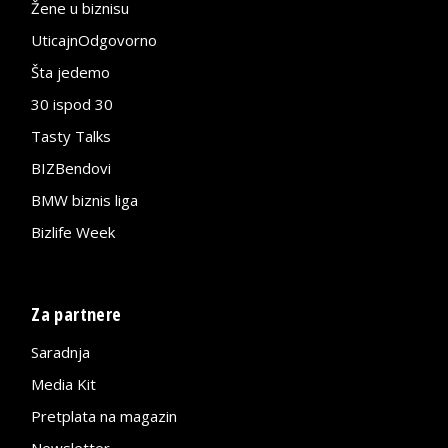
Žene u biznisu
UticajnOdgovorno
Šta jedemo
30 ispod 30
Tasty Talks
BIZBendovi
BMW biznis liga
Bizlife Week
Za partnere
Saradnja
Media Kit
Pretplata na magazin