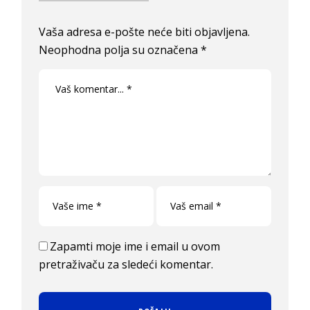
Vaša adresa e-pošte neće biti objavljena.
Neophodna polja su označena
*
Zapamti moje ime i email u ovom
pretraživaču za sledeći komentar.