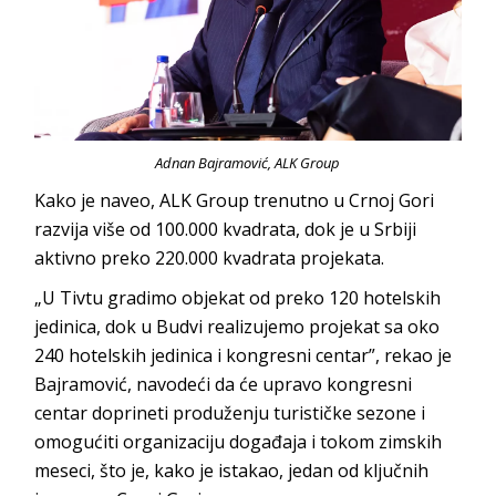
Adnan Bajramović, ALK Group
Kako je naveo, ALK Group trenutno u Crnoj Gori
razvija više od 100.000 kvadrata, dok je u Srbiji
aktivno preko 220.000 kvadrata
projekata.
„U Tivtu gradimo objekat od preko 120 hotelskih
jedinica, dok u Budvi realizujemo projekat sa oko
240 hotelskih jedinica i kongresni centar”, rekao je
Bajramović, navodeći da će upravo kongresni
centar doprineti produženju turističke sezone i
omogućiti organizaciju događaja i tokom zimskih
meseci, što je, kako je istakao, jedan od ključnih