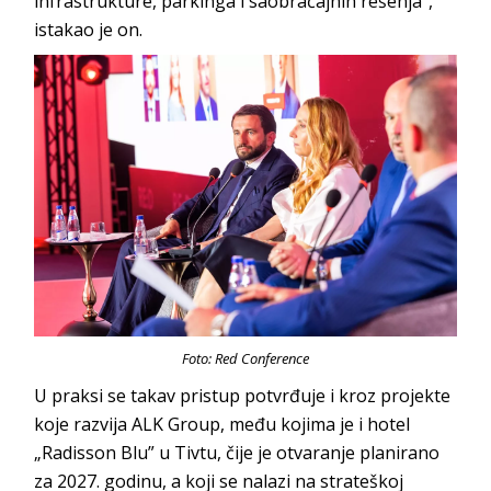
infrastrukture, parkinga i saobraćajnih rešenja”,
ista
kao je on.
Foto: Red Conference
U praksi se takav pristup potvrđuje i kroz projekte
koje razvija ALK Group, među kojima je i hotel
„Radisson Blu” u Tivtu, čije je otvaranje planirano
za 2027. godinu, a koji se nalazi na strateškoj