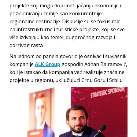
projekte koji mogu doprineti jačanju ekonomije i
pozicioniranju zemlje kao konkurentnije
regionalne destinacije. Diskusije su se fokusirale
na infrastrukturne i turističke projekte, koji se sve
više izdvajaju kao temelj dugoročnog razvoja i
održi
vog rasta.
Na jednom od panela govorio je osnivač i suvlasnik
kompanije
ALK Group
gospodin Adnan Bajramović,
koji je istakao da kompanija već realizuje značajne
projekte u regionu, uključujući Crnu Goru
i Srbiju.