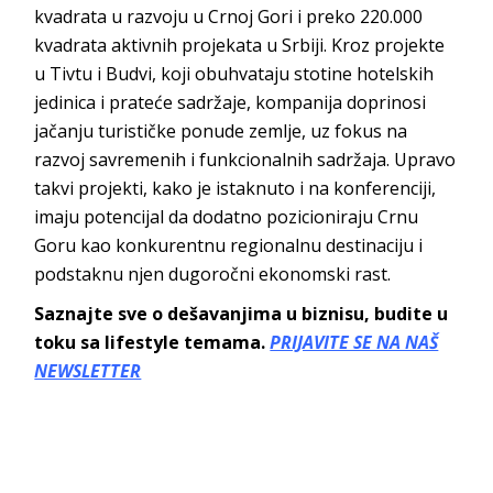
kvadrata u razvoju u Crnoj Gori i preko 220.000
kvadrata aktivnih projekata u Srbiji. Kroz projekte
u Tivtu i Budvi, koji obuhvataju stotine hotelskih
jedinica i prateće sadržaje, kompanija doprinosi
jačanju turističke ponude zemlje, uz fokus na
razvoj savremenih i funkcionalnih sadržaja. Upravo
takvi projekti, kako je istaknuto i na konferenciji,
imaju potencijal da dodatno pozicioniraju Crnu
Goru kao konkurentnu regionalnu destinaciju i
podstaknu njen dugoročni ekonoms
ki rast.
Saznajte sve o dešavanjima u biznisu, budite u
toku sa lifestyle temama.
PRIJAVITE SE NA NAŠ
NEWSLETTER