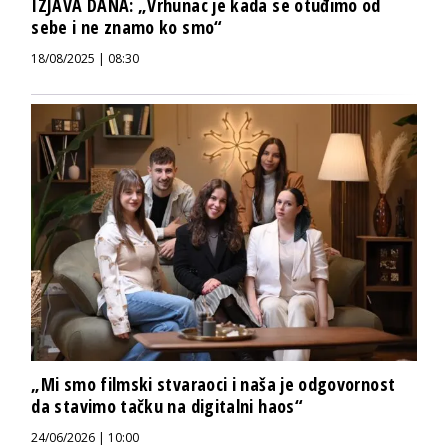
IZJAVA DANA: „Vrhunac je kada se otuđimo od
sebe i ne znamo ko smo“
18/08/2025 | 08:30
„Mi smo filmski stvaraoci i naša je odgovornost
da stavimo tačku na digitalni haos“
24/06/2026 | 10:00