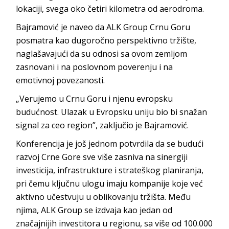
lokaciji, svega oko četiri kilometra od
aerodroma.
Bajramović je naveo da ALK Group Crnu Goru
posmatra kao dugoročno perspektivno tržište,
naglašavajući da su odnosi sa ovom zemljom
zasnovani i na poslovnom poverenju i na
emotivnoj po
vezanosti.
„Verujemo u Crnu Goru i njenu evropsku
budućnost. Ulazak u Evropsku uniju bio bi snažan
signal za ceo region”, zaključio je B
ajramović.
Konferencija je još jednom potvrdila da se budući
razvoj Crne Gore sve više zasniva na sinergiji
investicija, infrastrukture i strateškog planiranja,
pri čemu ključnu ulogu imaju kompanije koje već
aktivno učestvuju u oblikovanju tržišta. Među
njima, ALK Group se izdvaja kao jedan od
značajnijih investitora u regionu, sa više od 100.000