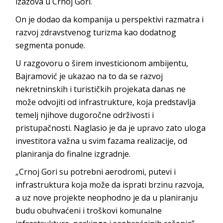
izazova u C
rnoj Gori.
On je dodao da kompanija u perspektivi razmatra i
razvoj zdravstvenog turizma kao dodatnog
segmen
ta ponude.
U razgovoru o širem investicionom ambijentu,
Bajramović je ukazao na to da se razvoj
nekretninskih i turističkih projekata danas ne
može odvojiti od infrastrukture, koja predstavlja
temelj njihove dugoročne održivosti i
pristupačnosti. Naglasio je da je upravo zato uloga
investitora važna u svim fazama realizacije, od
planiranja do finalne
izgradnje.
„Crnoj Gori su potrebni aerodromi, putevi i
infrastruktura koja može da isprati brzinu razvoja,
a uz nove projekte neophodno je da u planiranju
budu obuhvaćeni i troškovi komunalne