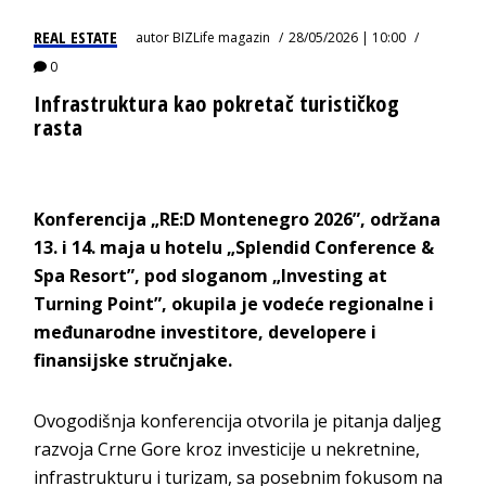
REAL ESTATE
autor
BIZLife magazin
28/05/2026 | 10:00
0
Infrastruktura kao pokretač turističkog
rasta
Konferencija „RE:D Montenegro 2026”, održana
13. i 14. maja u hotelu „Splendid Conference &
Spa Resort”, pod sloganom „Investing at
Turning Point”, okupila je vodeće regionalne i
međunarodne investitore, developere i
finansijske s
tručnjake.
Ovogodišnja konferencija otvorila je pitanja daljeg
razvoja Crne Gore kroz investicije u nekretnine,
infrastrukturu i turizam, sa posebnim fokusom na