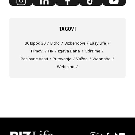
TAGOVI
30 Ispod 30
Bitno
Bizbendovi
Easy Life
Filmovi
HR
Izjava Dana
Odrzime
Poslovne Vesti
Putovanja
Važno
Wannabe
Webmind