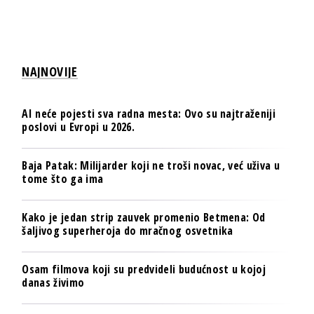
NAJNOVIJE
AI neće pojesti sva radna mesta: Ovo su najtraženiji
poslovi u Evropi u 2026.
Baja Patak: Milijarder koji ne troši novac, već uživa u
tome što ga ima
Kako je jedan strip zauvek promenio Betmena: Od
šaljivog superheroja do mračnog osvetnika
Osam filmova koji su predvideli budućnost u kojoj
danas živimo