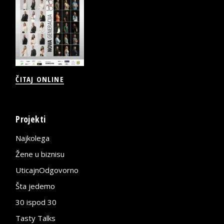
ČITAJ ONLINE
Projekti
Najkolega
Žene u biznisu
UticajnOdgovorno
Šta jedemo
30 ispod 30
Tasty Talks