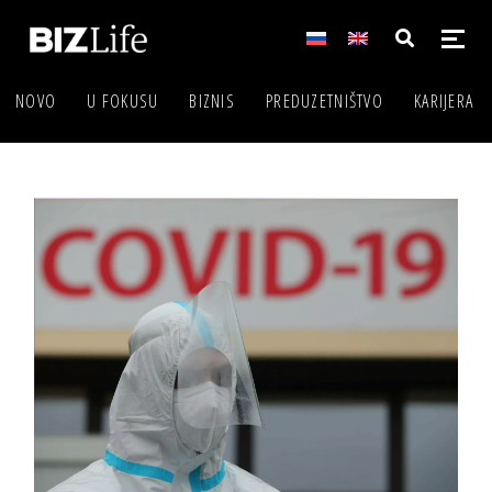
NOVO
U FOKUSU
BIZNIS
PREDUZETNIŠTVO
KARIJERA