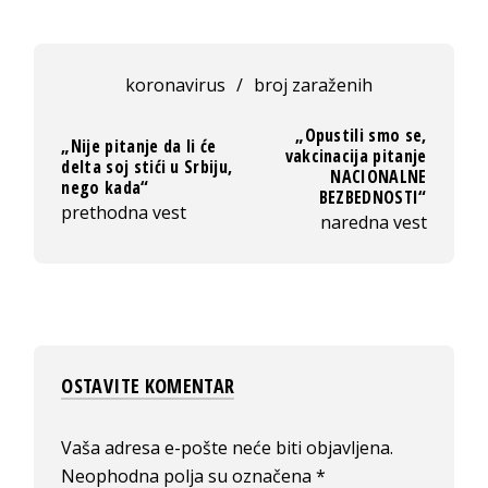
koronavirus
/
broj zaraženih
„Opustili smo se,
„Nije pitanje da li će
vakcinacija pitanje
delta soj stići u Srbiju,
NACIONALNE
nego kada“
BEZBEDNOSTI“
prethodna vest
naredna vest
OSTAVITE KOMENTAR
Vaša adresa e-pošte neće biti objavljena.
Neophodna polja su označena
*