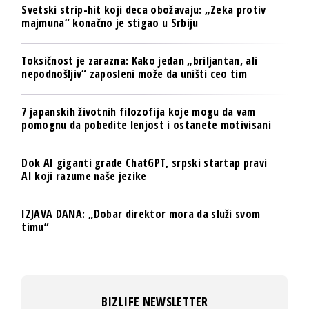
Svetski strip-hit koji deca obožavaju: „Zeka protiv
majmuna“ konačno je stigao u Srbiju
Toksičnost je zarazna: Kako jedan „briljantan, ali
nepodnošljiv“ zaposleni može da uništi ceo tim
7 japanskih životnih filozofija koje mogu da vam
pomognu da pobedite lenjost i ostanete motivisani
Dok AI giganti grade ChatGPT, srpski startap pravi
AI koji razume naše jezike
IZJAVA DANA: „Dobar direktor mora da služi svom
timu“
BIZLIFE NEWSLETTER