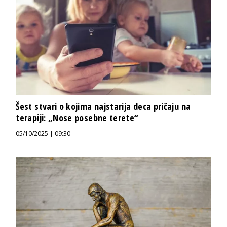
Šest stvari o kojima najstarija deca pričaju na
terapiji: „Nose posebne terete“
05/10/2025 | 09:30