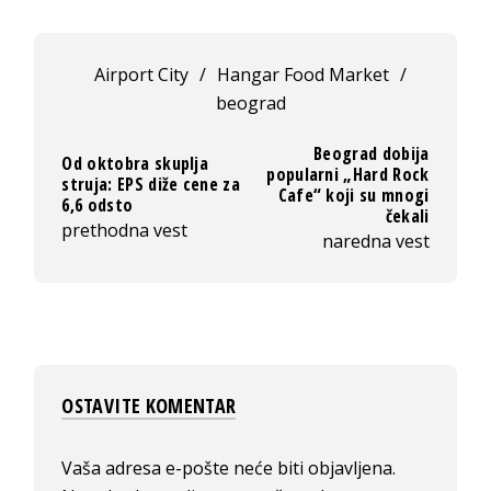
Airport City
/
Hangar Food Market
/
beograd
Beograd dobija
Od oktobra skuplja
popularni „Hard Rock
struja: EPS diže cene za
Cafe“ koji su mnogi
6,6 odsto
čekali
prethodna vest
naredna vest
OSTAVITE KOMENTAR
Vaša adresa e-pošte neće biti objavljena.