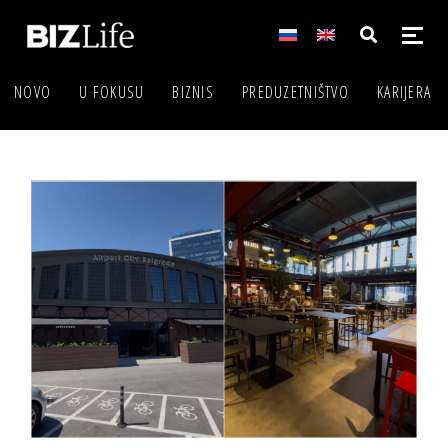
NOVO
U FOKUSU
BIZNIS
PREDUZETNIŠTVO
KARIJERA