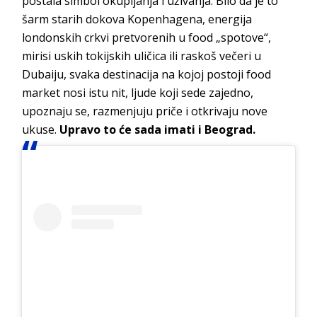
postala simbol okupljanja i uživanja. Bilo da je to
šarm starih dokova Kopenhagena, energija
londonskih crkvi pretvorenih u food „spotove“,
mirisi uskih tokijskih uličica ili raskoš večeri u
Dubaiju, svaka destinacija na kojoj postoji food
market nosi istu nit, ljude koji sede zajedno,
upoznaju se, razmenjuju priče i otkrivaju nove
ukuse.
Upravo to će sada imati i Beograd.