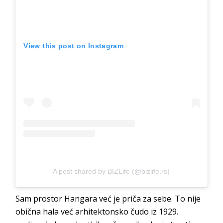
View this post on Instagram
A post shared by BIZLife (@bizlife.rs)
Sam prostor Hangara već je priča za sebe. To nije
obična hala već arhitektonsko čudo iz 1929.