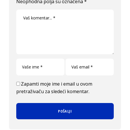
Neophodna polja su označena
*
Zapamti moje ime i email u ovom
pretraživaču za sledeći komentar.