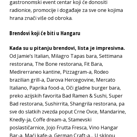
gastronomski event centar koji će donositi
radionice, promocije i događaje za sve one kojima
hrana znači više od obroka.
Brendovi koji će biti u Hangaru
Kada su u pitanju brendovi, lista je impresivna.
Od Jamie’s Italian, Milagro Tapas bara, Settimana
restorana, The Bone restorana, Fit Bara,
Medirerraneo kantine, Pizzagram-a, Rodeo
brazilian grill-a, Darova Hercegovine, Mercato
Italiano, Paprika food-a, Oči gladne burger bara,
preko azijskih favorita Bad Ramen & Sushi, Super
Bad restorana, Sushirrita, Shangrila restorana, pa
sve do slatkih zvezda poput Crne Ovce, Mandarine,
Knedly-ja, Coffe dream-a, Stamevski
poslastičarnice, Jojo Frutta Fresca, Vino Hangar
Bar-a, Maći kafe-a, German Craft-a… U sklopu