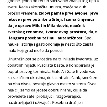
godine, jedno od retkih sačuvanih zdanja tog tipa u
svetu. Kada zakoračite unutra, oseća se duh
prošlih vremena,
zidovi pamte prve avione, prve
letove i prve putnike u Srbiji. I sama činjenica
da je upravo Milutin Milanković, naučnik
svetskog renomea, tvorac ovog prostora, daje
Hangaru posebnu težinu i autentičnost.
Spoj
nauke, istorije i gastronomije je nešto što zaista
malo koji grad može da ponudi.
Unutrašnjost se prostire na tri hiljade kvadrata, uz
dodatnih hiljadu kvadrata bašte, a koncipirana je
poput pravog terminala. Gate A i Gate B vode vas
ka različitim ukusima, dok centralni šank, smešten
na oba nivoa, postaje glavno mesto susreta. Ovde
nije cilj samo da jedete dobru hranu, cilj je da
provedete sate, probajući, razgovarajući,
nazdravljajući i uživajući. Posebna draž je i