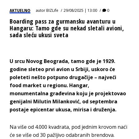
AKTUELNO
autor
BIZLife
29/08/2025 | 13:00
0
Boarding pass za gurmansku avanturu u
Hangaru: Tamo gde su nekad sletali avioni,
sada sleću ukusi sveta
U srcu Novog Beograda, tamo gde je 1929.
godine sleteo prvi avion u Srbiji, uskoro će
poleteti nešto potpuno drugačije – najveći
food market u regionu. Hangar,
monumentalna građevina koju je projektovao
genijalni Milutin Milanković, od septembra
postaje epicentar ukusa, mirisa i druženja.
Na više od 4.000 kvadrata, pod jednim krovom naći
će se više od 30 pažljivo odabranih brendova.