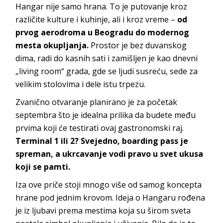
Hangar nije samo hrana. To je putovanje kroz
različite kulture i kuhinje, ali i kroz vreme –
od
prvog aerodroma u Beogradu do modernog
mesta okupljanja.
Prostor je bez duvanskog
dima, radi do kasnih sati i zamišljen je kao dnevni
„living room“ grada, gde se ljudi susreću, sede za
velikim stolovima i dele istu trpezu.
Zvanično otvaranje planirano je za početak
septembra što je idealna prilika da budete među
prvima koji će testirati ovaj gastronomski raj.
Terminal 1 ili 2? Svejedno, boarding pass je
spreman, a ukrcavanje vodi pravo u svet ukusa
koji se pamti.
Iza ove priče stoji mnogo više od samog koncepta
hrane pod jednim krovom. Ideja o Hangaru rođena
je iz ljubavi prema mestima koja su širom sveta