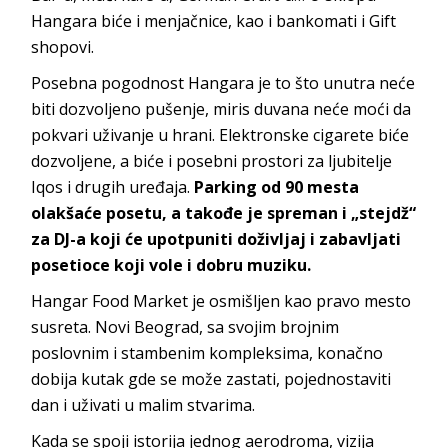
Hangara biće i menjačnice, kao i bankomati i Gift
shopovi.
Posebna pogodnost Hangara je to što unutra neće
biti dozvoljeno pušenje, miris duvana neće moći da
pokvari uživanje u hrani. Elektronske cigarete biće
dozvoljene, a biće i posebni prostori za ljubitelje
Iqos i drugih uređaja.
Parking od 90 mesta
olakšaće posetu, a takođe je spreman i „stejdž“
za DJ-a koji će upotpuniti doživljaj i zabavljati
posetioce koji vole i dobru muziku.
Hangar Food Market je osmišljen kao pravo mesto
susreta. Novi Beograd, sa svojim brojnim
poslovnim i stambenim kompleksima, konačno
dobija kutak gde se može zastati, pojednostaviti
dan i uživati u malim stvarima.
Kada se spoji istorija jednog aerodroma, vizija