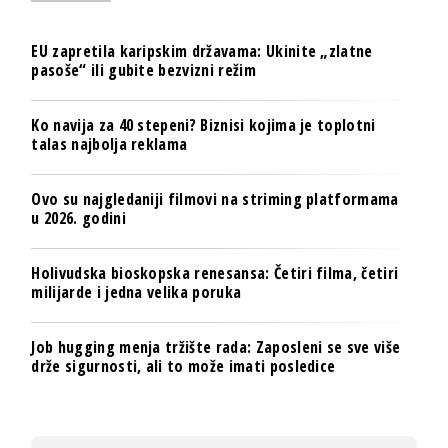
EU zapretila karipskim državama: Ukinite „zlatne
pasoše“ ili gubite bezvizni režim
Ko navija za 40 stepeni? Biznisi kojima je toplotni
talas najbolja reklama
Ovo su najgledaniji filmovi na striming platformama
u 2026. godini
Holivudska bioskopska renesansa: Četiri filma, četiri
milijarde i jedna velika poruka
Job hugging menja tržište rada: Zaposleni se sve više
drže sigurnosti, ali to može imati posledice