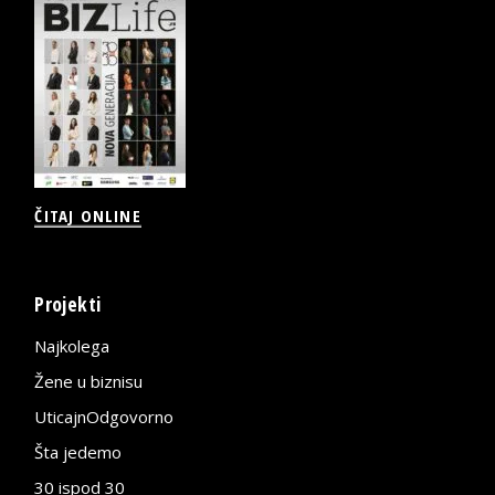
ČITAJ ONLINE
Projekti
Najkolega
Žene u biznisu
UticajnOdgovorno
Šta jedemo
30 ispod 30