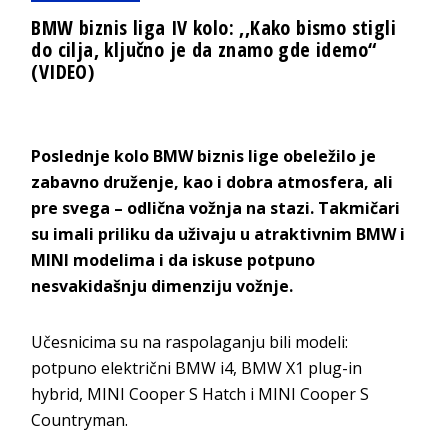
BMW biznis liga IV kolo: ,,Kako bismo stigli
do cilja, ključno je da znamo gde idemo“
(VIDEO)
Poslednje kolo BMW biznis lige obeležilo je
zabavno druženje, kao i dobra atmosfera, ali
pre svega – odlična vožnja na stazi. Takmičari
su imali priliku da uživaju u atraktivnim BMW i
MINI modelima i da iskuse potpuno
nesvakidašnju dimenzi
ju vožnje.
Učesnicima su na raspolaganju bili modeli:
potpuno električni BMW i4, BMW X1 plug-in
hybrid, MINI Cooper S Hatch i MINI Cooper S
C
ountryman.