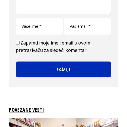
Zapamti moje ime i email u ovom
pretraživaču za sledeći komentar.
POVEZANE VESTI