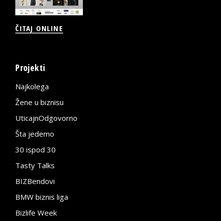
ČITAJ ONLINE
Projekti
Najkolega
Žene u biznisu
UticajnOdgovorno
Šta jedemo
30 ispod 30
Tasty Talks
BIZBendovi
BMW biznis liga
Bizlife Week