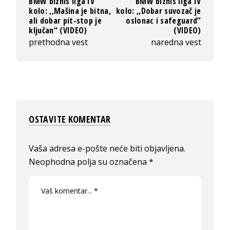
BMW biznis liga IV
BMW biznis liga IV
kolo: ,,Mašina je bitna,
kolo: ,,Dobar suvozač je
ali dobar pit-stop je
oslonac i safeguard”
ključan“ (VIDEO)
(VIDEO)
prethodna vest
naredna vest
OSTAVITE KOMENTAR
Vaša adresa e-pošte neće biti objavljena.
Neophodna polja su označena
*