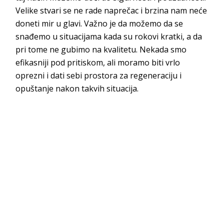
Velike stvari se ne rade naprečac i brzina nam neće
doneti mir u glavi. Važno je da možemo da se
snađemo u situacijama kada su rokovi kratki, a da
pri tome ne gubimo na kvalitetu. Nekada smo
efikasniji pod pritiskom, ali moramo biti vrlo
oprezni i dati sebi prostora za regeneraciju i
opuštanje nakon takvih si
tuacija.