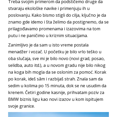
Treba svojim primerom da podstičemo druge da
stvaraju ekološke navike i primenjuju ih u
poslovanju. Kako bismo stigli do cilja
, ključno je da
znamo gde idemo i šta želimo da postignemo, da se
prilagođavamo promenama i izazovima na tom
putu i ne paničimo u kriznim si
tuacijama.
Zanimljivo je da sam u isto vreme postala
menadžer i vozač. U početku je bilo vrlo teško u
oba slučaja, sve mi je bilo novo (novi grad, posao,
selidba, auto itd.), a u novom gradu nije bilo nikog
na koga bih mogla da se oslonim za pomoć. Korak
po korak, ideš sâ
m i razbijaš strah. Znala sam da
sedim u kolima po 15 minuta, dok se ne usudim da
krenem. Četiri godine kasnije, prihvatam poziv za
BMW biznis ligu kao novi izazov u kom ispitujem
svoj
e granice.