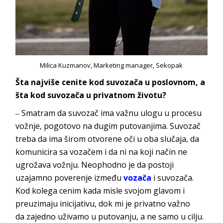
Milica Kuzmanov, Marketing manager, Sekopak
Šta najviše cenite kod suvozača u poslovnom, a
šta kod suvozača u privatnom životu?
‒ Smatram da suvozač ima važnu ulogu u procesu
vožnje, pogotovo na dugim putovanjima. Suvozač
treba da ima širom otvorene oči u oba slučaja, da
komunicira sa vozačem i da ni na koji način ne
ugrožava vožnju. Neophodno je da postoji
uzajamno poverenje između
vozača
i suvozača.
Kod kolega cenim kada misle svojom glavom i
preuzimaju inicijativu, dok mi je privatno važno
da
zajedno uživamo u putovanju, a ne sam
o u cilju.