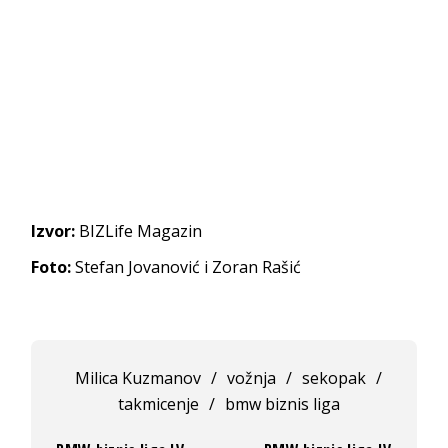
Izvor:
BIZLife Magazin
Foto:
Stefan Jovanović i Zoran Rašić
Milica Kuzmanov
/
vožnja
/
sekopak
/
takmicenje
/
bmw biznis liga