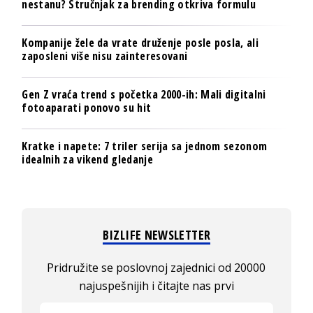
nestanu? Stručnjak za brending otkriva formulu
Kompanije žele da vrate druženje posle posla, ali
zaposleni više nisu zainteresovani
Gen Z vraća trend s početka 2000-ih: Mali digitalni
fotoaparati ponovo su hit
Kratke i napete: 7 triler serija sa jednom sezonom
idealnih za vikend gledanje
BIZLIFE NEWSLETTER
Pridružite se poslovnoj zajednici od 20000
najuspešnijih i čitajte nas prvi