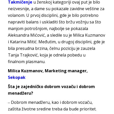
Takmičenje
u ženskoj kategoriji ovaj put je bilo
neizvesnije, a dame su pokazale zavidne veštine za
volanom. U prvoj disciplini, gde je bilo potrebno
napraviti balans i uskladiti što bržu vožnju sa što
manjom potrošnjom, najbolje se pokazala
Aleksandra Mićović, a sledile su je Milica Kuzmanov
i Katarina Mitić. Međutim, u drugoj disciplini, gde je
bila presudna brzina, čelnu poziciju je zauzela
Tanja Trajković, koja je odnela pobedu u
finalnom
plasmanu.
Milica Kuzmanov,
Marketing manager,
Sekopak
Šta je zajedničko dobrom vozaču i dobrom
menadžeru?
‒ Dobrom menadžeru,
kao i dobrom vozaču,
zaštita životne sredine treba da bude prioritet.