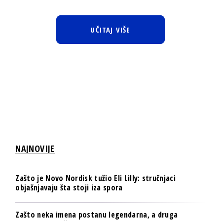
UČITAJ VIŠE
NAJNOVIJE
Zašto je Novo Nordisk tužio Eli Lilly: stručnjaci
objašnjavaju šta stoji iza spora
Zašto neka imena postanu legendarna, a druga