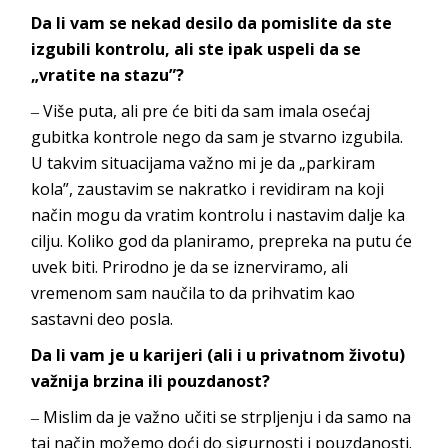
Da li vam se nekad desilo da pomislite da ste
izgubili kontrolu, ali ste ipak uspeli da se
„vratite na stazu”?
‒
Više puta, ali pre će biti da sam imala osećaj
gubitka kontrole nego da sam je stvarno izgubila.
U takvim situacijama važno mi je da „parkiram
kola”, zaustavim se nakratko i revidiram na koji
način mogu da vratim kontrolu i nastavim dalje ka
cilju. Koliko god da planiramo, prepreka na putu će
uvek biti. Prirodn
o je da se iznerviramo, ali
vremenom sam naučila to da prihvatim kao
sastavni
deo posla.
Da li vam je u karijeri (ali i u privatnom životu)
važnija brzina ili pouzdanost?
‒ Mislim da je važno učiti se strpljenju i da samo na
taj način možemo doći do sigurnosti i pouzdanosti.