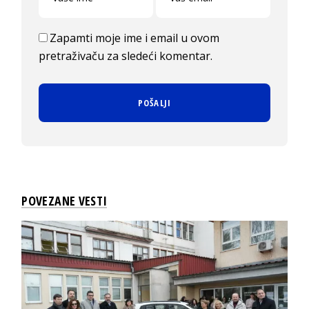
Zapamti moje ime i email u ovom
pretraživaču za sledeći komentar.
POVEZANE VESTI