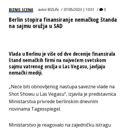
BIZNIS SCENA
autor
BIZLife
07/05/2023 | 10:51
0
Berlin stopira finansiranje nemačkog štanda
na sajmu oružja u SAD
Vlada u Berlinu je više od dve decenije finansirala
štand nemačkih firmi na najvećem svetskom
sajmu vatrenog oružja u Las Vegasu, javljaju
nemački mediji.
„Neće biti obnovljenog nastupa savezne vlade na
Shot Showu u Las Vegasu“, izjavila je predstavnica
Ministarstva privrede berlinskim dnevnim
novinama Tagesspiegel.
Ministarstvo je reagovalo na zajedničku istragu