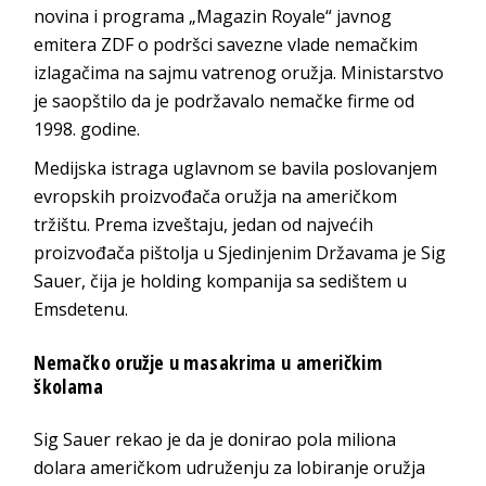
novina i programa „Magazin Royale“ javnog
emitera ZDF o podršci savezne vlade nemačkim
izlagačima na sajmu vatrenog oružja. Ministarstvo
je saopštilo da je podržavalo nemačke firme od
1998. godine.
Medijska istraga uglavnom se bavila poslovanjem
evropskih proizvođača oružja na američkom
tržištu. Prema izveštaju, jedan od najvećih
proizvođača pištolja u Sjedinjenim Državama je Sig
Sauer, čija je holding kompanija sa sedištem u
Emsdetenu.
Nemačko oružje u masakrima u američkim
školama
Sig Sauer rekao je da je donirao pola miliona
dolara američkom udruženju za lobiranje oružja