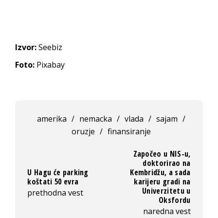
Izvor:
Seebiz
Foto:
Pixabay
amerika
/
nemacka
/
vlada
/
sajam
/
oruzje
/
finansiranje
Započeo u NIS-u,
doktorirao na
U Hagu će parking
Kembridžu, a sada
koštati 50 evra
karijeru gradi na
Univerzitetu u
prethodna vest
Oksfordu
naredna vest