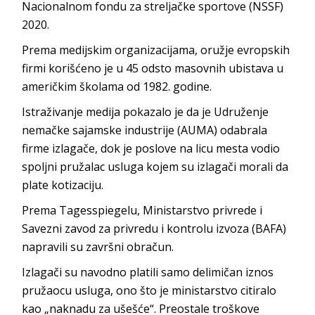
Nacionalnom fondu za streljačke sportove (NSSF)
2020.
Prema medijskim organizacijama, oružje evropskih
firmi korišćeno je u 45 odsto masovnih ubistava u
američkim školama od 1982. godine.
Istraživanje medija pokazalo je da je Udruženje
nemačke sajamske industrije (AUMA) odabrala
firme izlagače, dok je poslove na licu mesta vodio
spoljni pružalac usluga kojem su izlagači morali da
plate kotizaciju.
Prema Tagesspiegelu, Ministarstvo privrede i
Savezni zavod za privredu i kontrolu izvoza (BAFA)
napravili su završni obračun.
Izlagači su navodno platili samo delimičan iznos
pružaocu usluga, ono što je ministarstvo citiralo
kao „naknadu za ušešće“. Preostale troškove