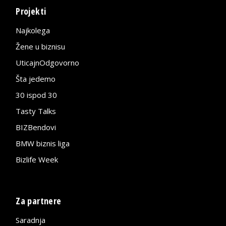
Projekti
Najkolega
Žene u biznisu
UticajnOdgovorno
Šta jedemo
30 ispod 30
Tasty Talks
BIZBendovi
BMW biznis liga
Bizlife Week
Za partnere
Saradnja