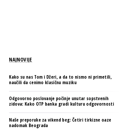
NAJNOVIJE
Kako su nas Tom i Džeri, a da to nismo ni primetili,
naučili da cenimo klasičnu muziku
Odgovorno poslovanje počinje unutar sopstvenih
zidova: Kako OTP banka gradi kulturu odgovornosti
Naše preporuke za vikend beg: Četiri tirkizne oaze
nadomak Beograda