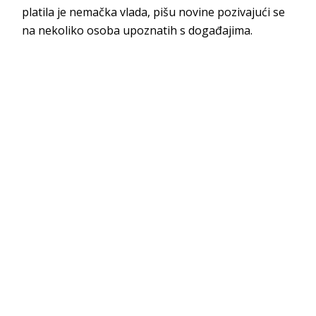
platila je nemačka vlada, pišu novine pozivajući se
na nekoliko osoba upoznatih s događajima.